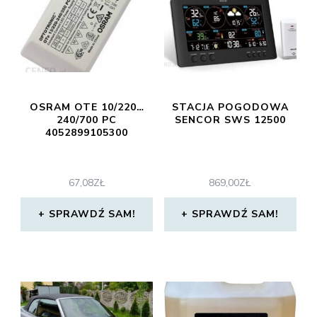
OSRAM OTE 10/220…
STACJA POGODOWA
240/700 PC
SENCOR SWS 12500
4052899105300
67,08
ZŁ
869,00
ZŁ
SPRAWDŹ SAM!
SPRAWDŹ SAM!