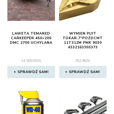
LAWETA TEMARED
WYMIEN PLYT
CARKEEPER 450×200
TOKAR.7°POZDCMT
DMC 2700 UCHYLANA
11T312M PMK 9030
4332163355373
14 500,00
ZŁ
352,96
ZŁ
SPRAWDŹ SAM!
SPRAWDŹ SAM!