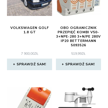
VOLKSWAGEN GOLF
OBO OGRANICZNIK
1.8 GT
PRZEPIĘĆ KOMBI V50-
3+NPE-280 3+N/PE 280V
IP20 BETTERMANN
5093526
7 900,00
ZŁ
519,99
ZŁ
SPRAWDŹ SAM!
SPRAWDŹ SAM!