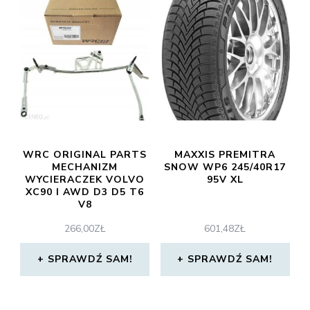
WRC ORIGINAL PARTS
MAXXIS PREMITRA
MECHANIZM
SNOW WP6 245/40R17
WYCIERACZEK VOLVO
95V XL
XC90 I AWD D3 D5 T6
V8
266,00
ZŁ
601,48
ZŁ
SPRAWDŹ SAM!
SPRAWDŹ SAM!