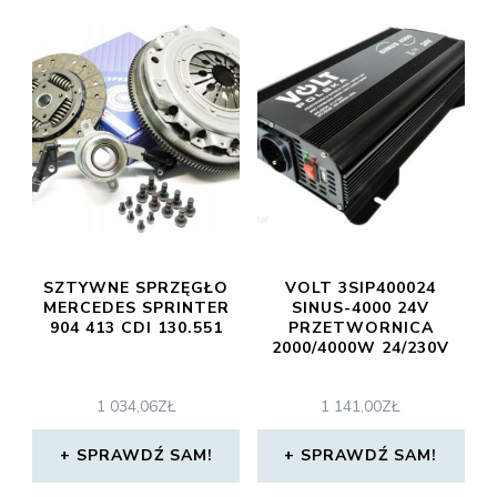
SZTYWNE SPRZĘGŁO
VOLT 3SIP400024
MERCEDES SPRINTER
SINUS-4000 24V
904 413 CDI 130.551
PRZETWORNICA
2000/4000W 24/230V
1 034,06
ZŁ
1 141,00
ZŁ
SPRAWDŹ SAM!
SPRAWDŹ SAM!