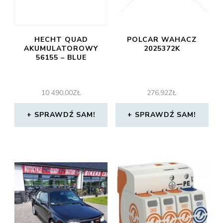
HECHT QUAD
POLCAR WAHACZ
AKUMULATOROWY
2025372K
56155 – BLUE
10 490,00
ZŁ
276,92
ZŁ
SPRAWDŹ SAM!
SPRAWDŹ SAM!