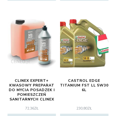
CLINEX EXPERT+
CASTROL EDGE
KWASOWY PREPARAT
TITANIUM FST LL 5W30
DO MYCIA POSADZEK I
6L
POMIESZCZEŃ
SANITARNYCH CLINEX
M3 ACID 5L (77-697)
72,36
ZŁ
230,80
ZŁ