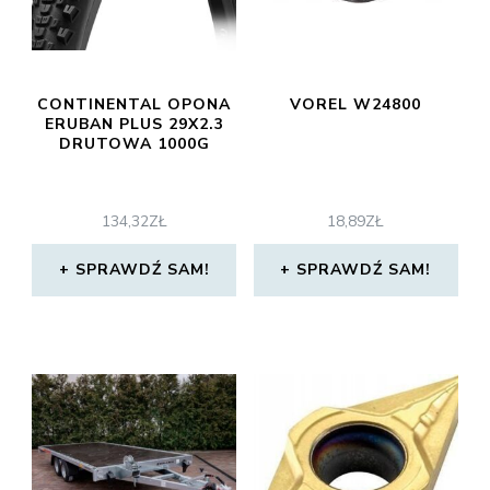
CONTINENTAL OPONA
VOREL W24800
ERUBAN PLUS 29X2.3
DRUTOWA 1000G
134,32
ZŁ
18,89
ZŁ
SPRAWDŹ SAM!
SPRAWDŹ SAM!