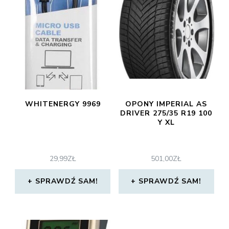
WHITENERGY 9969
OPONY IMPERIAL AS
DRIVER 275/35 R19 100
Y XL
29,99
ZŁ
501,00
ZŁ
SPRAWDŹ SAM!
SPRAWDŹ SAM!