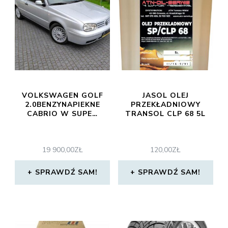
VOLKSWAGEN GOLF
JASOL OLEJ
2.0BENZYNAPIEKNE
PRZEKŁADNIOWY
CABRIO W SUPE…
TRANSOL CLP 68 5L
19 900,00
ZŁ
120,00
ZŁ
SPRAWDŹ SAM!
SPRAWDŹ SAM!