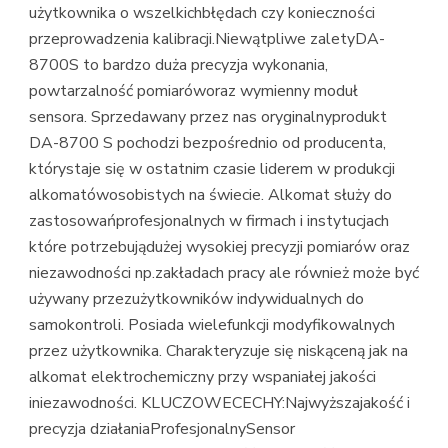
użytkownika o wszelkichbłędach czy konieczności
przeprowadzenia kalibracji.Niewątpliwe zaletyDA-
8700S to bardzo duża precyzja wykonania,
powtarzalność pomiaróworaz wymienny moduł
sensora. Sprzedawany przez nas oryginalnyprodukt
DA-8700 S pochodzi bezpośrednio od producenta,
którystaje się w ostatnim czasie liderem w produkcji
alkomatówosobistych na świecie. Alkomat służy do
zastosowańprofesjonalnych w firmach i instytucjach
które potrzebujądużej wysokiej precyzji pomiarów oraz
niezawodności np.zakładach pracy ale również może być
używany przezużytkowników indywidualnych do
samokontroli. Posiada wielefunkcji modyfikowalnych
przez użytkownika. Charakteryzuje się niskąceną jak na
alkomat elektrochemiczny przy wspaniałej jakości
iniezawodności. KLUCZOWECECHY:Najwyższajakość i
precyzja działaniaProfesjonalnySensor