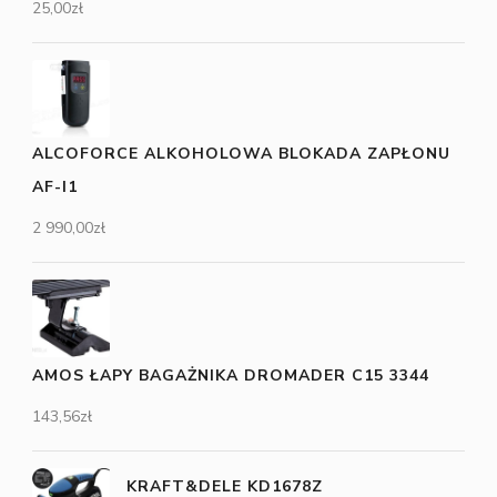
25,00
zł
ALCOFORCE ALKOHOLOWA BLOKADA ZAPŁONU
AF-I1
2 990,00
zł
AMOS ŁAPY BAGAŻNIKA DROMADER C15 3344
143,56
zł
KRAFT&DELE KD1678Z