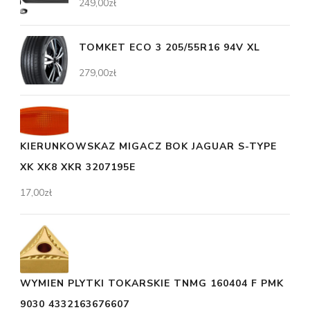
249,00
zł
TOMKET ECO 3 205/55R16 94V XL
279,00
zł
KIERUNKOWSKAZ MIGACZ BOK JAGUAR S-TYPE
XK XK8 XKR 3207195E
17,00
zł
WYMIEN PLYTKI TOKARSKIE TNMG 160404 F PMK
9030 4332163676607