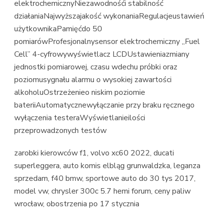
elektrochemicznyNiezawodnośći stabilność
działaniaNajwyższajakość wykonaniaRegulacjeustawień
użytkownikaPamięćdo 50
pomiarówProfesjonalnysensor elektrochemiczny „Fuel
Cell” 4-cyfrowywyświetlacz LCDUstawieniazmiany
jednostki pomiarowej, czasu wdechu próbki oraz
poziomusygnału alarmu o wysokiej zawartości
alkoholuOstrzeżenieo niskim poziomie
bateriiAutomatycznewyłączanie przy braku ręcznego
wyłączenia testeraWyświetlanieilości
przeprowadzonych testów
zarobki kierowców f1, volvo xc60 2022, ducati
superleggera, auto komis elbląg grunwaldzka, leganza
sprzedam, f40 bmw, sportowe auto do 30 tys 2017,
model vw, chrysler 300c 5.7 hemi forum, ceny paliw
wrocław, obostrzenia po 17 stycznia