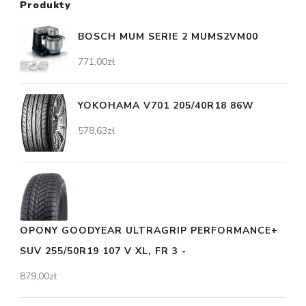
Produkty
BOSCH MUM SERIE 2 MUMS2VM00
771,00
zł
YOKOHAMA V701 205/40R18 86W
578,63
zł
OPONY GOODYEAR ULTRAGRIP PERFORMANCE+
SUV 255/50R19 107 V XL, FR 3 -
879,00
zł