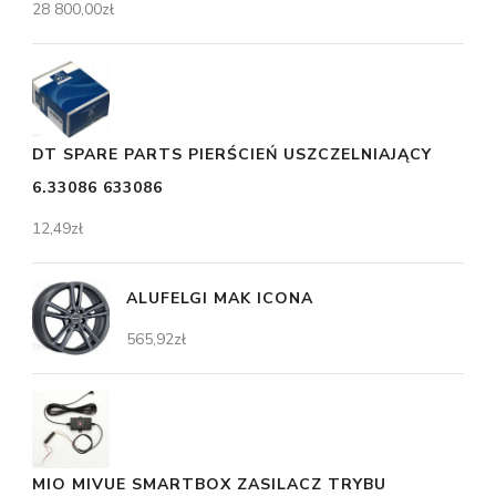
28 800,00
zł
DT SPARE PARTS PIERŚCIEŃ USZCZELNIAJĄCY
6.33086 633086
12,49
zł
ALUFELGI MAK ICONA
565,92
zł
MIO MIVUE SMARTBOX ZASILACZ TRYBU