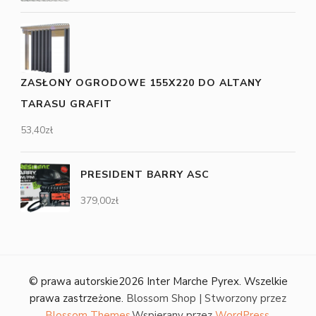
ZASŁONY OGRODOWE 155X220 DO ALTANY
TARASU GRAFIT
53,40
zł
PRESIDENT BARRY ASC
379,00
zł
© prawa autorskie2026
Inter Marche Pyrex
. Wszelkie
prawa zastrzeżone.
Blossom Shop | Stworzony przez
Blossom Themes
.Wspierany przez
WordPress
.