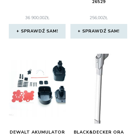
26529
36 900,00
ZŁ
256,00
ZŁ
SPRAWDŹ SAM!
SPRAWDŹ SAM!
DEWALT AKUMULATOR
BLACK&DECKER ORA