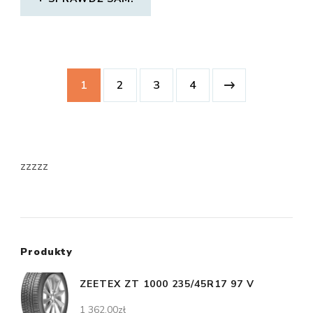
1
2
3
4
zzzzz
Produkty
ZEETEX ZT 1000 235/45R17 97 V
1 362,00
zł