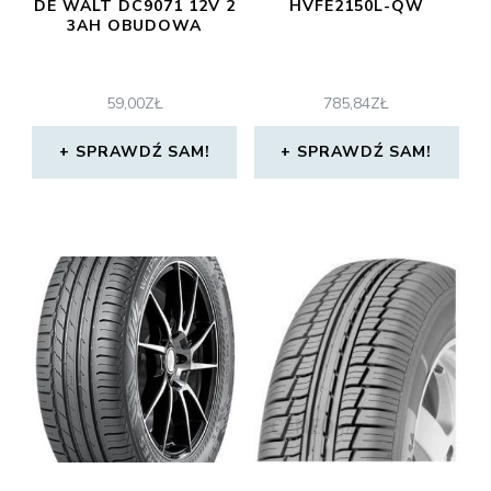
DE WALT DC9071 12V 2
HVFE2150L-QW
3AH OBUDOWA
59,00
ZŁ
785,84
ZŁ
SPRAWDŹ SAM!
SPRAWDŹ SAM!