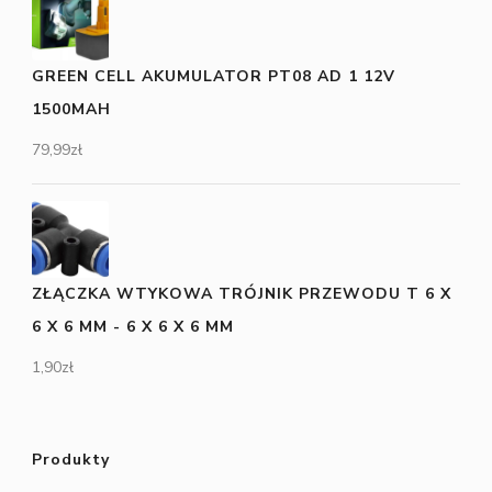
GREEN CELL AKUMULATOR PT08 AD 1 12V
1500MAH
79,99
zł
ZŁĄCZKA WTYKOWA TRÓJNIK PRZEWODU T 6 X
6 X 6 MM - 6 X 6 X 6 MM
1,90
zł
Produkty