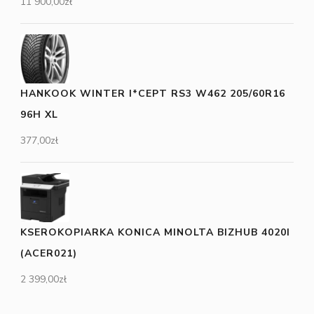
11 900,00
zł
HANKOOK WINTER I*CEPT RS3 W462 205/60R16
96H XL
377,00
zł
KSEROKOPIARKA KONICA MINOLTA BIZHUB 4020I
(ACER021)
2 399,00
zł