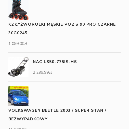
K2 ŁYŻWOROLKI MĘSKIE VO2 S 90 PRO CZARNE
30G0245
1 099,00
zł
NAC LS50-775IS-HS
2 299,99
zł
VOLKSWAGEN BEETLE 2003 / SUPER STAN /
BEZWYPADKOWY