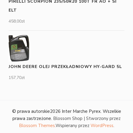
PIRELLI SCORPION 235/50R20 100T FR AO + SI
ELT
458,00
zł
JOHN DEERE OLEJ PRZEKŁADNIOWY HY-GARD 5L
157,70
zł
© prawa autorskie2026
Inter Marche Pyrex
. Wszelkie
prawa zastrzeżone.
Blossom Shop | Stworzony przez
Blossom Themes
.Wspierany przez
WordPress
.