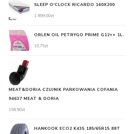
SLEEP O'CLOCK RICARDO 160X200
1 899,00
zł
ORLEN OIL PETRYGO PRIME G12++ 1L.
10,75
zł
MEAT&DORIA CZUJNIK PARKOWANIA COFANIA
94637 MEAT & DORIA
158,90
zł
HANKOOK ECO2 K435 185/65R15 88T