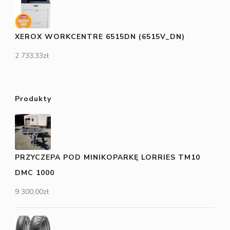
XEROX WORKCENTRE 6515DN (6515V_DN)
2 733,33
zł
Produkty
PRZYCZEPA POD MINIKOPARKĘ LORRIES TM10
DMC 1000
9 300,00
zł