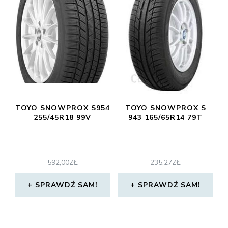
TOYO SNOWPROX S954
TOYO SNOWPROX S
255/45R18 99V
943 165/65R14 79T
592,00
ZŁ
235,27
ZŁ
SPRAWDŹ SAM!
SPRAWDŹ SAM!