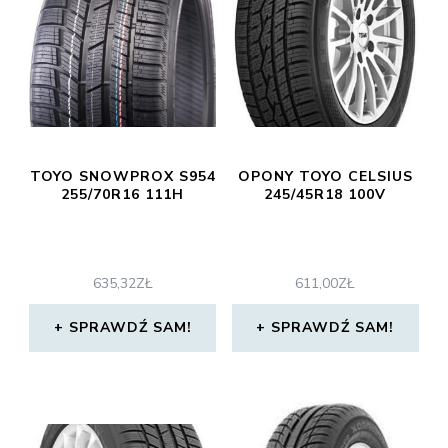
TOYO SNOWPROX S954
OPONY TOYO CELSIUS
255/70R16 111H
245/45R18 100V
635,32
ZŁ
611,00
ZŁ
SPRAWDŹ SAM!
SPRAWDŹ SAM!