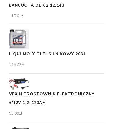
ŁAŃCUCHA DB 02.12.148
115,61
zł
LIQUI MOLY OLEJ SILNIKOWY 2631
145,72
zł
VEXIN PROSTOWNIK ELEKTRONICZNY
6/12V 1,2-120AH
93,00
zł