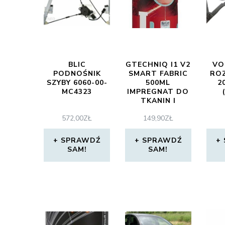
BLIC
GTECHNIQ I1 V2
VO
PODNOŚNIK
SMART FABRIC
RO
SZYBY 6060-00-
500ML
2
MC4323
IMPREGNAT DO
TKANIN I
ALKANTARY
572,00
ZŁ
149,90
ZŁ
SPRAWDŹ
SPRAWDŹ
SAM!
SAM!