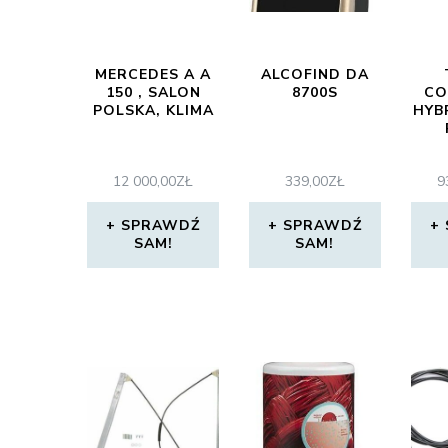
MERCEDES A A
ALCOFIND DA
150 , SALON
8700S
CO
POLSKA, KLIMA
HYB
12 000,00
ZŁ
339,00
ZŁ
9
SPRAWDŹ
SPRAWDŹ
SAM!
SAM!