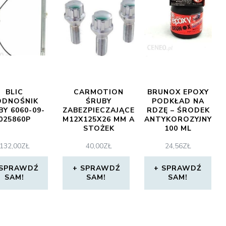
BLIC
CARMOTION
BRUNOX EPOXY
ODNOŚNIK
ŚRUBY
PODKŁAD NA
BY 6060-09-
ZABEZPIECZAJĄCE
RDZĘ – ŚRODEK
025860P
M12X125X26 MM A
ANTYKOROZYJNY
STOŻEK
100 ML
132,00
ZŁ
40,00
ZŁ
24,56
ZŁ
SPRAWDŹ
SPRAWDŹ
SPRAWDŹ
SAM!
SAM!
SAM!