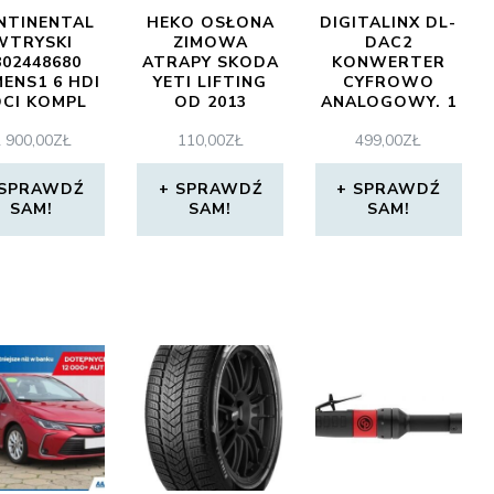
NTINENTAL
HEKO OSŁONA
DIGITALINX DL-
WTRYSKI
ZIMOWA
DAC2
802448680
ATRAPY SKODA
KONWERTER
MENS1 6 HDI
YETI LIFTING
CYFROWO
CI KOMPL
OD 2013
ANALOGOWY. 1
4SZT
X COAX +
 900,00
ZŁ
110,00
ZŁ
499,00
ZŁ
OPTICAL
(STEREO
DIGITAL AUDIO)
SPRAWDŹ
SPRAWDŹ
SPRAWDŹ
-> 3.5MM JACK 2
SAM!
SAM!
SAM!
RCA