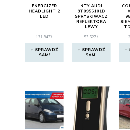
ENERGIZER
NTY AUDI
CO
HEADLIGHT 2
8T0955101D
LED
SPRYSKIWACZ
9
REFLEKTORA
SIE
LEWY
TD
131,84
ZŁ
53,52
ZŁ
2
SPRAWDŹ
SPRAWDŹ
SAM!
SAM!