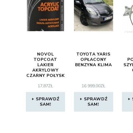
NOVOL
TOYOTA YARIS
TOPCOAT
OPŁACONY
P
LAKIER
BENZYNA KLIMA
SZY
AKRYLOWY
CZARNY POŁYSK
SPRAY
17,87
ZŁ
16 999,00
ZŁ
SPRAWDŹ
SPRAWDŹ
SAM!
SAM!