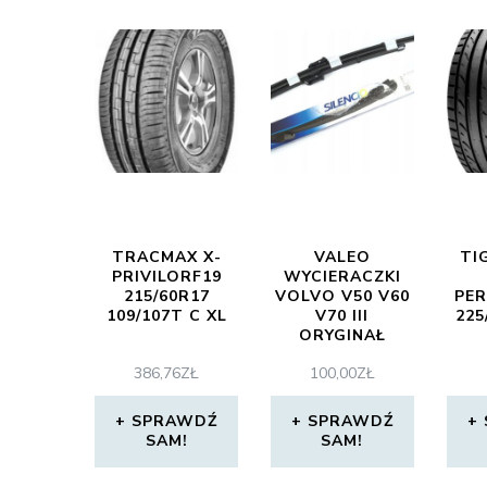
TRACMAX X-
VALEO
TI
PRIVILORF19
WYCIERACZKI
215/60R17
VOLVO V50 V60
PE
109/107T C XL
V70 III
225
ORYGINAŁ
386,76
ZŁ
100,00
ZŁ
SPRAWDŹ
SPRAWDŹ
SAM!
SAM!