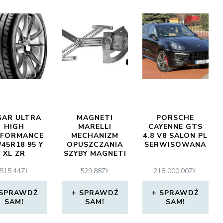
GAR ULTRA
MAGNETI
PORSCHE
HIGH
MARELLI
CAYENNE GTS
RFORMANCE
MECHANIZM
4.8 V8 SALON PL
/45R18 95 Y
OPUSZCZANIA
SERWISOWANA
XL ZR
SZYBY MAGNETI
350103468000
515,44
ZŁ
529,88
ZŁ
218 000,00
ZŁ
OPEL CORSA C
4D
SPRAWDŹ
SPRAWDŹ
SPRAWDŹ
SAM!
SAM!
SAM!