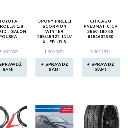
TOYOTA
OPONY PIRELLI
CHICAGO
ROLLA 1.8
SCORPION
PNEUMATIC CP
RID , SALON
WINTER
3550 180 ES
POLSKA
285/45R22 114V
6151602360
XL FR LR 3
3 000,00
ZŁ
1 600,00
ZŁ
5 602,13
ZŁ
SPRAWDŹ
SPRAWDŹ
SPRAWDŹ
SAM!
SAM!
SAM!