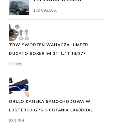
139 898,00
zł
TRW SWORZEŃ WAHACZA JUMPER
DUCATO BOXER 94 1T 1,4T JBJ277
87,99
zł
ORLLO KAMERA SAMOCHODOWA W
LUSTERKU GPS K COFANIA LX60DUAL
636,29
zł