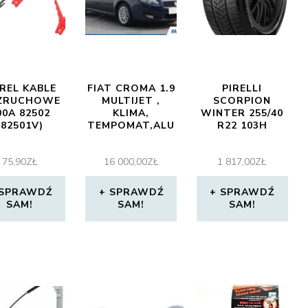
REL KABLE
FIAT CROMA 1.9
PIRELLI
ZRUCHOWE
MULTIJET ,
SCORPION
00A 82502
KLIMA,
WINTER 255/40
(82501V)
TEMPOMAT,ALU
R22 103H
75,90
ZŁ
16 000,00
ZŁ
1 817,00
ZŁ
SPRAWDŹ
SPRAWDŹ
SPRAWDŹ
SAM!
SAM!
SAM!