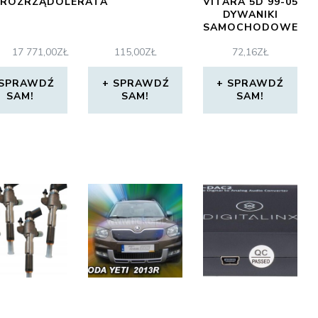
ROZRZĄDOLERATA
VITARA 5D 99-05
DYWANIKI
SAMOCHODOWE
107768110100
17 771,00
ZŁ
115,00
ZŁ
72,16
ZŁ
SPRAWDŹ
SPRAWDŹ
SPRAWDŹ
SAM!
SAM!
SAM!