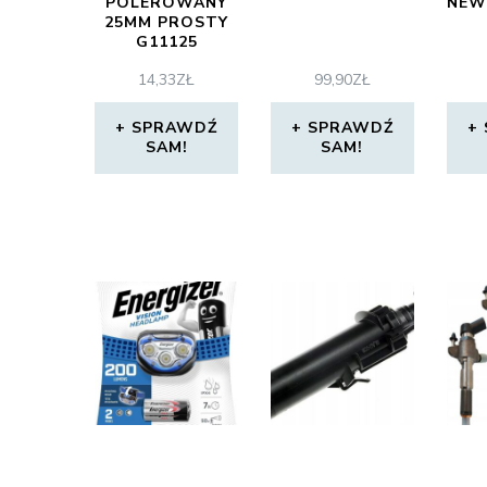
POLEROWANY
NEW
25MM PROSTY
G11125
14,33
ZŁ
99,90
ZŁ
SPRAWDŹ
SPRAWDŹ
SAM!
SAM!