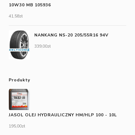
10W30 MB 105936
41,58
zł
NANKANG NS-20 205/55R16 94V
339,00
zł
Produkty
JASOL OLEJ HYDRAULICZNY HM/HLP 100 - 10L
195,00
zł