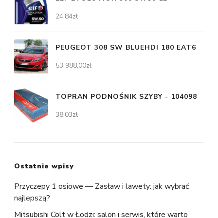
24,84
zł
PEUGEOT 308 SW BLUEHDI 180 EAT6
53 988,00
zł
TOPRAN PODNOŚNIK SZYBY - 104098
38,03
zł
Ostatnie wpisy
Przyczepy 1 osiowe — Zasław i lawety: jak wybrać
najlepszą?
Mitsubishi Colt w Łodzi: salon i serwis, które warto