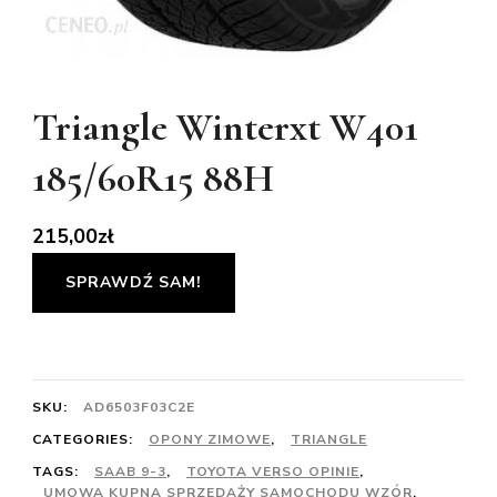
Triangle Winterxt W401
185/60R15 88H
215,00
zł
SPRAWDŹ SAM!
SKU:
AD6503F03C2E
CATEGORIES:
OPONY ZIMOWE
,
TRIANGLE
TAGS:
SAAB 9-3
,
TOYOTA VERSO OPINIE
,
UMOWA KUPNA SPRZEDAŻY SAMOCHODU WZÓR
,