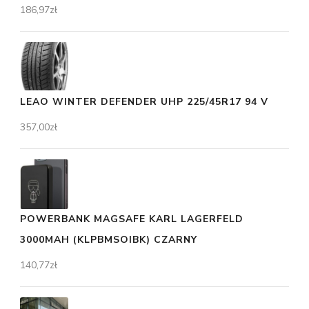
186,97
zł
LEAO WINTER DEFENDER UHP 225/45R17 94 V
357,00
zł
POWERBANK MAGSAFE KARL LAGERFELD
3000MAH (KLPBMSOIBK) CZARNY
140,77
zł