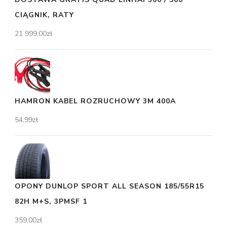
CIĄGNIK, RATY
21 999,00
zł
HAMRON KABEL ROZRUCHOWY 3M 400A
54,99
zł
OPONY DUNLOP SPORT ALL SEASON 185/55R15
82H M+S, 3PMSF 1
359,00
zł