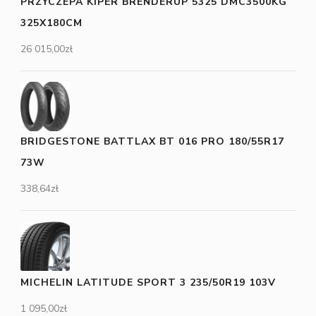
PRZYCZEPA KIPER BRENDERUP 5325 DMC3500KG
325X180CM
26 015,00
zł
BRIDGESTONE BATTLAX BT 016 PRO 180/55R17
73W
338,64
zł
MICHELIN LATITUDE SPORT 3 235/50R19 103V
1 095,00
zł