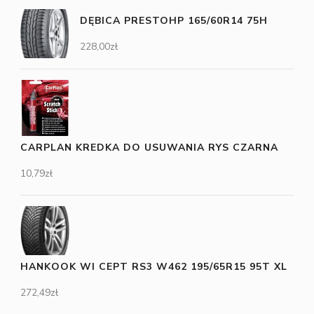
DĘBICA PRESTOHP 165/60R14 75H
228,00
zł
CARPLAN KREDKA DO USUWANIA RYS CZARNA
10,79
zł
HANKOOK WI CEPT RS3 W462 195/65R15 95T XL
272,49
zł