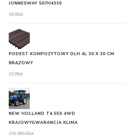
JONNESWAY S07H4330
16,00
zł
PODEST KOMPOZYTOWY DLH 4L 30 X 30 CM
BRĄZOWY
33,99
zł
NEW HOLLAND T4.55S 4WD
KRAJOWYGWARANCJA KLIMA
155 900,00
zł