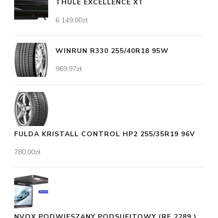
THULE EXCELLENCE XT
6 149,00
zł
WINRUN R330 255/40R18 95W
969,97
zł
FULDA KRISTALL CONTROL HP2 255/35R19 96V
780,00
zł
NVOX PODWIESZANY PODSUFITOWY (RF 2289 )