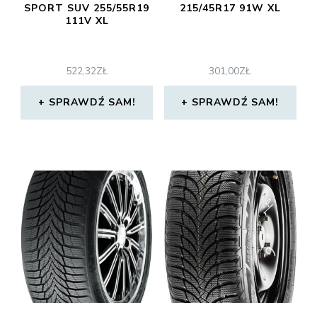
SPORT SUV 255/55R19
215/45R17 91W XL
111V XL
522,32
ZŁ
301,00
ZŁ
SPRAWDŹ SAM!
SPRAWDŹ SAM!