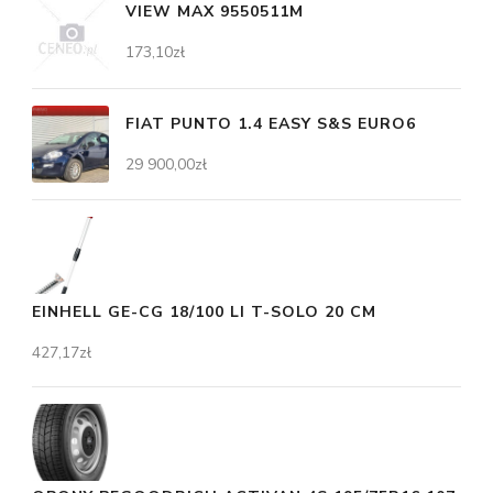
VIEW MAX 9550511M
173,10
zł
FIAT PUNTO 1.4 EASY S&S EURO6
29 900,00
zł
EINHELL GE-CG 18/100 LI T-SOLO 20 CM
427,17
zł