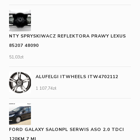
NTY SPRYSKIWACZ REFLEKTORA PRAWY LEXUS
85207 48090
51,03
zł
ALUFELGI ITWHEELS ITW4702112
1 107,74
zł
FORD GALAXY SALONPL SERWIS ASO 2.0 TDCI
120KM 7 MI