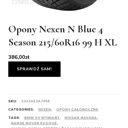
Opony Nexen N Blue 4
Season 215/60R16 99 H XL
386,00
zł
SPRAWDŹ SAM!
SKU:
2323AE3A705E
CATEGORIES:
NEXEN
,
OPONY CAŁOROCZNE
TAGS:
BMW X3 WYMIARY
,
NISSAN NAVARA
,
RANGE ROVER EVOQUE
,