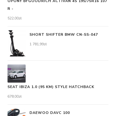
OPONY BFGOODRICH ACTIVAN 4S 195/75R16 107
R -
522,00
zł
SHORT SHIFTER BMW CN-SS-047
1 781,99
zł
SEAT IBIZA 1.0 (95 KM) STYLE HATCHBACK
678,00
zł
DAEWOO DAVC 100