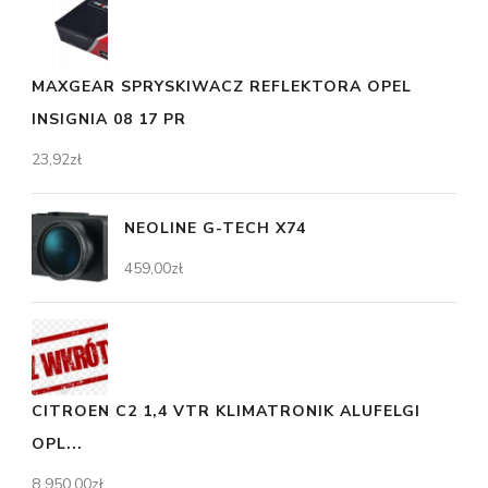
MAXGEAR SPRYSKIWACZ REFLEKTORA OPEL
INSIGNIA 08 17 PR
23,92
zł
NEOLINE G-TECH X74
459,00
zł
CITROEN C2 1,4 VTR KLIMATRONIK ALUFELGI
OPL...
8 950,00
zł