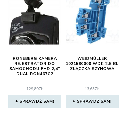
RONEBERG KAMERA
WEIDMÜLLER
REJESTRATOR DO
1021580000 WDK 2.5 BL
SAMOCHODU FHD 2,4″
ZŁĄCZKA SZYNOWA
DUAL RON467C2
129,89
ZŁ
13,63
ZŁ
SPRAWDŹ SAM!
SPRAWDŹ SAM!