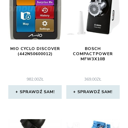
MIO CYCLO DISCOVER
BOSCH
(442N50600012)
COMPACTPOWER
MFW3X10B
982,00
ZŁ
369,00
ZŁ
SPRAWDŹ SAM!
SPRAWDŹ SAM!