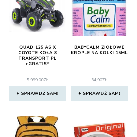
QUAD 125 ASIX
BABYCALM ZIOŁOWE
COYOTE KOŁA 8
KROPLE NA KOLKI 15ML
TRANSPORT PL
+GRATISY
5 999,00
ZŁ
34,90
ZŁ
SPRAWDŹ SAM!
SPRAWDŹ SAM!