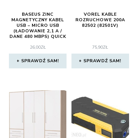
BASEUS ZINC
VOREL KABLE
MAGNETYCZNY KABEL
ROZRUCHOWE 200A
USB – MICRO USB
82502 (82501V)
(ŁADOWANIE 2,1 A /
DANE 480 MBPS) QUICK
CHARGE AFC 1 M
26,00
ZŁ
75,90
ZŁ
ZIELONY (CAMXC-K06)
(CAMXCK06)
(CAMXCK06)
SPRAWDŹ SAM!
SPRAWDŹ SAM!