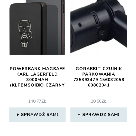
POWERBANK MAGSAFE
GORABBIT CZUJNIK
KARL LAGERFELD
PARKOWANIA
3000MAH
735393479 156032058
(KLPBMSOIBK) CZARNY
60802041
140,77
ZŁ
28,50
ZŁ
SPRAWDŹ SAM!
SPRAWDŹ SAM!