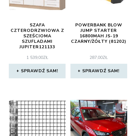
SZAFA
POWERBANK BLOW
CZTERODRZWIOWA Z
JUMP STARTER
SZEŚCIOMA
16800MAH JS-19
SZUFLADAMI
CZARNY/ŻÓŁTY (81202)
JUPITER121133
1 539,00
ZŁ
287,00
ZŁ
SPRAWDŹ SAM!
SPRAWDŹ SAM!