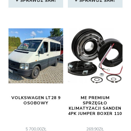
SPRAWDŹ SAM!
SPRAWDŹ SAM!
VOLKSWAGEN LT28 9
ME PREMIUM
OSOBOWY
SPRZĘGŁO
KLIMATYZACJI SANDEN
4PK JUMPER BOXER 110
5 700,00
ZŁ
269,90
ZŁ