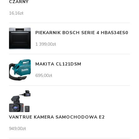
CZARNY
16,16
zł
PIEKARNIK BOSCH SERIE 4 HBA534ES0
1 399,00
zł
MAKITA CL121DSM
695,00
zł
VANTRUE KAMERA SAMOCHODOWA E2
949,00
zł