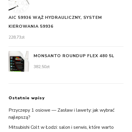
AIC 59936 WĄŻ HYDRAULICZNY, SYSTEM
KIEROWANIA 59936
228,73
zł
MONSANTO ROUNDUP FLEX 480 5L
382,50
zł
Ostatnie wpisy
Przyczepy 1 osiowe — Zasław i lawety: jak wybrać
najlepszą?
Mitsubishi Colt w Łodzi: salon i serwis, które warto