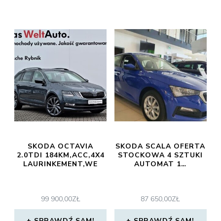
SKODA OCTAVIA
SKODA SCALA OFERTA
2.0TDI 184KM,ACC,4X4
STOCKOWA 4 SZTUKI
LAURINKEMENT,WE
AUTOMAT 1…
99 900,00
ZŁ
87 650,00
ZŁ
SPRAWDŹ SAM!
SPRAWDŹ SAM!