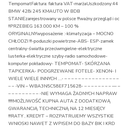
TempomatFaktura: faktura VAT-marżaUszkodzony:44
BMW 428i 245 KMAUTO W BDB
STANIEzarejestrowany w polsce !!!ważny przegląd i oc
!!PRZEBIEG 163.000 KM – 100 %
ORYGINALNYwyposażenie :-klimatyzacja – MOCNO
CHŁODZI !!!-poduszki powietrzne-ABS- ESP-zamek
centralny-światła przeciwmgielne-elektryczne
lusterka-elektryczne szyby-radio samochodowe-
komputer pokładowy- TEMPOMAT- SKÓRZANA
TAPICERKA- PODGRZEWANE FOTELE- XENON- I
WIELE WIELE INNYCH ….- – – – – – – – – – – – – – – – –
– – -VIN – WBA3N5C58EF715628- – – – – – – – – — –
– – – – – – – – – -NIE WYMAGA ŻADNYCH NAPRAW
!!!!!MOŻLIWOŚĆ KUPNA AUTA Z DODATKOWĄ
GWARANCJĄ TECHNICZNĄ NA 12 MIESIĘCY
!!!RATY , KREDYT – ROZPATRUJEMY WSZYSTKIE
WNIOSKI NAWET Z WPISEM DO BAZY BIK I KRD