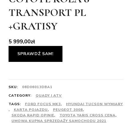
TRANSPORT PL
+GRATISY
5 999,00
zł
SPRAWDŹ SAM!
SKU:
08D06013DBA1
CATEGORY:
QUADY I ATV
TAGS:
FORD FOCUS MK3
,
HYUNDAI TUCSON WYMIARY
,
KARTA POJAZDU
,
PEUGEOT 3008
,
SKODA RAPID OPINIE
,
TOYOTA YARIS CROSS CENA
,
UMOWA KUPNA SPRZEDAŻY SAMOCHODU 2021