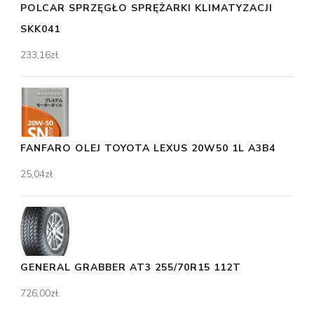
POLCAR SPRZĘGŁO SPRĘŻARKI KLIMATYZACJI
SKK041
233,16
zł
FANFARO OLEJ TOYOTA LEXUS 20W50 1L A3B4
25,04
zł
GENERAL GRABBER AT3 255/70R15 112T
726,00
zł