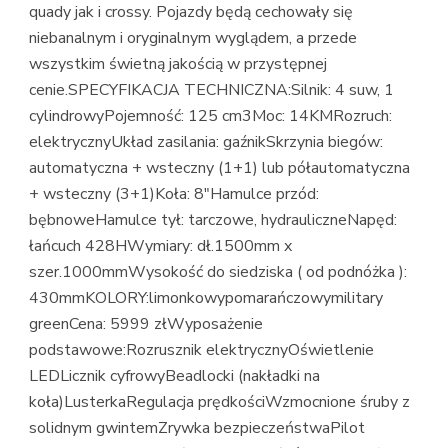
quady jak i crossy. Pojazdy będą cechowały się
niebanalnym i oryginalnym wyglądem, a przede
wszystkim świetną jakością w przystępnej
cenie.SPECYFIKACJA TECHNICZNA:Silnik: 4 suw, 1
cylindrowyPojemność: 125 cm3Moc: 14KMRozruch:
elektrycznyUkład zasilania: gaźnikSkrzynia biegów:
automatyczna + wsteczny (1+1) lub półautomatyczna
+ wsteczny (3+1)Koła: 8″Hamulce przód:
bębnoweHamulce tył: tarczowe, hydrauliczneNapęd:
łańcuch 428HWymiary: dł.1500mm x
szer.1000mmWysokość do siedziska ( od podnóżka ):
430mmKOLORY:limonkowypomarańczowymilitary
greenCena: 5999 złWyposażenie
podstawowe:Rozrusznik elektrycznyOświetlenie
LEDLicznik cyfrowyBeadlocki (nakładki na
koła)LusterkaRegulacja prędkościWzmocnione śruby z
solidnym gwintemZrywka bezpieczeństwaPilot