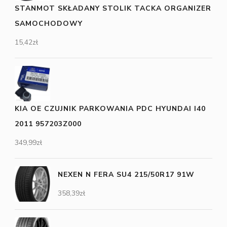
STANMOT SKŁADANY STOLIK TACKA ORGANIZER
SAMOCHODOWY
15,42
zł
KIA OE CZUJNIK PARKOWANIA PDC HYUNDAI I40
2011 957203Z000
349,99
zł
NEXEN N FERA SU4 215/50R17 91W
358,39
zł