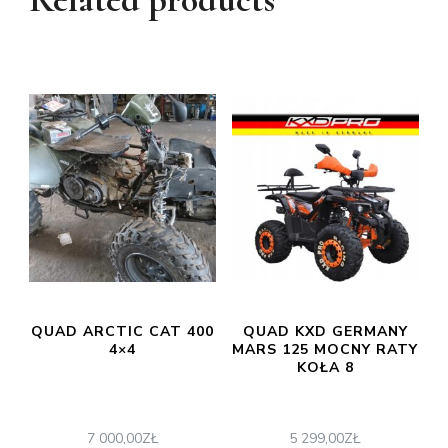
QUAD ARCTIC CAT 400
QUAD KXD GERMANY
4×4
MARS 125 MOCNY RATY
KOŁA 8
7 000,00
ZŁ
5 299,00
ZŁ