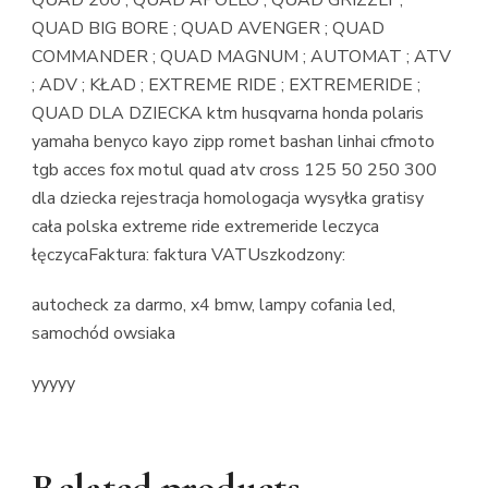
QUAD 200 ; QUAD APOLLO ; QUAD GRIZZLY ;
QUAD BIG BORE ; QUAD AVENGER ; QUAD
COMMANDER ; QUAD MAGNUM ; AUTOMAT ; ATV
; ADV ; KŁAD ; EXTREME RIDE ; EXTREMERIDE ;
QUAD DLA DZIECKA ktm husqvarna honda polaris
yamaha benyco kayo zipp romet bashan linhai cfmoto
tgb acces fox motul quad atv cross 125 50 250 300
dla dziecka rejestracja homologacja wysyłka gratisy
cała polska extreme ride extremeride leczyca
łęczycaFaktura: faktura VATUszkodzony:
autocheck za darmo, x4 bmw, lampy cofania led,
samochód owsiaka
yyyyy
Related products