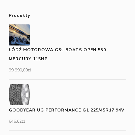
Produkty
ŁÓDŹ MOTOROWA G&J BOATS OPEN 530
MERCURY 115HP
99 990,00
zł
GOODYEAR UG PERFORMANCE G1 225/45R17 94V
646,62
zł