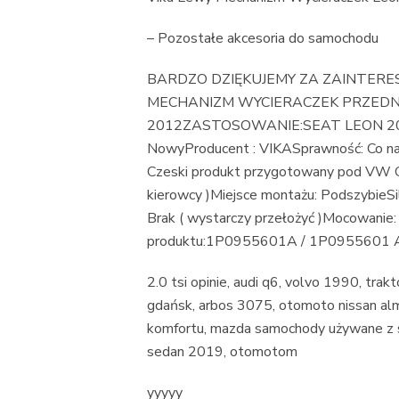
– Pozostałe akcesoria do samochodu
BARDZO DZIĘKUJEMY ZA ZAINTERE
MECHANIZM WYCIERACZEK PRZEDNI
2012ZASTOSOWANIE:SEAT LEON 2005
NowyProducent : VIKASprawność: Co najm
Czeski produkt przygotowany pod VW G
kierowcy )Miejsce montażu: PodszybieSil
Brak ( wystarczy przełożyć )Mocowanie
produktu:1P0955601A / 1P0955601 
2.0 tsi opinie, audi q6, volvo 1990, tr
gdańsk, arbos 3075, otomoto nissan alm
komfortu, mazda samochody używane z sa
sedan 2019, otomotom
yyyyy