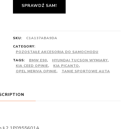
SPRAWDŹ SAM!
SKU:
C1A137ABA9DA
CATEGORY:
POZOSTAŁE AKCESORIA DO SAMOCHODU
TAGS:
BMW E90
,
HYUNDAI TUCSON WYMIARY
,
KIA CEED OPINIE
,
KIA PICANTO
,
OPEL MERIVA OPINIE
,
TANIE SPORTOWE AUTA
SCRIPTION
n Ii 2 1P0955601A