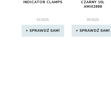
INDICATOR CLAMPS
CZARNY 10L
AMI02888
53,00
ZŁ
38,00
ZŁ
SPRAWDŹ SAM!
SPRAWDŹ SAM!