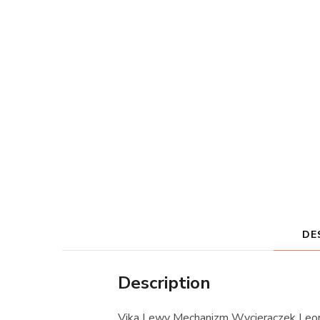
DE
Description
Vika Lewy Mechanizm Wycieraczek Leo