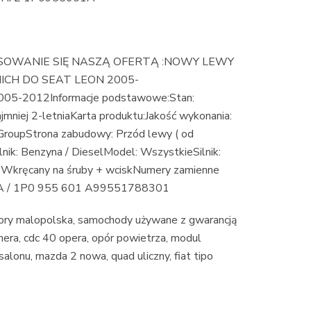
SOWANIE SIĘ NASZĄ OFERTĄ :NOWY LEWY
CH DO SEAT LEON 2005-
-2012Informacje podstawowe:Stan:
niej 2-letniaKarta produktu:Jakość wykonania:
roupStrona zabudowy: Przód lewy ( od
nik: Benzyna / DieselModel: WszystkieSilnik:
: Wkręcany na śruby + wciskNumery zamienne
A / 1P0 955 601 A99551788301
aktory malopolska, samochody używane z gwarancją
era, cdc 40 opera, opór powietrza, modul
lonu, mazda 2 nowa, quad uliczny, fiat tipo