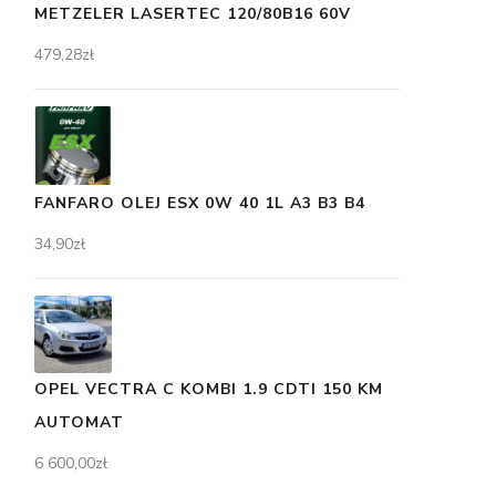
METZELER LASERTEC 120/80B16 60V
479,28
zł
FANFARO OLEJ ESX 0W 40 1L A3 B3 B4
34,90
zł
OPEL VECTRA C KOMBI 1.9 CDTI 150 KM
AUTOMAT
6 600,00
zł