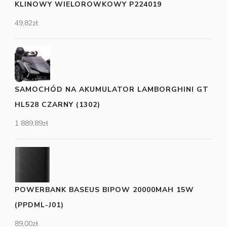
KLINOWY WIELOROWKOWY P224019
49,82
zł
SAMOCHÓD NA AKUMULATOR LAMBORGHINI GT
HL528 CZARNY (1302)
1 889,89
zł
POWERBANK BASEUS BIPOW 20000MAH 15W
(PPDML-J01)
89,00
zł