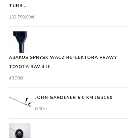
TURB...
132 799,00
zł
ABAKUS SPRYSKIWACZ REFLEKTORA PRAWY
TOYOTA RAV 4 III
48,98
zł
JOHN GARDENER 6,0 KM JGBC60
0,00
zł