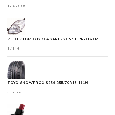
17 450,00
zł
REFLEKTOR TOYOTA YARIS 212-11L2R-LD-EM
17,12
zł
TOYO SNOWPROX S954 255/70R16 111H
635,32
zł