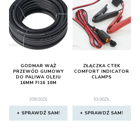
GODMAR WĄŻ
ZŁĄCZKA CTEK
PRZEWÓD GUMOWY
COMFORT INDICATOR
DO PALIWA OLEJU
CLAMPS
16MM FI16 10M
209,00
ZŁ
53,00
ZŁ
SPRAWDŹ SAM!
SPRAWDŹ SAM!