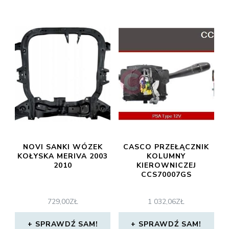
NOVI SANKI WÓZEK
CASCO PRZEŁĄCZNIK
KOŁYSKA MERIVA 2003
KOLUMNY
2010
KIEROWNICZEJ
CCS70007GS
729,00
ZŁ
1 032,06
ZŁ
SPRAWDŹ SAM!
SPRAWDŹ SAM!