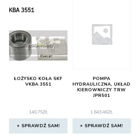
ŁOŻYSKO KOŁA SKF
POMPA
VKBA 3551
HYDRAULICZNA, UKŁAD
KIEROWNICZY TRW
JPR501
140,75
ZŁ
1 643,46
ZŁ
SPRAWDŹ SAM!
SPRAWDŹ SAM!