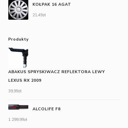
KOŁPAK 16 AGAT
21,49
zł
Produkty
ABAKUS SPRYSKIWACZ REFLEKTORA LEWY
LEXUS RX 2009
39,99
zł
ALCOLIFE F8
1 299,99
zł