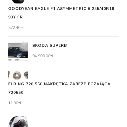
GOODYEAR EAGLE F1 ASYMMETRIC 6 245/40R18
93Y FR
572,40
zł
SKODA SUPERB
94 900,00
zł
ELRING 720.550 NAKRĘTKA ZABEZPIECZAJĄCA
720550
11,90
zł