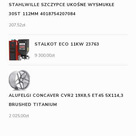
STAHLWILLE SZCZYPCE UKOŚNE WYSMUKŁE
30ST 112MM 4018754207084
207,52
zł
STALKOT ECO 11KW 23763
9 300,00
zł
ALUFELGI CONCAVER CVR2 19X8,5 ET45 5X114,3
BRUSHED TITANIUM
2 025,00
zł