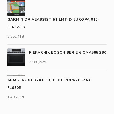
GARMIN DRIVEASSIST 51 LMT-D EUROPA 010-
01682-13
3 352,41
zł
PIEKARNIK BOSCH SERIE 6 CMA585GS0
2 580,26
zł
ARMSTRONG (701113) FLET POPRZECZNY
FL650RI
1 405,00
zł