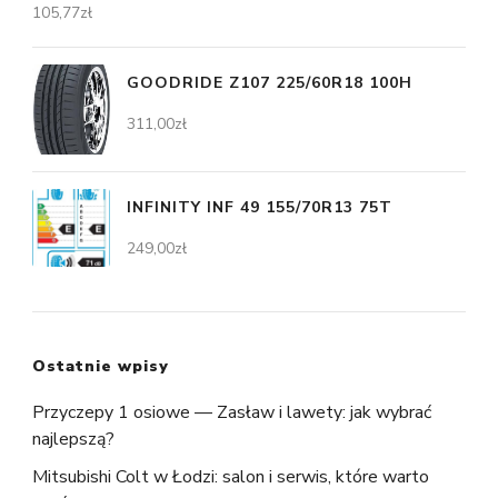
105,77
zł
GOODRIDE Z107 225/60R18 100H
311,00
zł
INFINITY INF 49 155/70R13 75T
249,00
zł
Ostatnie wpisy
Przyczepy 1 osiowe — Zasław i lawety: jak wybrać
najlepszą?
Mitsubishi Colt w Łodzi: salon i serwis, które warto