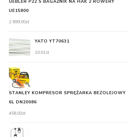
UEBLER P22 S BAGAŻNIK NA HAK 2 ROWERY
UE15800
2 899,00
zł
YATO YT70631
10,01
zł
STANLEY KOMPRESOR SPRĘŻARKA BEZOLEJOWY
6L DN20086
458,00
zł