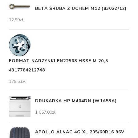
BETA ŚRUBA Z UCHEM M12 (8302Z/12)
12,99
zł
FORMAT NARZYNKI EN22568 HSSE M 20,5
4317784212748
179,53
zł
DRUKARKA HP M404DN (W1A53A)
1 057,00
zł
APOLLO ALNAC 4G XL 205/60R16 96V