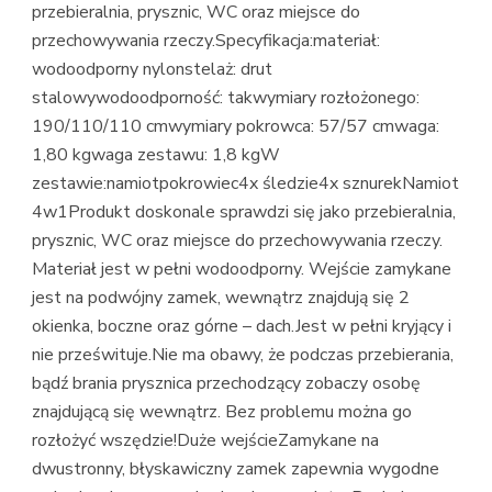
przebieralnia, prysznic, WC oraz miejsce do
przechowywania rzeczy.Specyfikacja:materiał:
wodoodporny nylonstelaż: drut
stalowywodoodporność: takwymiary rozłożonego:
190/110/110 cmwymiary pokrowca: 57/57 cmwaga:
1,80 kgwaga zestawu: 1,8 kgW
zestawie:namiotpokrowiec4x śledzie4x sznurekNamiot
4w1Produkt doskonale sprawdzi się jako przebieralnia,
prysznic, WC oraz miejsce do przechowywania rzeczy.
Materiał jest w pełni wodoodporny. Wejście zamykane
jest na podwójny zamek, wewnątrz znajdują się 2
okienka, boczne oraz górne – dach.Jest w pełni kryjący i
nie prześwituje.Nie ma obawy, że podczas przebierania,
bądź brania prysznica przechodzący zobaczy osobę
znajdującą się wewnątrz. Bez problemu można go
rozłożyć wszędzie!Duże wejścieZamykane na
dwustronny, błyskawiczny zamek zapewnia wygodne