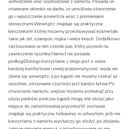
wchodzenie oraz wychodzenie z namiotu. Posiada on
otwierane okienko na dachu, co umożliwia otworzenie
go i wpuszczenie powietrza wraz z promieniami
słonecznymi.Wewnątrz znajduje się praktyczna
kieszonkaW której możemy przechowywać kosmetyki,
takie jak żel, szampon, myjka i wiele innych. Dodatkowo
zastosowano w nim szeroki pas, który pozwoli na
zawieszenie ręcznika.Namiot nie posiada
podłogiDlatego korzystanie z niego jest o wiele
bardziej komfortowe i mniej problematyczne; woda nie
zbiera się wewnątrz, a po kąpieli nie musimy czekać aż
wyschnie, utrzymanie czystości jest bardzo łatwe.Po
otworzeniu namiotu, wejście możemy podwinąć przy
użyciu pasków; podczas kąpieli mogą one służyć jako
miejsce do zamontowania prysznica.W zestawie
znajduje się praktyczna torbawraz w uchwytem, jeśli nie
korzystamy z namiotu wystarczy go złożyć; po złożeniu
zajmuje niewiele miejsca, a przechowywanie go nie