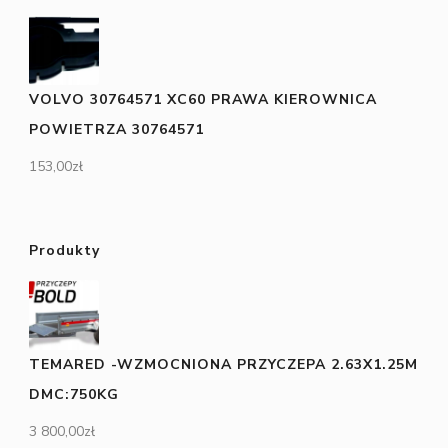
VOLVO 30764571 XC60 PRAWA KIEROWNICA
POWIETRZA 30764571
153,00
zł
Produkty
TEMARED -WZMOCNIONA PRZYCZEPA 2.63X1.25M
DMC:750KG
3 800,00
zł