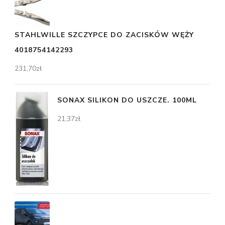
STAHLWILLE SZCZYPCE DO ZACISKÓW WĘŻY
4018754142293
231,70
zł
SONAX SILIKON DO USZCZE. 100ML
21,37
zł