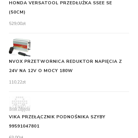
HONDA VERSATOOL PRZEDŁUŻKA SSEE SE
(50CM)
529,00
zł
NVOX PRZETWORNICA REDUKTOR NAPIĘCIA Z
24V NA 12V O MOCY 180W
110,22
zł
VIKA PRZEŁĄCZNIK PODNOŚNIKA SZYBY
99591047801
63,00
zł