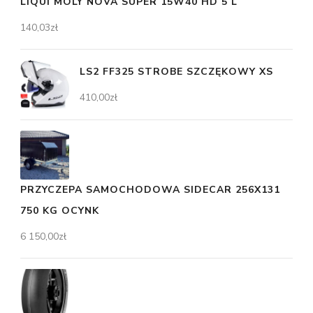
LIQUI MOLY NOVA SUPER 15W40 HD 5 L
140,03
zł
LS2 FF325 STROBE SZCZĘKOWY XS
410,00
zł
PRZYCZEPA SAMOCHODOWA SIDECAR 256X131
750 KG OCYNK
6 150,00
zł