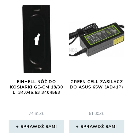
EINHELL NÓŻ DO
GREEN CELL ZASILACZ
KOSIARKI GE-CM 18/30
DO ASUS 65W (AD41P)
LI 34.045.53 3404553
74,61
ZŁ
61,00
ZŁ
SPRAWDŹ SAM!
SPRAWDŹ SAM!