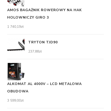
AMOS BAGAŻNIK ROWEROWY NA HAK
HOLOWNICZY GIRO 3
1 740,19
zł
TRYTON TJD90
237,88
zł
ALKOMAT AL 4000V – LCD METALOWA
OBUDOWA
3 599,00
zł