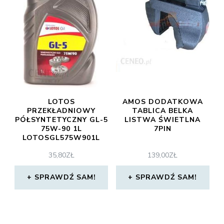
LOTOS
AMOS DODATKOWA
PRZEKŁADNIOWY
TABLICA BELKA
PÓŁSYNTETYCZNY GL-5
LISTWA ŚWIETLNA
75W-90 1L
7PIN
LOTOSGL575W901L
35,80
ZŁ
139,00
ZŁ
SPRAWDŹ SAM!
SPRAWDŹ SAM!