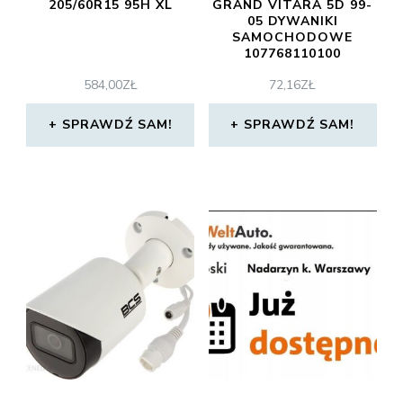
205/60R15 95H XL
GRAND VITARA 5D 99-
05 DYWANIKI
SAMOCHODOWE
107768110100
584,00
ZŁ
72,16
ZŁ
SPRAWDŹ SAM!
SPRAWDŹ SAM!