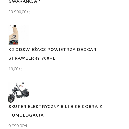
GWARANCJA *
33 900,00
zł
K2 ODŚWIEŻACZ POWIETRZA DEOCAR
STRAWBERRY 700ML
19,66
zł
SKUTER ELEKTRYCZNY BILI BIKE COBRA Z
HOMOLOGACJĄ
9 999,00
zł