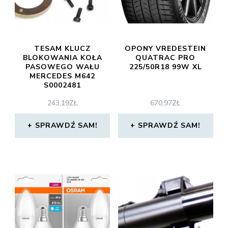
TESAM KLUCZ
OPONY VREDESTEIN
BLOKOWANIA KOŁA
QUATRAC PRO
PASOWEGO WAŁU
225/50R18 99W XL
MERCEDES M642
S0002481
243,19
ZŁ
670,97
ZŁ
SPRAWDŹ SAM!
SPRAWDŹ SAM!