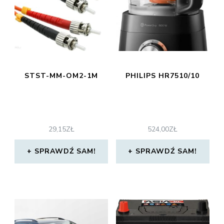
STST-MM-OM2-1M
PHILIPS HR7510/10
29,15
ZŁ
524,00
ZŁ
SPRAWDŹ SAM!
SPRAWDŹ SAM!