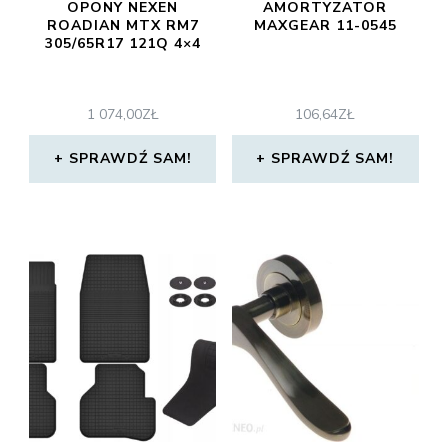
OPONY NEXEN
AMORTYZATOR
ROADIAN MTX RM7
MAXGEAR 11-0545
305/65R17 121Q 4×4
1 074,00
ZŁ
106,64
ZŁ
SPRAWDŹ SAM!
SPRAWDŹ SAM!