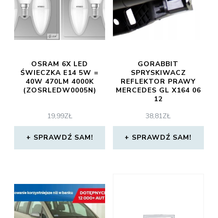
OSRAM 6X LED
GORABBIT
ŚWIECZKA E14 5W =
SPRYSKIWACZ
40W 470LM 4000K
REFLEKTOR PRAWY
(ZOSRLEDW0005N)
MERCEDES GL X164 06
12
19,99
ZŁ
38,81
ZŁ
SPRAWDŹ SAM!
SPRAWDŹ SAM!