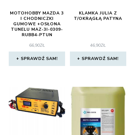
MOTOHOBBY MAZDA 3
KLAMKA JULIA Z
I CHODNICZKI
T/OKRĄGŁĄ PATYNA
GUMOWE +OSŁONA
TUNELU MAZ-3I-0309-
RUBB4-PTUN
66,90
ZŁ
46,90
ZŁ
SPRAWDŹ SAM!
SPRAWDŹ SAM!