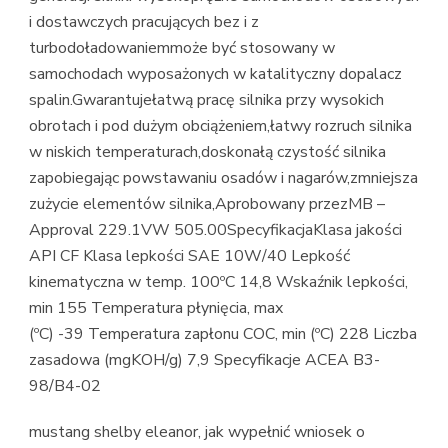
i dostawczych pracujących bez i z
turbodoładowaniemmoże być stosowany w
samochodach wyposażonych w katalityczny dopalacz
spalin.Gwarantujełatwą pracę silnika przy wysokich
obrotach i pod dużym obciążeniem,łatwy rozruch silnika
w niskich temperaturach,doskonałą czystość silnika
zapobiegając powstawaniu osadów i nagarów,zmniejsza
zużycie elementów silnika,Aprobowany przezMB –
Approval 229.1VW 505.00SpecyfikacjaKlasa jakości
API CF Klasa lepkości SAE 10W/40 Lepkość
kinematyczna w temp. 100ºC 14,8 Wskaźnik lepkości,
min 155 Temperatura płynięcia, max
(ºC) -39 Temperatura zapłonu COC, min (ºC) 228 Liczba
zasadowa (mgKOH/g) 7,9 Specyfikacje ACEA B3-
98/B4-02
mustang shelby eleanor, jak wypełnić wniosek o