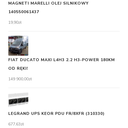
MAGNETI MARELLI OLEJ SILNIKOWY
140550061437
19,90
zł
FIAT DUCATO MAXI L4H3 2.2 H3-POWER 180KM
OD RĘKI!
149 900,00
zł
LEGRAND UPS KEOR PDU FR/8XFR (310330)
677,63
zł