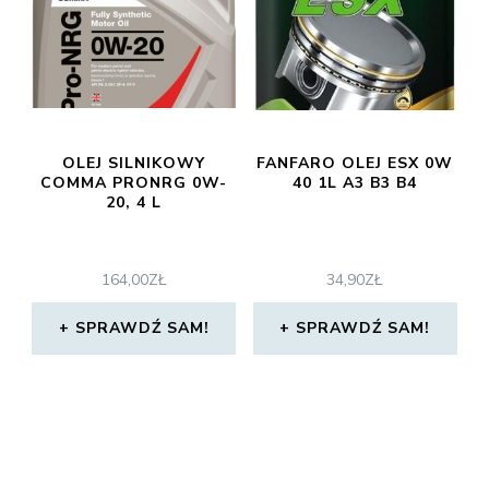
OLEJ SILNIKOWY
FANFARO OLEJ ESX 0W
COMMA PRONRG 0W-
40 1L A3 B3 B4
20, 4 L
164,00
ZŁ
34,90
ZŁ
SPRAWDŹ SAM!
SPRAWDŹ SAM!