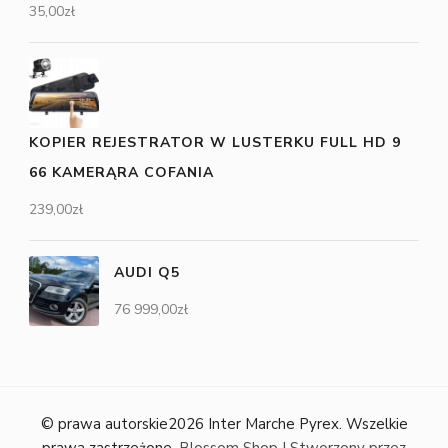
35,00
zł
KOPIER REJESTRATOR W LUSTERKU FULL HD 9
66 KAMERĄRA COFANIA
239,00
zł
AUDI Q5
76 999,00
zł
© prawa autorskie2026
Inter Marche Pyrex
. Wszelkie
prawa zastrzeżone.
Blossom Shop | Stworzony przez