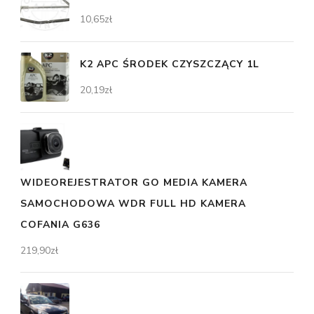
10,65
zł
K2 APC ŚRODEK CZYSZCZĄCY 1L
20,19
zł
WIDEOREJESTRATOR GO MEDIA KAMERA
SAMOCHODOWA WDR FULL HD KAMERA
COFANIA G636
219,90
zł