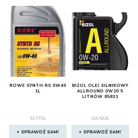
ROWE SYNTH RS 0W40
BIZOL OLEJ SILNIKOWY
1L
ALLROUND 0W20 5
LITRÓW 85831
53,77
ZŁ
145,53
ZŁ
SPRAWDŹ SAM!
SPRAWDŹ SAM!