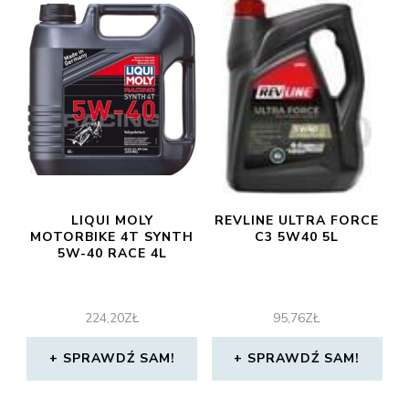
LIQUI MOLY
REVLINE ULTRA FORCE
MOTORBIKE 4T SYNTH
C3 5W40 5L
5W-40 RACE 4L
224,20
ZŁ
95,76
ZŁ
SPRAWDŹ SAM!
SPRAWDŹ SAM!