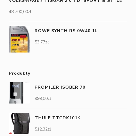
VOLKSWAGEN TIGUAN 2.0 TDI SPORT & STYLE
48 700,00
zł
ROWE SYNTH RS 0W40 1L
53,77
zł
Produkty
PROMILER ISOBER 70
999,00
zł
THULE TTCDK101K
512,32
zł