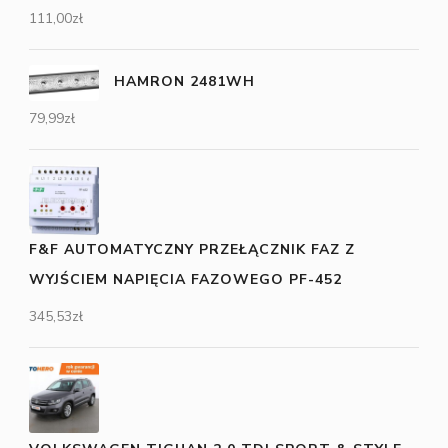
111,00
zł
HAMRON 2481WH
79,99
zł
F&F AUTOMATYCZNY PRZEŁĄCZNIK FAZ Z
WYJŚCIEM NAPIĘCIA FAZOWEGO PF-452
345,53
zł