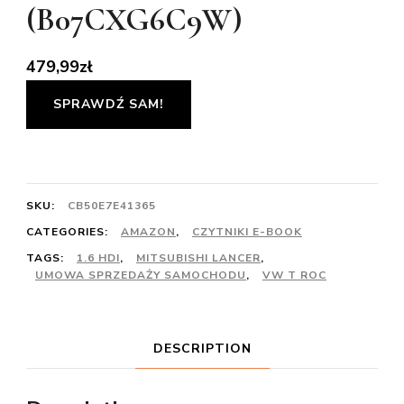
(B07CXG6C9W)
479,99
zł
SPRAWDŹ SAM!
SKU:
CB50E7E41365
CATEGORIES:
AMAZON
,
CZYTNIKI E-BOOK
TAGS:
1.6 HDI
,
MITSUBISHI LANCER
,
UMOWA SPRZEDAŻY SAMOCHODU
,
VW T ROC
DESCRIPTION