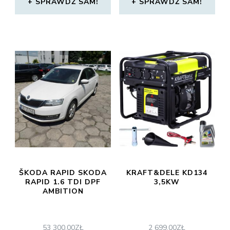
SPRAWDŹ SAM!
SPRAWDŹ SAM!
ŠKODA RAPID SKODA
KRAFT&DELE KD134
RAPID 1.6 TDI DPF
3,5KW
AMBITION
53 300,00
ZŁ
2 699,00
ZŁ