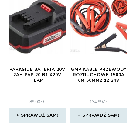
PARKSIDE BATERIA 20V
GMP KABLE PRZEWODY
2AH PAP 20 B1 X20V
ROZRUCHOWE 1500A
TEAM
6M 50MM2 12 24V
89,00
ZŁ
134,99
ZŁ
SPRAWDŹ SAM!
SPRAWDŹ SAM!