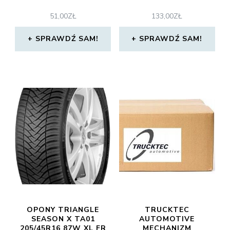
51,00
ZŁ
133,00
ZŁ
SPRAWDŹ SAM!
SPRAWDŹ SAM!
OPONY TRIANGLE
TRUCKTEC
SEASON X TA01
AUTOMOTIVE
205/45R16 87W XL FR
MECHANIZM