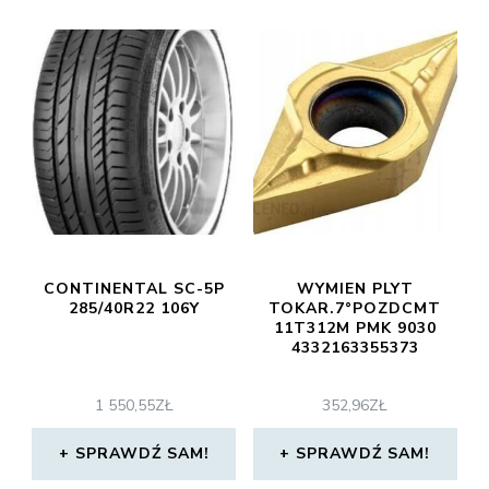
CONTINENTAL SC-5P
WYMIEN PLYT
285/40R22 106Y
TOKAR.7°POZDCMT
11T312M PMK 9030
4332163355373
1 550,55
ZŁ
352,96
ZŁ
SPRAWDŹ SAM!
SPRAWDŹ SAM!