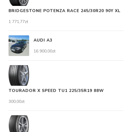
BRIDGESTONE POTENZA RACE 245/30R20 90Y XL
1 771,77
zł
AUDI A3
16 900,00
zł
TOURADOR X SPEED TU1 225/35R19 88W
300,00
zł