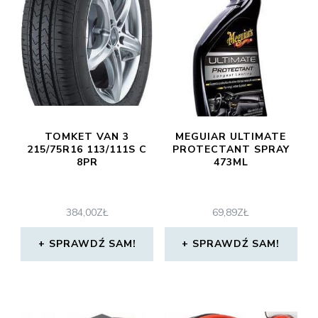
TOMKET VAN 3
MEGUIAR ULTIMATE
215/75R16 113/111S C
PROTECTANT SPRAY
8PR
473ML
384,00
ZŁ
69,89
ZŁ
SPRAWDŹ SAM!
SPRAWDŹ SAM!