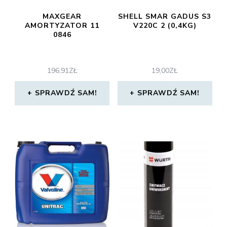
MAXGEAR
SHELL SMAR GADUS S3
AMORTYZATOR 11
V220C 2 (0,4KG)
0846
196,91
ZŁ
19,00
ZŁ
SPRAWDŹ SAM!
SPRAWDŹ SAM!