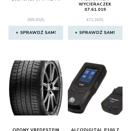
WYCIERACZEK
07.61.019
269,30
ZŁ
471,24
ZŁ
SPRAWDŹ SAM!
SPRAWDŹ SAM!
OPONY VREDESTEIN
ALCODIGITAL P100 Z