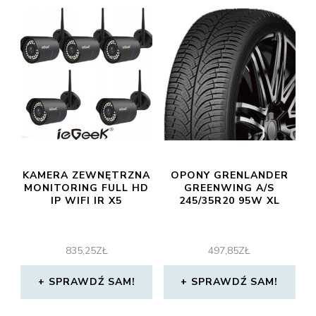
KAMERA ZEWNĘTRZNA
OPONY GRENLANDER
MONITORING FULL HD
GREENWING A/S
IP WIFI IR X5
245/35R20 95W XL
835,25
ZŁ
497,85
ZŁ
SPRAWDŹ SAM!
SPRAWDŹ SAM!