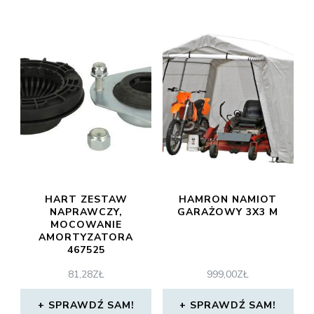
HART ZESTAW
HAMRON NAMIOT
NAPRAWCZY,
GARAŻOWY 3X3 M
MOCOWANIE
AMORTYZATORA
467525
81,28
ZŁ
999,00
ZŁ
SPRAWDŹ SAM!
SPRAWDŹ SAM!