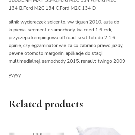
3505,CNH MAT 3540,Ford M2C 134 A,Ford M2C
134 B,Ford M2C 134 C,Ford M2C 134 D
silnik wycieraczek seicento, vw tiguan 2010, auta do
kupienia, segment c samochody, kia ceed 1 6 crdi,
przyczepa kempingowa off road, seat toledo 2 1.6
opinie, czy egzaminator wie za co zabrano prawo jazdy,
pewne otomoto margonin, aplikacje do stacji
multimedialnej, samochody 2015, renault twingo 2009
yyyyy
Related products