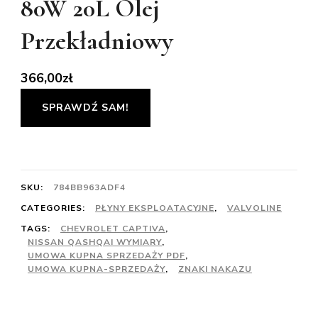
80W 20L Olej
Przekładniowy
366,00
zł
SPRAWDŹ SAM!
SKU:
784BB963ADF4
CATEGORIES:
PŁYNY EKSPLOATACYJNE
,
VALVOLINE
TAGS:
CHEVROLET CAPTIVA
,
NISSAN QASHQAI WYMIARY
,
UMOWA KUPNA SPRZEDAŻY PDF
,
UMOWA KUPNA-SPRZEDAŻY
,
ZNAKI NAKAZU