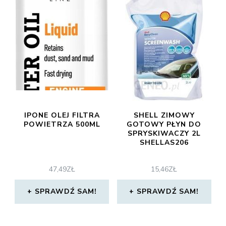
IPONE OLEJ FILTRA
SHELL ZIMOWY
POWIETRZA 500ML
GOTOWY PŁYN DO
SPRYSKIWACZY 2L
SHELLAS206
47,49
ZŁ
15,46
ZŁ
SPRAWDŹ SAM!
SPRAWDŹ SAM!