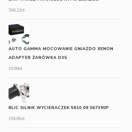
306,22
zł
AUTO GAMMA MOCOWANIE GNIAZDO XENON
ADAPTER ŻARÓWKA D3S
10,99
zł
BLIC SILNIK WYCIERACZEK 5810 09 067390P
155,85
zł