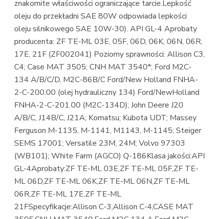
znakomite właściwości ograniczające tarcie.Lepkość
oleju do przekładni SAE 80W odpowiada lepkości
oleju silnikowego SAE 10W-30). API GL-4 Aprobaty
producenta: ZF TE-ML 03E, 05F, 06D, 06K, 06N, 06R,
17E, 21F (ZF002041) Poziomy sprawności: Allison C3,
C4; Case MAT 3505; CNH MAT 3540*; Ford M2C-
134 A/B/C/D, M2C-86B/C Ford/New Holland FNHA-
2-C-200.00 (olej hydrauliczny 134) Ford/NewHolland
FNHA-2-C-201.00 (M2C-134D); John Deere J20
A/B/C, J14B/C, J21A; Komatsu; Kubota UDT; Massey
Ferguson M-1135, M-1141, M1143, M-1145; Steiger
SEMS 17001; Versatile 23M, 24M; Volvo 97303
(WB101); White Farm (AGCO) Q-186Klasa jakości:API
GL-4Aprobaty:ZF TE-ML 03E,ZF TE-ML 05F,ZF TE-
ML 06D,ZF TE-ML 06K,ZF TE-ML 06N,ZF TE-ML
06R,ZF TE-ML 17E,ZF TE-ML
21FSpecyfikacje:Allison C-3,Allison C-4,CASE MAT