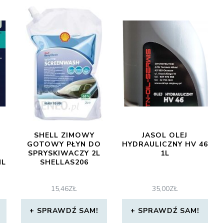
SHELL ZIMOWY
JASOL OLEJ
GOTOWY PŁYN DO
HYDRAULICZNY HV 46
SPRYSKIWACZY 2L
1L
ML
SHELLAS206
15,46
ZŁ
35,00
ZŁ
SPRAWDŹ SAM!
SPRAWDŹ SAM!