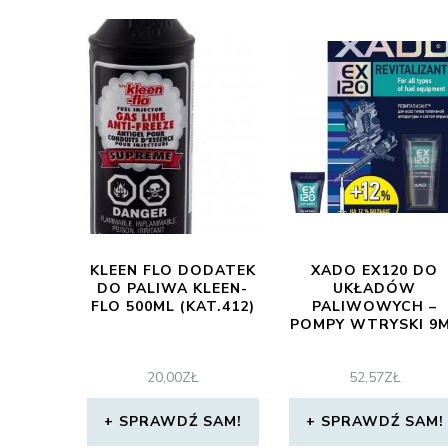
KLEEN FLO DODATEK
XADO EX120 DO
DO PALIWA KLEEN-
UKŁADÓW
FLO 500ML (KAT.412)
PALIWOWYCH –
POMPY WTRYSKI 9
20,00
ZŁ
52,57
ZŁ
SPRAWDŹ SAM!
SPRAWDŹ SAM!