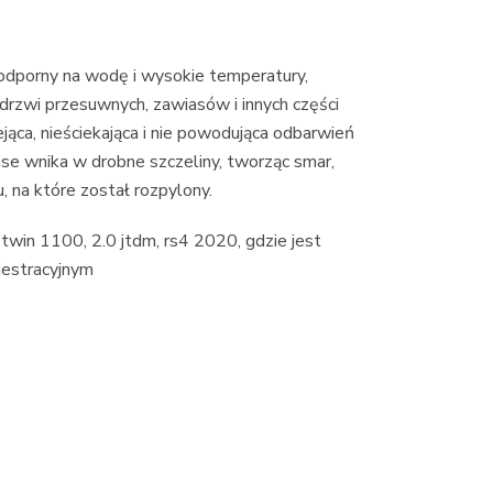
 odporny na wodę i wysokie temperatury,
drzwi przesuwnych, zawiasów i innych części
ąca, nieściekająca i nie powodująca odbarwień
se wnika w drobne szczeliny, tworząc smar,
, na które został rozpylony.
a twin 1100, 2.0 jtdm, rs4 2020, gdzie jest
jestracyjnym