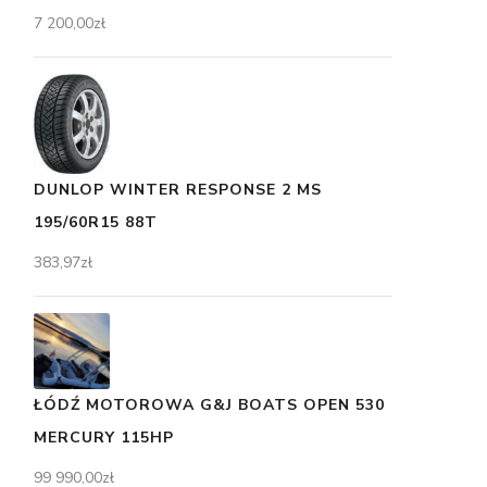
7 200,00
zł
DUNLOP WINTER RESPONSE 2 MS
195/60R15 88T
383,97
zł
ŁÓDŹ MOTOROWA G&J BOATS OPEN 530
MERCURY 115HP
99 990,00
zł