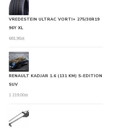
VREDESTEIN ULTRAC VORTI+ 275/30R19
96Y XL
681,90
zł
RENAULT KADJAR 1.6 (131 KM) S-EDITION
SUV
1 219,00
zł