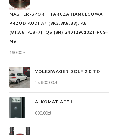
MASTER-SPORT TARCZA HAMULCOWA
PRZÓD AUDI A4 (8K2,8K5,B8), A5
(8T3,8TA,8F7), Q5 (8R) 24012901021-PCS-
MS
190,00
zł
VOLKSWAGEN GOLF 2.0 TDI
15 900,00
zł
ALKOMAT ACE II
609,00
zł