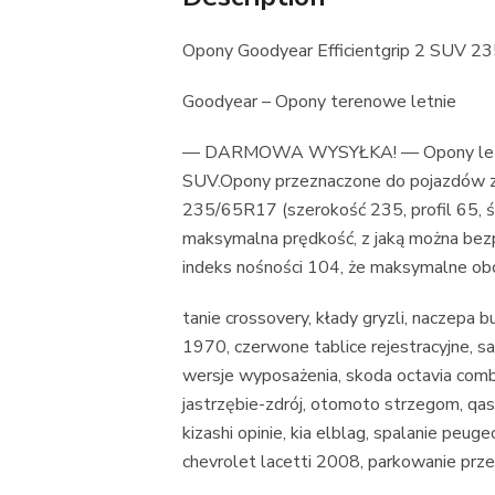
Opony Goodyear Efficientgrip 2 SUV 
Goodyear – Opony terenowe letnie
— DARMOWA WYSYŁKA! — Opony letnie
SUV.Opony przeznaczone do pojazdów z 
235/65R17 (szerokość 235, profil 65, śr
maksymalna prędkość, z jaką można bezpi
indeks nośności 104, że maksymalne obc
tanie crossovery, kłady gryzli, naczepa b
1970, czerwone tablice rejestracyjne, 
wersje wyposażenia, skoda octavia comb
jastrzębie-zdrój, otomoto strzegom, qa
kizashi opinie, kia elblag, spalanie peug
chevrolet lacetti 2008, parkowanie pr