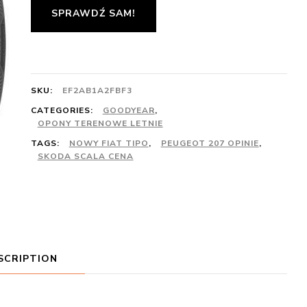
SPRAWDŹ SAM!
SKU:
EF2AB1A2FBF3
CATEGORIES:
GOODYEAR
,
OPONY TERENOWE LETNIE
TAGS:
NOWY FIAT TIPO
,
PEUGEOT 207 OPINIE
,
SKODA SCALA CENA
SCRIPTION