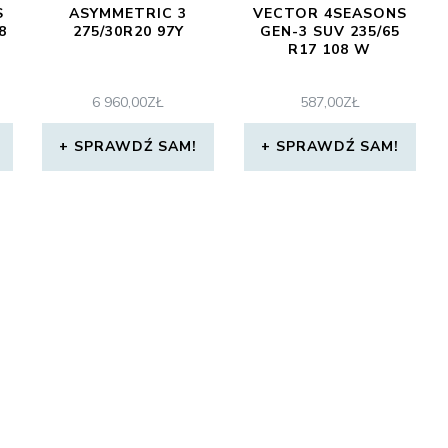
S
ASYMMETRIC 3
VECTOR 4SEASONS
8
275/30R20 97Y
GEN-3 SUV 235/65
R17 108 W
6 960,00
ZŁ
587,00
ZŁ
SPRAWDŹ SAM!
SPRAWDŹ SAM!