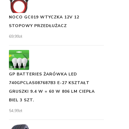
NOCO GC019 WTYCZKA 12V 12
STOPOWY PRZEDŁUŻACZ
69,99
zł
GP BATTERIES ŻARÓWKA LED
740GPCLAS087687B3 E-27 KSZTAŁT
GRUSZKI 9.4 W = 60 W 806 LM CIEPŁA
BIEL 3 SZT.
54,99
zł