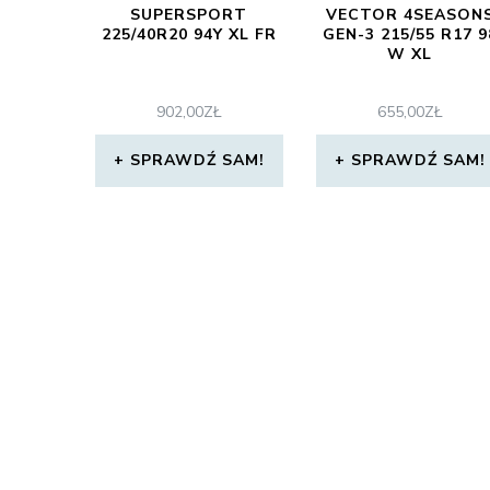
SUPERSPORT
VECTOR 4SEASON
225/40R20 94Y XL FR
GEN-3 215/55 R17 9
W XL
902,00
ZŁ
655,00
ZŁ
SPRAWDŹ SAM!
SPRAWDŹ SAM!