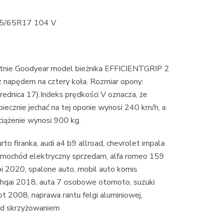
235/65R17 104 V
 Goodyear model bieżnika EFFICIENTGRIP 2
napędem na cztery koła. Rozmiar opony:
ednica 17).Indeks prędkości V oznacza, że
ecznie jechać na tej oponie wynosi 240 km/h, a
iążenie wynosi 900 kg.
urto firanka, audi a4 b9 allroad, chevrolet impala
samochód elektryczny sprzedam, alfa romeo 159
i 2020, spalone auto, mobil auto komis
shqai 2018, auta 7 osobowe otomoto, suzuki
eot 2008, naprawa rantu felgi aluminiowej,
zed skrzyżowaniem