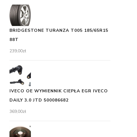
BRIDGESTONE TURANZA T005 185/65R15
88T
239,00
zł
IVECO OE WYMIENNIK CIEPŁA EGR IVECO
DAILY 3.0 JTD 500086682
369,00
zł