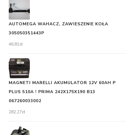
AUTOMEGA WAHACZ, ZAWIESZENIE KOŁA
305050351443P
46,81
zł
MAGNETI MARELLI AKUMULATOR 12V 60AH P
PLUS 510A ! PRIMA 242X175X190 B13
067260033002
282,27
zł