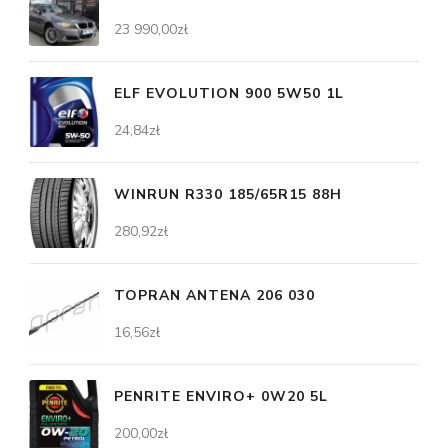
23 990,00
zł
ELF EVOLUTION 900 5W50 1L
24,84
zł
WINRUN R330 185/65R15 88H
280,92
zł
TOPRAN ANTENA 206 030
16,56
zł
PENRITE ENVIRO+ 0W20 5L
200,00
zł