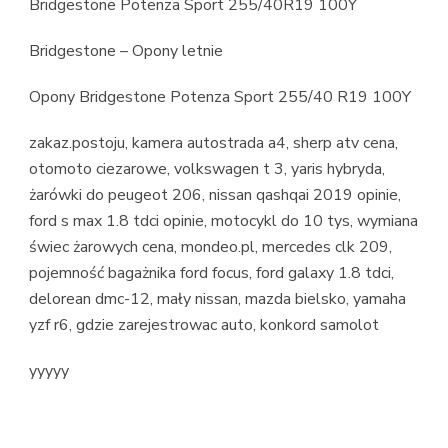
Bridgestone Potenza Sport 255/40R19 100Y
Bridgestone – Opony letnie
Opony Bridgestone Potenza Sport 255/40 R19 100Y
zakaz.postoju, kamera autostrada a4, sherp atv cena,
otomoto ciezarowe, volkswagen t 3, yaris hybryda,
żarówki do peugeot 206, nissan qashqai 2019 opinie,
ford s max 1.8 tdci opinie, motocykl do 10 tys, wymiana
świec żarowych cena, mondeo.pl, mercedes clk 209,
pojemność bagażnika ford focus, ford galaxy 1.8 tdci,
delorean dmc-12, mały nissan, mazda bielsko, yamaha
yzf r6, gdzie zarejestrowac auto, konkord samolot
yyyyy