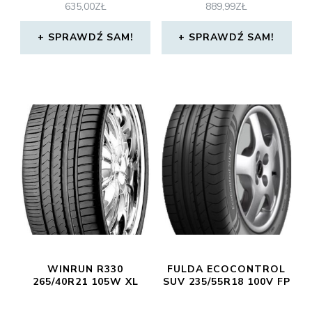
635,00
ZŁ
889,99
ZŁ
SPRAWDŹ SAM!
SPRAWDŹ SAM!
WINRUN R330
FULDA ECOCONTROL
265/40R21 105W XL
SUV 235/55R18 100V FP