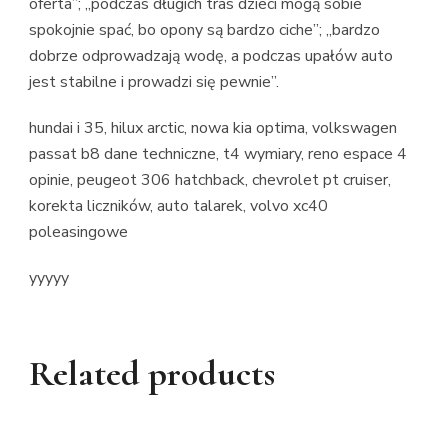
oferta”; „podczas długich tras dzieci mogą sobie
spokojnie spać, bo opony są bardzo ciche”; „bardzo
dobrze odprowadzają wodę, a podczas upałów auto
jest stabilne i prowadzi się pewnie”.
hundai i 35, hilux arctic, nowa kia optima, volkswagen
passat b8 dane techniczne, t4 wymiary, reno espace 4
opinie, peugeot 306 hatchback, chevrolet pt cruiser,
korekta liczników, auto talarek, volvo xc40
poleasingowe
yyyyy
Related products