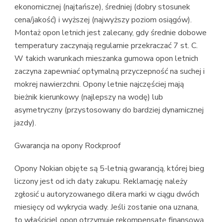
ekonomicznej (najtańsze), średniej (dobry stosunek
cena/jakość) i wyższej (najwyższy poziom osiągów).
Montaż opon letnich jest zalecany, gdy średnie dobowe
temperatury zaczynają regularnie przekraczać 7 st. C.
W takich warunkach mieszanka gumowa opon letnich
zaczyna zapewniać optymalną przyczepność na suchej i
mokrej nawierzchni. Opony letnie najczęściej mają
bieżnik kierunkowy (najlepszy na wodę) lub
asymetryczny (przystosowany do bardziej dynamicznej
jazdy).
Gwarancja na opony Rockproof
Opony Nokian objęte są 5-letnią gwarancją, której bieg
liczony jest od ich daty zakupu. Reklamację należy
zgłosić u autoryzowanego dilera marki w ciągu dwóch
miesięcy od wykrycia wady. Jeśli zostanie ona uznana,
to właściciel opon otrzymuje rekompensatę finansową