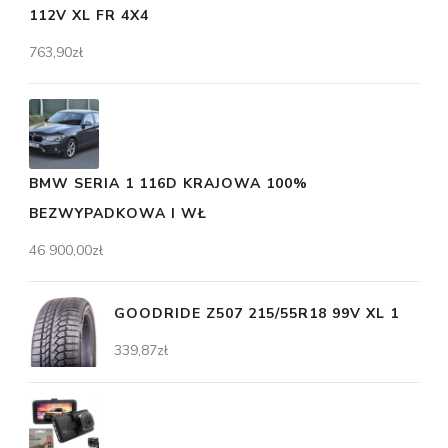
112V XL FR 4X4
763,90
zł
BMW SERIA 1 116D KRAJOWA 100%
BEZWYPADKOWA I WŁ
46 900,00
zł
GOODRIDE Z507 215/55R18 99V XL 1
339,87
zł