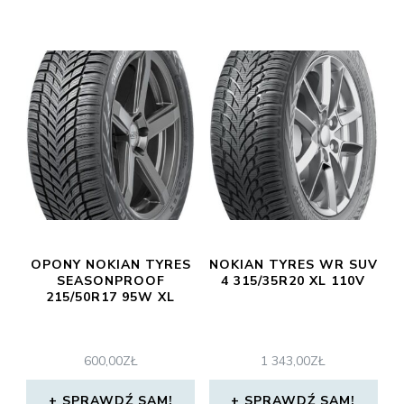
OPONY NOKIAN TYRES
NOKIAN TYRES WR SUV
SEASONPROOF
4 315/35R20 XL 110V
215/50R17 95W XL
600,00
ZŁ
1 343,00
ZŁ
SPRAWDŹ SAM!
SPRAWDŹ SAM!