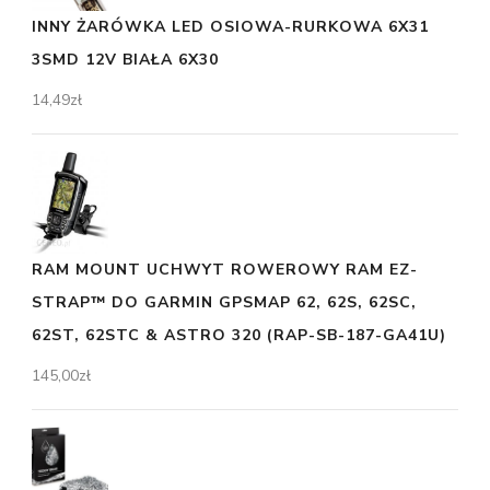
INNY ŻARÓWKA LED OSIOWA-RURKOWA 6X31
3SMD 12V BIAŁA 6X30
14,49
zł
RAM MOUNT UCHWYT ROWEROWY RAM EZ-
STRAP™ DO GARMIN GPSMAP 62, 62S, 62SC,
62ST, 62STC & ASTRO 320 (RAP-SB-187-GA41U)
145,00
zł