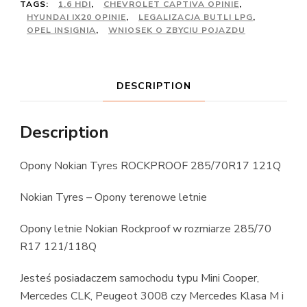
TAGS:
1.6 HDI
,
CHEVROLET CAPTIVA OPINIE
,
HYUNDAI IX20 OPINIE
,
LEGALIZACJA BUTLI LPG
,
OPEL INSIGNIA
,
WNIOSEK O ZBYCIU POJAZDU
DESCRIPTION
Description
Opony Nokian Tyres ROCKPROOF 285/70R17 121Q
Nokian Tyres – Opony terenowe letnie
Opony letnie Nokian Rockproof w rozmiarze 285/70
R17 121/118Q
Jesteś posiadaczem samochodu typu Mini Cooper,
Mercedes CLK, Peugeot 3008 czy Mercedes Klasa M i