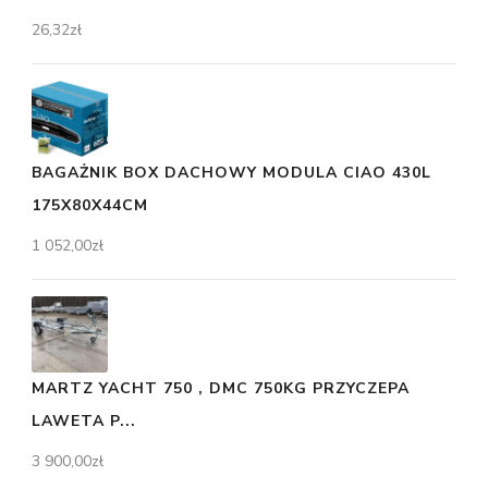
26,32
zł
BAGAŻNIK BOX DACHOWY MODULA CIAO 430L
175X80X44CM
1 052,00
zł
MARTZ YACHT 750 , DMC 750KG PRZYCZEPA
LAWETA P...
3 900,00
zł