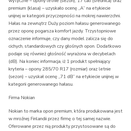
wytyczne – opony letnie (sezon), 17 cali (średnica) oraz
premium (klasa) – uzyskało ocenę „A” na etykiecie
unijnej w kategorii przyczepności na mokrej nawierzchni.
Hałas na zewnątrz Duży poziom hałasu generowanego
przez oponę pogarsza komfort jazdy. Trzystopniowe
oznaczenie informuje, czy dany model zalicza się do
cichych, standardowych czy głośnych opon. Dodatkowo
podaje się również głośność wyrażona w decybelach
(dB). Na koniec informacja, iż 1 produkt spełniający
kryteria – opony 285/70 R17 (rozmiar) oraz letnie
(sezon) – uzyskał ocenę „71 dB” na etykiecie unijnej w
kategorii generowanego hałasu.
Firma Nokian
Nokian to marka opon premium, która produkowana jest
w mroźnej Finlandii przez firmę o tej samej nazwie.
Oferowane przez nią produkty przystosowane są do