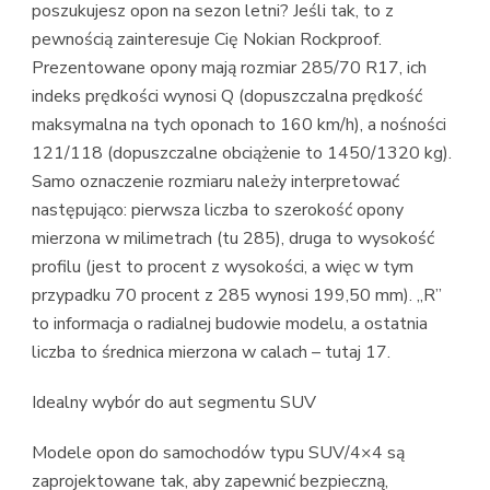
poszukujesz opon na sezon letni? Jeśli tak, to z
pewnością zainteresuje Cię Nokian Rockproof.
Prezentowane opony mają rozmiar 285/70 R17, ich
indeks prędkości wynosi Q (dopuszczalna prędkość
maksymalna na tych oponach to 160 km/h), a nośności
121/118 (dopuszczalne obciążenie to 1450/1320 kg).
Samo oznaczenie rozmiaru należy interpretować
następująco: pierwsza liczba to szerokość opony
mierzona w milimetrach (tu 285), druga to wysokość
profilu (jest to procent z wysokości, a więc w tym
przypadku 70 procent z 285 wynosi 199,50 mm). „R”
to informacja o radialnej budowie modelu, a ostatnia
liczba to średnica mierzona w calach – tutaj 17.
Idealny wybór do aut segmentu SUV
Modele opon do samochodów typu SUV/4×4 są
zaprojektowane tak, aby zapewnić bezpieczną,