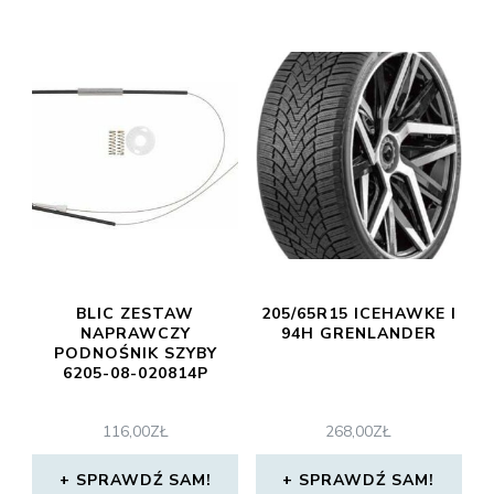
BLIC ZESTAW
205/65R15 ICEHAWKE I
NAPRAWCZY
94H GRENLANDER
PODNOŚNIK SZYBY
6205-08-020814P
116,00
ZŁ
268,00
ZŁ
SPRAWDŹ SAM!
SPRAWDŹ SAM!