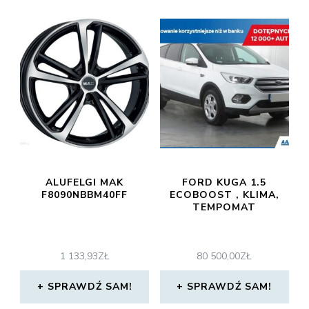
ALUFELGI MAK
FORD KUGA 1.5
F8090NBBM40FF
ECOBOOST , KLIMA,
TEMPOMAT
1 133,93
ZŁ
80 500,00
ZŁ
SPRAWDŹ SAM!
SPRAWDŹ SAM!