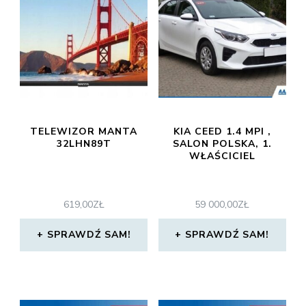
TELEWIZOR MANTA
KIA CEED 1.4 MPI ,
32LHN89T
SALON POLSKA, 1.
WŁAŚCICIEL
619,00
ZŁ
59 000,00
ZŁ
SPRAWDŹ SAM!
SPRAWDŹ SAM!