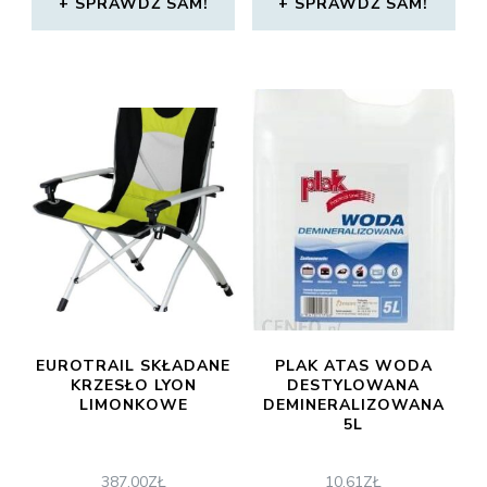
SPRAWDŹ SAM!
SPRAWDŹ SAM!
EUROTRAIL SKŁADANE
PLAK ATAS WODA
KRZESŁO LYON
DESTYLOWANA
LIMONKOWE
DEMINERALIZOWANA
5L
387,00
ZŁ
10,61
ZŁ