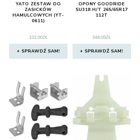
YATO ZESTAW DO
OPONY GOODRIDE
ZASICKÓW
SU318 H/T 265/65R17
HAMULCOWYCH (YT-
112T
0611)
102,00
ZŁ
348,09
ZŁ
SPRAWDŹ SAM!
SPRAWDŹ SAM!