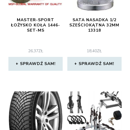
MASTER-SPORT
SATA NASADKA 1/2
ŁOŻYSKO KOŁA 1446-
SZEŚCIOKĄTNA 32MM
SET-MS
13318
26,37
ZŁ
18,40
ZŁ
SPRAWDŹ SAM!
SPRAWDŹ SAM!