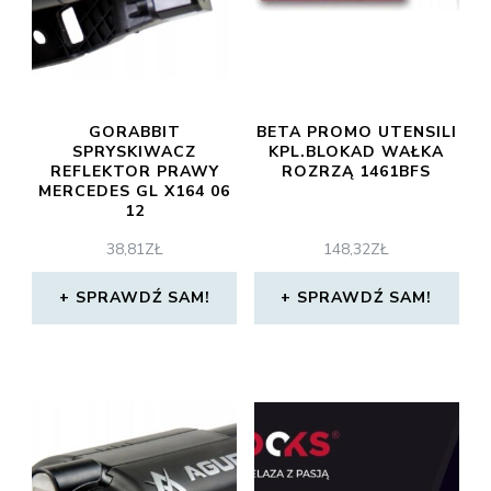
GORABBIT
BETA PROMO UTENSILI
SPRYSKIWACZ
KPL.BLOKAD WAŁKA
REFLEKTOR PRAWY
ROZRZĄ 1461BFS
MERCEDES GL X164 06
12
38,81
ZŁ
148,32
ZŁ
SPRAWDŹ SAM!
SPRAWDŹ SAM!