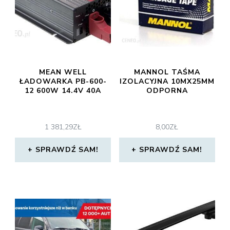
MEAN WELL
MANNOL TAŚMA
ŁADOWARKA PB-600-
IZOLACYJNA 10MX25MM
12 600W 14.4V 40A
ODPORNA
1 381,29
ZŁ
8,00
ZŁ
SPRAWDŹ SAM!
SPRAWDŹ SAM!