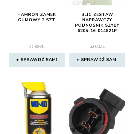
HAMRON ZAMEK
BLIC ZESTAW
GUMOWY 2 SZT
NAPRAWCZY
PODNOŚNIK SZYBY
6205-16-014821P
21,99
ZŁ
52,00
ZŁ
SPRAWDŹ SAM!
SPRAWDŹ SAM!