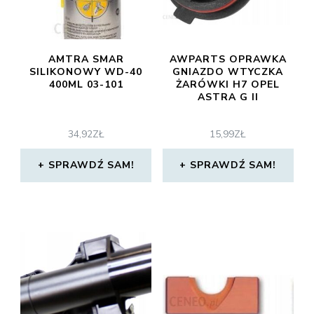
AMTRA SMAR
AWPARTS OPRAWKA
SILIKONOWY WD-40
GNIAZDO WTYCZKA
400ML 03-101
ŻARÓWKI H7 OPEL
ASTRA G II
34,92
ZŁ
15,99
ZŁ
SPRAWDŹ SAM!
SPRAWDŹ SAM!