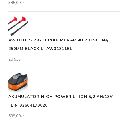
385,00
zł
AWTOOLS PRZECINAK MURARSKI Z OSŁONĄ
250MM BLACK LI AW31811BL
28,51
zł
AKUMULATOR HIGH POWER LI-ION 5,2 AH/18V
FEIN 92604179020
599,00
zł