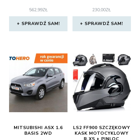
562,99
ZŁ
230,00
ZŁ
SPRAWDŹ SAM!
SPRAWDŹ SAM!
MITSUBISHI ASX 1.6
LS2 FF900 SZCZĘKOWY
BASIS 2WD
KASK MOTOCYKLOWY
R.XS + PINLOC