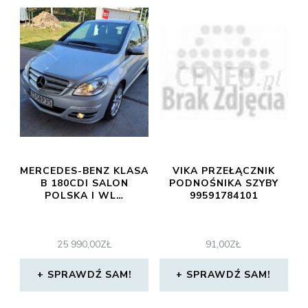
MERCEDES-BENZ KLASA
VIKA PRZEŁĄCZNIK
B 180CDI SALON
PODNOŚNIKA SZYBY
POLSKA I WL…
99591784101
25 990,00
ZŁ
91,00
ZŁ
SPRAWDŹ SAM!
SPRAWDŹ SAM!