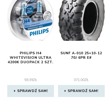
PHILIPS H4
SUNF A-010 25×10-12
WHITEVISION ULTRA
70J 6PR E#
4200K DUOPACK 2 SZT.
59,39
ZŁ
371,00
ZŁ
SPRAWDŹ SAM!
SPRAWDŹ SAM!