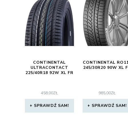
CONTINENTAL
CONTINENTAL RO1
ULTRACONTACT
245/30R20 90W XL 
225/40R18 92W XL FR
458,00
ZŁ
985,00
ZŁ
SPRAWDŹ SAM!
SPRAWDŹ SAM!