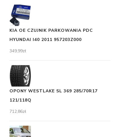
KIA OE CZUJNIK PARKOWANIA PDC
HYUNDAI I40 2011 957203Z000
349,99
zł
OPONY WESTLAKE SL 369 285/70R17
121/118Q
712,86
zł