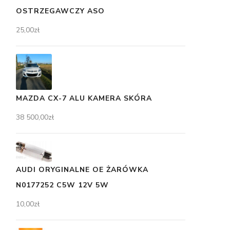
OSTRZEGAWCZY ASO
25,00
zł
MAZDA CX-7 ALU KAMERA SKÓRA
38 500,00
zł
AUDI ORYGINALNE OE ŻARÓWKA
N0177252 C5W 12V 5W
10,00
zł