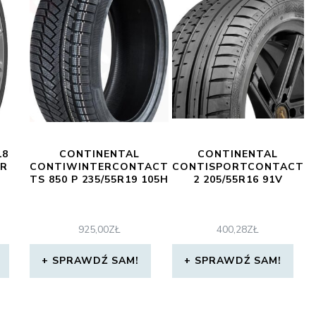
18
CONTINENTAL
CONTINENTAL
FR
CONTIWINTERCONTACT
CONTISPORTCONTACT
TS 850 P 235/55R19 105H
2 205/55R16 91V
925,00
ZŁ
400,28
ZŁ
SPRAWDŹ SAM!
SPRAWDŹ SAM!