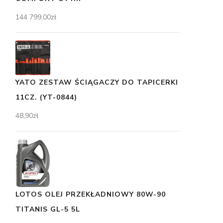
144 799,00
zł
YATO ZESTAW ŚCIĄGACZY DO TAPICERKI
11CZ. (YT-0844)
48,90
zł
LOTOS OLEJ PRZEKŁADNIOWY 80W-90
TITANIS GL-5 5L