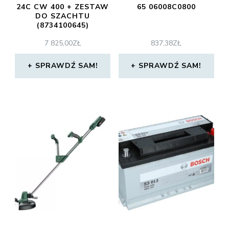
24C CW 400 + ZESTAW
65 06008C0800
DO SZACHTU
(8734100645)
7 825,00
ZŁ
837,38
ZŁ
SPRAWDŹ SAM!
SPRAWDŹ SAM!