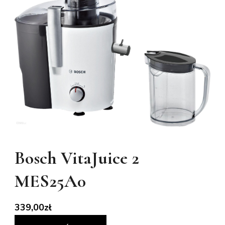
Bosch VitaJuice 2
MES25A0
339,00
zł