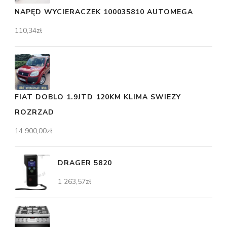
NAPĘD WYCIERACZEK 100035810 AUTOMEGA
110,34
zł
FIAT DOBLO 1.9JTD 120KM KLIMA SWIEZY
ROZRZAD
14 900,00
zł
DRAGER 5820
1 263,57
zł