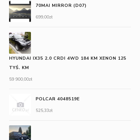
70MAI MIRROR (D07)
699,00
zł
HYUNDAI IX35 2.0 CRDI 4WD 184 KM XENON 125
TYŚ. KM
59 900,00
zł
POLCAR 4048519E
525,33
zł