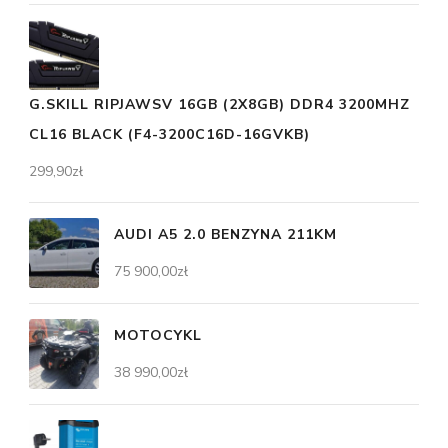
G.SKILL RIPJAWSV 16GB (2X8GB) DDR4 3200MHZ
CL16 BLACK (F4-3200C16D-16GVKB)
299,90
zł
AUDI A5 2.0 BENZYNA 211KM
75 900,00
zł
MOTOCYKL
38 990,00
zł