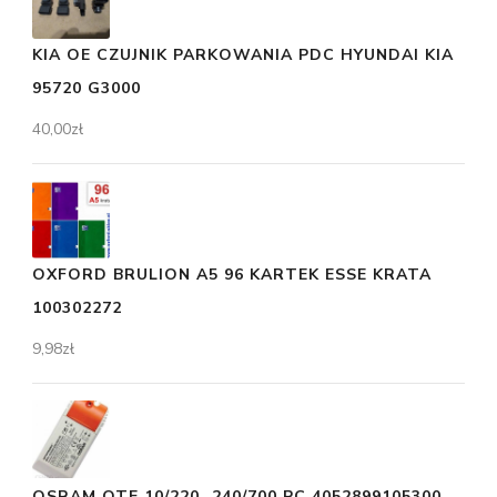
KIA OE CZUJNIK PARKOWANIA PDC HYUNDAI KIA
95720 G3000
40,00
zł
OXFORD BRULION A5 96 KARTEK ESSE KRATA
100302272
9,98
zł
OSRAM OTE 10/220…240/700 PC 4052899105300