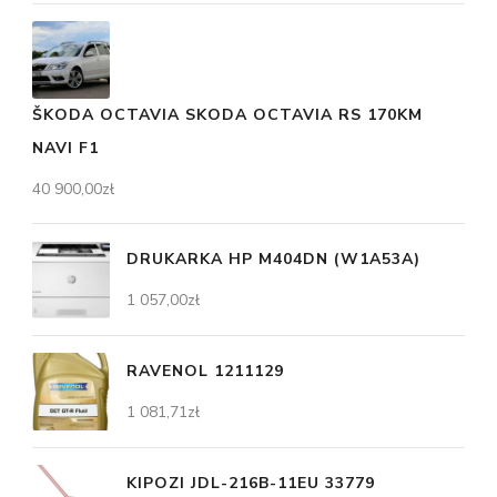
ŠKODA OCTAVIA SKODA OCTAVIA RS 170KM
NAVI F1
40 900,00
zł
DRUKARKA HP M404DN (W1A53A)
1 057,00
zł
RAVENOL 1211129
1 081,71
zł
KIPOZI JDL-216B-11EU 33779