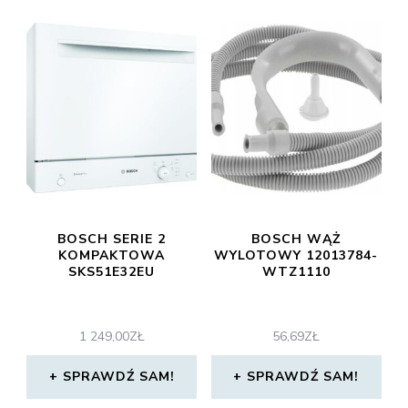
BOSCH SERIE 2
BOSCH WĄŻ
KOMPAKTOWA
WYLOTOWY 12013784-
SKS51E32EU
WTZ1110
1 249,00
ZŁ
56,69
ZŁ
SPRAWDŹ SAM!
SPRAWDŹ SAM!