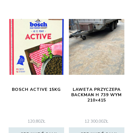
BOSCH ACTIVE 15KG
LAWETA PRZYCZEPA
BACKMAN H 739 WYM
210×415
120,80
ZŁ
12 300,00
ZŁ