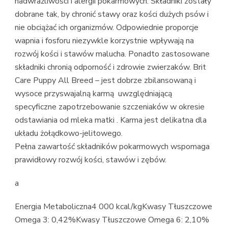
nadwrażliwości i alergii pokarmowych. Składniki zostały
dobrane tak, by chronić stawy oraz kości dużych psów i
nie obciążać ich organizmów. Odpowiednie proporcje
wapnia i fosforu niezywkle korzystnie wpływają na
rozwój kości i stawów malucha. Ponadto zastosowane
składniki chronią odporność i zdrowie zwierzaków. Brit
Care Puppy All Breed – jest dobrze zbilansowaną i
wysoce przyswajalną karmą uwzględniającą
specyficzne zapotrzebowanie szczeniaków w okresie
odstawiania od mleka matki . Karma jest delikatna dla
układu żołądkowo-jelitowego.
Pełna zawartość składników pokarmowych wspomaga
prawidłowy rozwój kości, stawów i zębów.
a
Energia Metaboliczna4 000 kcal/kgKwasy Tłuszczowe
Omega 3: 0,42%Kwasy Tłuszczowe Omega 6: 2,10%