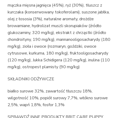
mączka mięsna jagnięca (45%), ryż (30%), tłuszcz z
kurczaka (konserwowany tokoferolami), suszone jabłka,
olej z łososia (3%), naturalne aromaty, drożdże
browarniane, hydrolizat muszli skorupiaków (źródło
glukozaminy, 320 mg/kg), ekstrakt z chrząstki (źródło
chondroityny, 190 mg/kg), mannanooligosacharydy (180
mg/kg), zioła i owoce (rozmaryn, goździki, owoce
cytrusowe, kurkuma, 180 mg/kg), fruktooligosacharydy
(120 mg/kg), Jukka Schidigera (120 mg/kg), inulina (110
mg/kg), ostropest plamisty (90 mg/kg)
SKŁADNIKI ODŻYWCZE
białko surowe 32%, zawartość tłuszczu 18%,
wilgotność 10%, popiół surowy 7,7%, włókno surowe
2,5%, wapń 1,8%, fosfor 1,3%
SPRAWDŹ INNE PRODUKTY BRIT CARE PUPPY