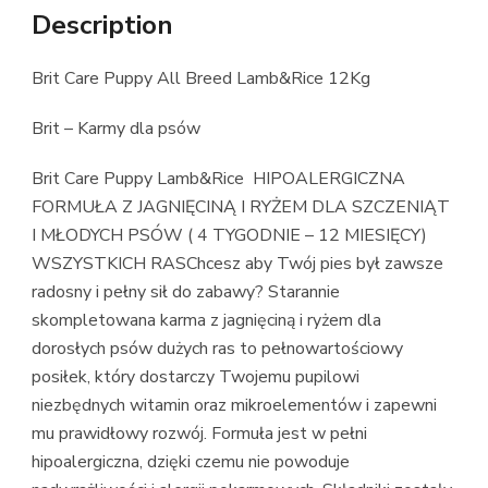
Description
Brit Care Puppy All Breed Lamb&Rice 12Kg
Brit – Karmy dla psów
Brit Care Puppy Lamb&Rice HIPOALERGICZNA
FORMUŁA Z JAGNIĘCINĄ I RYŻEM DLA SZCZENIĄT
I MŁODYCH PSÓW ( 4 TYGODNIE – 12 MIESIĘCY)
WSZYSTKICH RASChcesz aby Twój pies był zawsze
radosny i pełny sił do zabawy? Starannie
skompletowana karma z jagnięciną i ryżem dla
dorosłych psów dużych ras to pełnowartościowy
posiłek, który dostarczy Twojemu pupilowi
niezbędnych witamin oraz mikroelementów i zapewni
mu prawidłowy rozwój. Formuła jest w pełni
hipoalergiczna, dzięki czemu nie powoduje