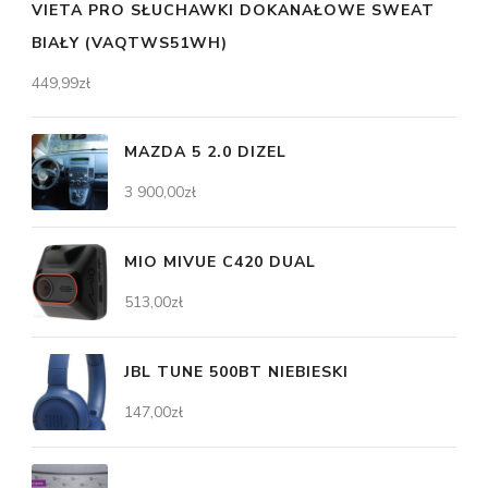
VIETA PRO SŁUCHAWKI DOKANAŁOWE SWEAT
BIAŁY (VAQTWS51WH)
449,99
zł
MAZDA 5 2.0 DIZEL
3 900,00
zł
MIO MIVUE C420 DUAL
513,00
zł
JBL TUNE 500BT NIEBIESKI
147,00
zł