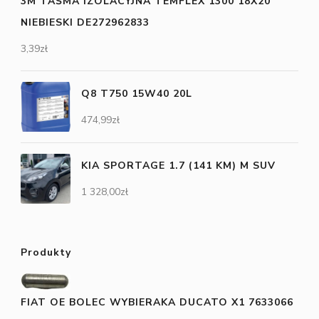
3M TAŚMA IZOLACYJNA TEMFLEX 1300 18X20
NIEBIESKI DE272962833
3,39
zł
Q8 T750 15W40 20L
474,99
zł
KIA SPORTAGE 1.7 (141 KM) M SUV
1 328,00
zł
Produkty
FIAT OE BOLEC WYBIERAKA DUCATO X1 7633066