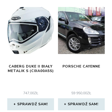
CABERG DUKE II BIAŁY
PORSCHE CAYENNE
METALIK S (C0IA00A5S)
747,00
ZŁ
59 950,00
ZŁ
SPRAWDŹ SAM!
SPRAWDŹ SAM!