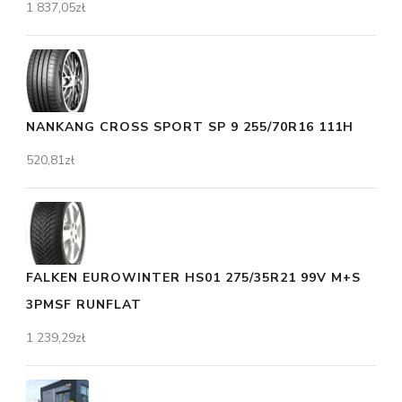
1 837,05
zł
NANKANG CROSS SPORT SP 9 255/70R16 111H
520,81
zł
FALKEN EUROWINTER HS01 275/35R21 99V M+S
3PMSF RUNFLAT
1 239,29
zł