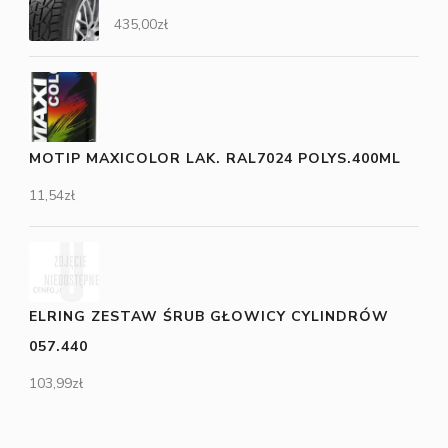
435,00
zł
MOTIP MAXICOLOR LAK. RAL7024 POLYS.400ML
11,54
zł
ELRING ZESTAW ŚRUB GŁOWICY CYLINDRÓW
057.440
103,99
zł