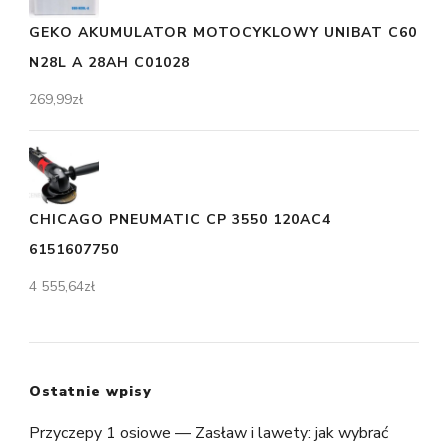
GEKO AKUMULATOR MOTOCYKLOWY UNIBAT C60
N28L A 28AH C01028
269,99
zł
CHICAGO PNEUMATIC CP 3550 120AC4
6151607750
4 555,64
zł
Ostatnie wpisy
Przyczepy 1 osiowe — Zasław i lawety: jak wybrać