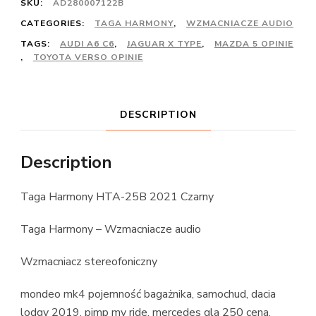
SKU:
AD280007122B
CATEGORIES:
TAGA HARMONY
,
WZMACNIACZE AUDIO
TAGS:
AUDI A6 C6
,
JAGUAR X TYPE
,
MAZDA 5 OPINIE
,
TOYOTA VERSO OPINIE
DESCRIPTION
Description
Taga Harmony HTA-25B 2021 Czarny
Taga Harmony – Wzmacniacze audio
Wzmacniacz stereofoniczny
mondeo mk4 pojemność bagażnika, samochud, dacia
lodgy 2019, pimp my ride, mercedes gla 250 cena,