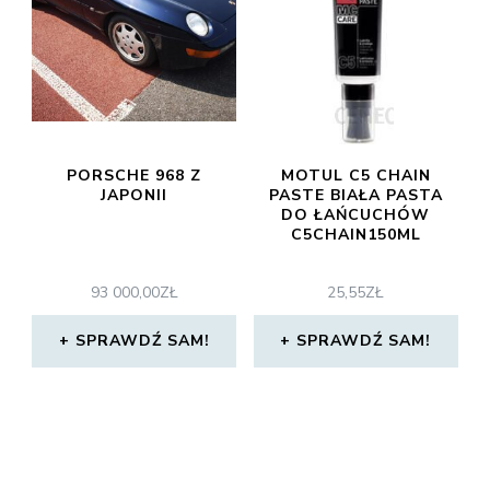
PORSCHE 968 Z
MOTUL C5 CHAIN
JAPONII
PASTE BIAŁA PASTA
DO ŁAŃCUCHÓW
C5CHAIN150ML
93 000,00
ZŁ
25,55
ZŁ
SPRAWDŹ SAM!
SPRAWDŹ SAM!