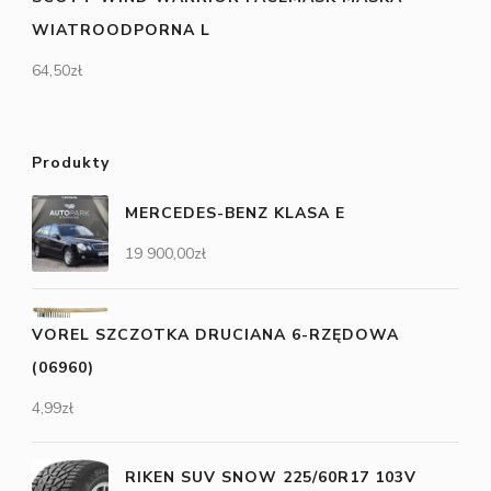
WIATROODPORNA L
64,50
zł
Produkty
MERCEDES-BENZ KLASA E
19 900,00
zł
VOREL SZCZOTKA DRUCIANA 6-RZĘDOWA
(06960)
4,99
zł
RIKEN SUV SNOW 225/60R17 103V