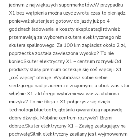
jednym z największych supermarketów.W przypadku
X1 bez wątpienia można użyć zwrotu czas to pieniądz,
ponieważ skuter jest gotowy do jazdy już po 4
godzinach ładowania, a koszty eksploatacji również
przemawiają za wyborem skutera elektrycznego niż
skutera spalinowego. Za 100 km zapłacisz około 2 zł,
poprzeczka została zawieszona wysoko? To nie
koniec.Skuter elektryczny X1 – centrum rozrywkiOd
produkty klasy premium oczekuje się coś więcej i X1
„coś więcej” oferuje. Wyobrażasz sobie siebie
siedzącego nad jeziorem ze znajomymi, a obok was stoi
właśnie X1 z którego wybrzmiewa wasza ulubiona
muzyka? To nie fikcja z X1 połączysz się dzięki
technologii bluetooth, głośniki gwarantują naprawdę
dobry dźwięk. Mobilne centrum rozrywki? Brzmi
dobrze.Skuter elektryczny X1 – Zasięg zasługujący na
pochwałęSilnik elektryczny zasilany jest wyjmowanym