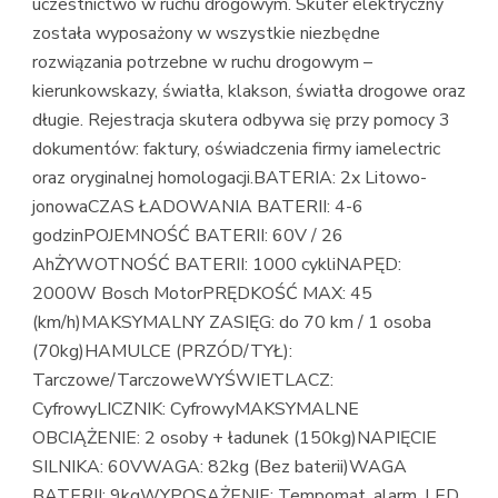
uczestnictwo w ruchu drogowym. Skuter elektryczny
została wyposażony w wszystkie niezbędne
rozwiązania potrzebne w ruchu drogowym –
kierunkowskazy, światła, klakson, światła drogowe oraz
długie. Rejestracja skutera odbywa się przy pomocy 3
dokumentów: faktury, oświadczenia firmy iamelectric
oraz oryginalnej homologacji.BATERIA: 2x Litowo-
jonowaCZAS ŁADOWANIA BATERII: 4-6
godzinPOJEMNOŚĆ BATERII: 60V / 26
AhŻYWOTNOŚĆ BATERII: 1000 cykliNAPĘD:
2000W Bosch MotorPRĘDKOŚĆ MAX: 45
(km/h)MAKSYMALNY ZASIĘG: do 70 km / 1 osoba
(70kg)HAMULCE (PRZÓD/TYŁ):
Tarczowe/TarczoweWYŚWIETLACZ:
CyfrowyLICZNIK: CyfrowyMAKSYMALNE
OBCIĄŻENIE: 2 osoby + ładunek (150kg)NAPIĘCIE
SILNIKA: 60VWAGA: 82kg (Bez baterii)WAGA
BATERII: 9kgWYPOSAŻENIE: Tempomat, alarm, LED,