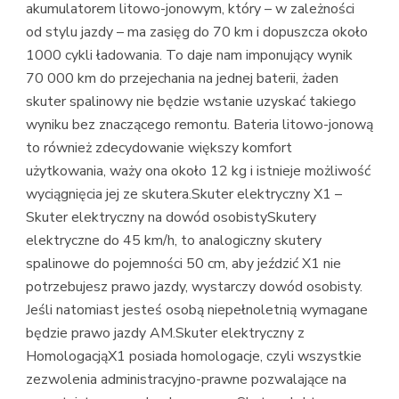
akumulatorem litowo-jonowym, który – w zależności
od stylu jazdy – ma zasięg do 70 km i dopuszcza około
1000 cykli ładowania. To daje nam imponujący wynik
70 000 km do przejechania na jednej baterii, żaden
skuter spalinowy nie będzie wstanie uzyskać takiego
wyniku bez znaczącego remontu. Bateria litowo-jonową
to również zdecydowanie większy komfort
użytkowania, waży ona około 12 kg i istnieje możliwość
wyciągnięcia jej ze skutera.Skuter elektryczny X1 –
Skuter elektryczny na dowód osobistySkutery
elektryczne do 45 km/h, to analogiczny skutery
spalinowe do pojemności 50 cm, aby jeździć X1 nie
potrzebujesz prawo jazdy, wystarczy dowód osobisty.
Jeśli natomiast jesteś osobą niepełnoletnią wymagane
będzie prawo jazdy AM.Skuter elektryczny z
HomologacjąX1 posiada homologacje, czyli wszystkie
zezwolenia administracyjno-prawne pozwalające na