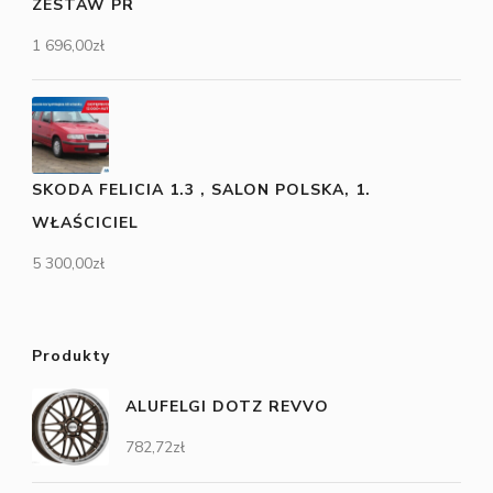
ZESTAW PR
1 696,00
zł
SKODA FELICIA 1.3 , SALON POLSKA, 1.
WŁAŚCICIEL
5 300,00
zł
Produkty
ALUFELGI DOTZ REVVO
782,72
zł