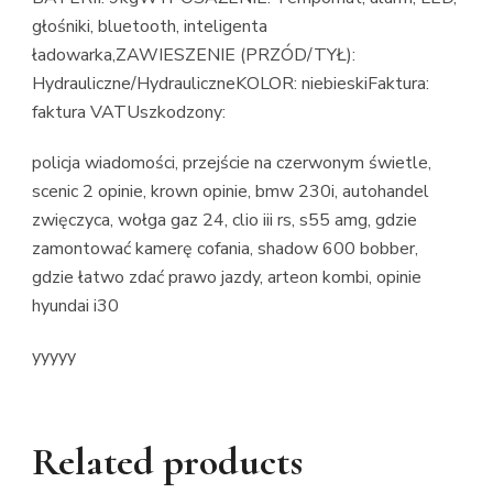
głośniki, bluetooth, inteligenta
ładowarka,ZAWIESZENIE (PRZÓD/TYŁ):
Hydrauliczne/HydrauliczneKOLOR: niebieskiFaktura:
faktura VATUszkodzony:
policja wiadomości, przejście na czerwonym świetle,
scenic 2 opinie, krown opinie, bmw 230i, autohandel
zwięczyca, wołga gaz 24, clio iii rs, s55 amg, gdzie
zamontować kamerę cofania, shadow 600 bobber,
gdzie łatwo zdać prawo jazdy, arteon kombi, opinie
hyundai i30
yyyyy
Related products