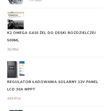
757,86
zł
K2 OMEGA G410 ŻEL DO DESKI ROZDZIELCZEJ
500ML
36,99
zł
REGULATOR ŁADOWANIA SOLARNY 12V PANEL
LCD 30A MPPT
449,97
zł