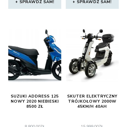
SPRAWDŹ SAM!
SPRAWDŹ SAM!
SUZUKI ADDRESS 125
SKUTER ELEKTRYCZNY
NOWY 2020 NIEBIESKI
TRÓJKOŁOWY 2000W
8500 ZŁ
45KM/H 40AH
8 800,00
ZŁ
15 999,00
ZŁ