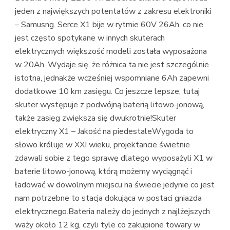
jeden z największych potentatów z zakresu elektroniki
– Samusng. Serce X1 bije w rytmie 60V 26Ah, co nie
jest często spotykane w innych skuterach
elektrycznych większość modeli została wyposażona
w 20Ah. Wydaje się, że różnica ta nie jest szczególnie
istotna, jednakże wcześniej wspomniane 6Ah zapewni
dodatkowe 10 km zasięgu. Co jeszcze lepsze, tutaj
skuter występuje z podwójną baterią litowo-jonową,
także zasięg zwiększa się dwukrotnie!Skuter
elektryczny X1 – Jakość na piedestaleWygoda to
słowo króluje w XXI wieku, projektancie świetnie
zdawali sobie z tego sprawę dlatego wyposażyli X1 w
baterie litowo-jonową, którą możemy wyciągnąć i
ładować w dowolnym miejscu na świecie jedynie co jest
nam potrzebne to stacja dokująca w postaci gniazda
elektrycznego.Bateria należy do jednych z najlżejszych
waży około 12 kg, czyli tyle co zakupione towary w