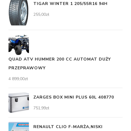
TIGAR WINTER 1 205/55R16 94H
255,00
zł
QUAD ATV HUMMER 200 CC AUTOMAT DUŻY
PRZEPRAWOWY
4 899,00
zł
ZARGES BOX MINI PLUS 60L 408770
751,99
zł
RENAULT CLIO F-MARŻA,NISKI