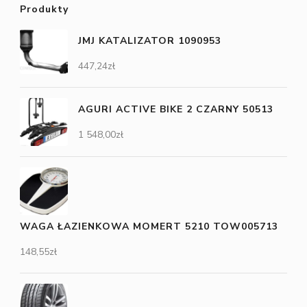
Produkty
JMJ KATALIZATOR 1090953
447,24
zł
AGURI ACTIVE BIKE 2 CZARNY 50513
1 548,00
zł
WAGA ŁAZIENKOWA MOMERT 5210 TOW005713
148,55
zł