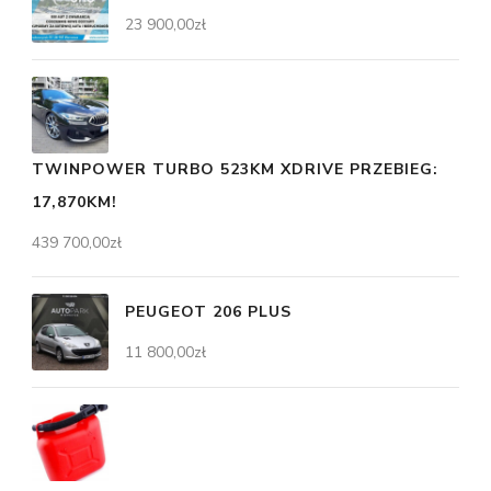
23 900,00
zł
TWINPOWER TURBO 523KM XDRIVE PRZEBIEG:
17,870KM!
439 700,00
zł
PEUGEOT 206 PLUS
11 800,00
zł