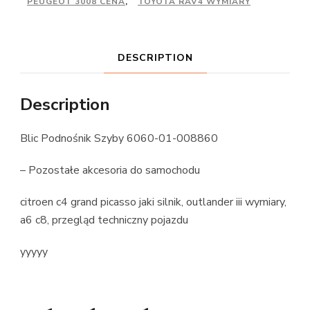
PEUGEOT 3008 CENA
,
TOYOTA RAV4 WYMIARY
DESCRIPTION
Description
Blic Podnośnik Szyby 6060-01-008860
– Pozostałe akcesoria do samochodu
citroen c4 grand picasso jaki silnik, outlander iii wymiary,
a6 c8, przegląd techniczny pojazdu
yyyyy