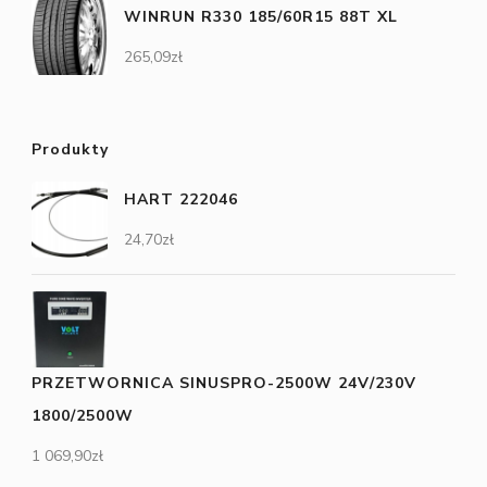
WINRUN R330 185/60R15 88T XL
265,09
zł
Produkty
HART 222046
24,70
zł
PRZETWORNICA SINUSPRO-2500W 24V/230V
1800/2500W
1 069,90
zł