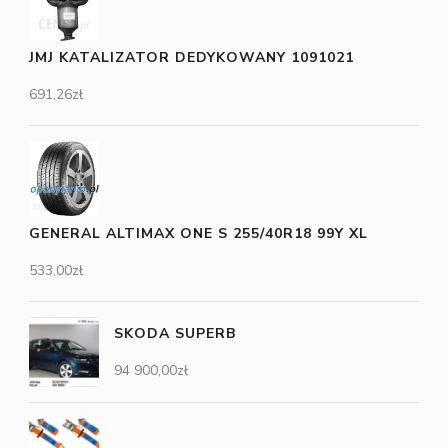
JMJ KATALIZATOR DEDYKOWANY 1091021
691,26
zł
GENERAL ALTIMAX ONE S 255/40R18 99Y XL
533,00
zł
SKODA SUPERB
94 900,00
zł