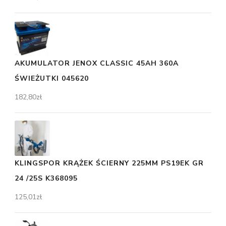
AKUMULATOR JENOX CLASSIC 45AH 360A
ŚWIEŻUTKI 045620
182,80
zł
KLINGSPOR KRĄŻEK ŚCIERNY 225MM PS19EK GR
24 /25S K368095
125,01
zł