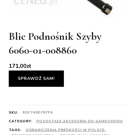
Blic Podnośnik Szyby
6060-01-008860
171,00
zł
SPRAWDŹ SAM!
SKU:
5DF749D787F6
CATEGORY:
POZOSTAŁE AKCESORIA DO SAMOCHODU
TAGS:
OGRANICZENIA PRĘDKOŚCI W POLSCE
,