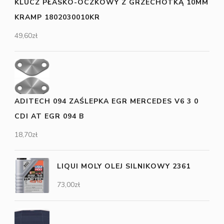
KLUCZ PŁASKO-OCZKOWY Z GRZECHOTKĄ 10MM
KRAMP 1802030010KR
49,60
zł
ADITECH 094 ZAŚLEPKA EGR MERCEDES V6 3 0
CDI AT EGR 094 B
18,70
zł
LIQUI MOLY OLEJ SILNIKOWY 2361
73,00
zł