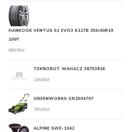
HANKOOK VENTUS S1 EVO3 K127B 255/40R19
100Y
889,99
zł
TEKNOROT WAHACZ 3875381K
148,84
zł
GREENWORKS GR2504707
780,00
zł
ALPINE SWE-1042