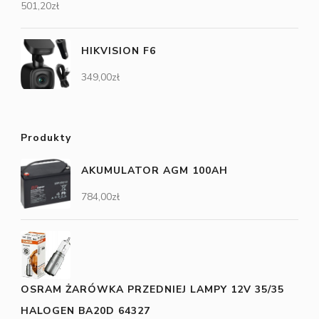
501,20
zł
HIKVISION F6
349,00
zł
Produkty
AKUMULATOR AGM 100AH
784,00
zł
OSRAM ŻARÓWKA PRZEDNIEJ LAMPY 12V 35/35
HALOGEN BA20D 64327