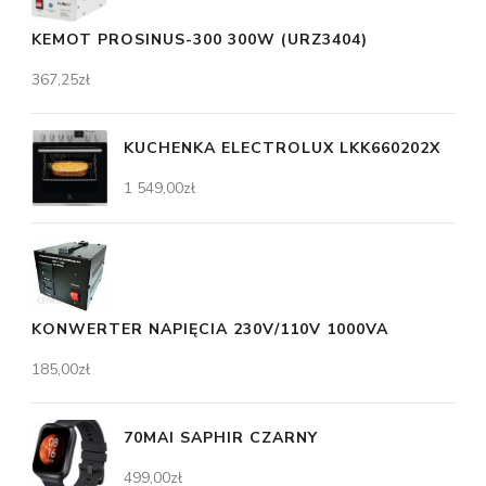
KEMOT PROSINUS-300 300W (URZ3404)
367,25
zł
KUCHENKA ELECTROLUX LKK660202X
1 549,00
zł
KONWERTER NAPIĘCIA 230V/110V 1000VA
185,00
zł
70MAI SAPHIR CZARNY
499,00
zł