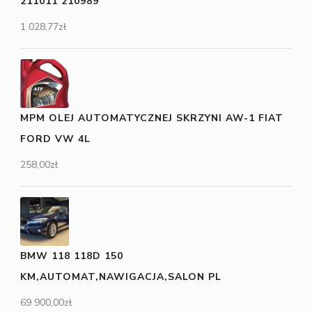
211011 210989
1 028,77
zł
MPM OLEJ AUTOMATYCZNEJ SKRZYNI AW-1 FIAT
FORD VW 4L
258,00
zł
BMW 118 118D 150
KM,AUTOMAT,NAWIGACJA,SALON PL
69 900,00
zł