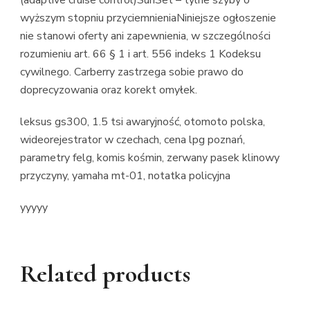
(adaptive cruise control)SunSet – tylne szyby o
wyższym stopniu przyciemnieniaNiniejsze ogłoszenie
nie stanowi oferty ani zapewnienia, w szczególności
rozumieniu art. 66 § 1 i art. 556 indeks 1 Kodeksu
cywilnego. Carberry zastrzega sobie prawo do
doprecyzowania oraz korekt omyłek.
leksus gs300, 1.5 tsi awaryjność, otomoto polska,
wideorejestrator w czechach, cena lpg poznań,
parametry felg, komis kośmin, zerwany pasek klinowy
przyczyny, yamaha mt-01, notatka policyjna
yyyyy
Related products