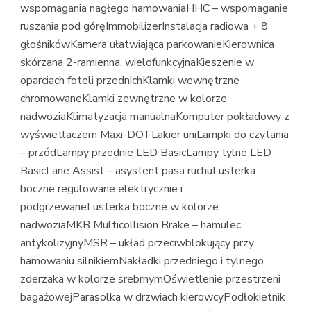
wspomagania nagłego hamowaniaHHC – wspomaganie
ruszania pod góręImmobilizerInstalacja radiowa + 8
głośnikówKamera ułatwiająca parkowanieKierownica
skórzana 2-ramienna, wielofunkcyjnaKieszenie w
oparciach foteli przednichKlamki wewnętrzne
chromowaneKlamki zewnętrzne w kolorze
nadwoziaKlimatyzacja manualnaKomputer pokładowy z
wyświetlaczem Maxi-DOTLakier uniLampki do czytania
– przódLampy przednie LED BasicLampy tylne LED
BasicLane Assist – asystent pasa ruchuLusterka
boczne regulowane elektrycznie i
podgrzewaneLusterka boczne w kolorze
nadwoziaMKB Multicollision Brake – hamulec
antykolizyjnyMSR – układ przeciwblokujący przy
hamowaniu silnikiemNakładki przedniego i tylnego
zderzaka w kolorze srebrnymOświetlenie przestrzeni
bagażowejParasolka w drzwiach kierowcyPodłokietnik