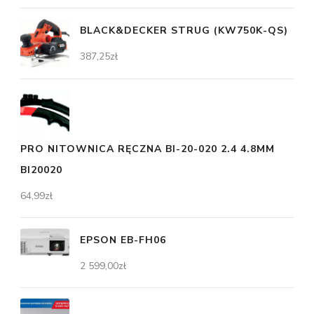
BLACK&DECKER STRUG (KW750K-QS)
387,25
zł
PRO NITOWNICA RĘCZNA BI-20-020 2.4 4.8MM
BI20020
64,99
zł
EPSON EB-FH06
2 599,00
zł