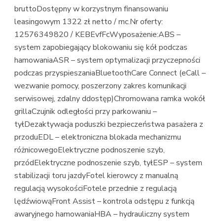
bruttoDostępny w korzystnym finansowaniu
leasingowym 1322 zł netto / mc.Nr oferty:
12576349820 / KEBEvfFcWyposażenie:ABS –
system zapobiegający blokowaniu się kół podczas
hamowaniaASR – system optymalizacji przyczepności
podczas przyspieszaniaBluetoothCare Connect (eCall –
wezwanie pomocy, poszerzony zakres komunikacji
serwisowej, zdalny ddostęp)Chromowana ramka wokół
grillaCzujnik odległości przy parkowaniu –
tyłDezaktywacja poduszki bezpieczeństwa pasażera z
przoduEDL – elektroniczna blokada mechanizmu
różnicowegoElektryczne podnoszenie szyb,
przódElektryczne podnoszenie szyb, tyłESP – system
stabilizacji toru jazdyFotel kierowcy z manualną
regulacją wysokościFotele przednie z regulacją
lędźwiowąFront Assist – kontrola odstępu z funkcją
awaryjnego hamowaniaHBA – hydrauliczny system