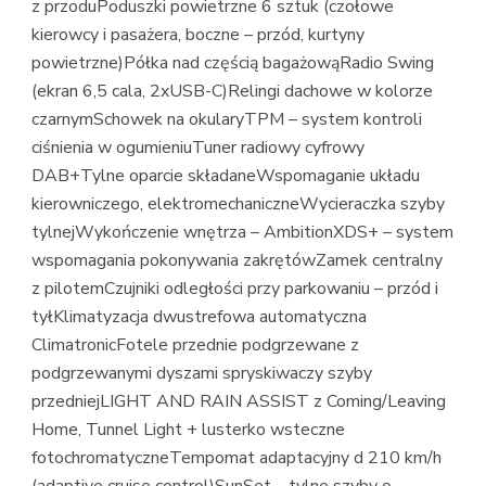
z przoduPoduszki powietrzne 6 sztuk (czołowe
kierowcy i pasażera, boczne – przód, kurtyny
powietrzne)Półka nad częścią bagażowąRadio Swing
(ekran 6,5 cala, 2xUSB-C)Relingi dachowe w kolorze
czarnymSchowek na okularyTPM – system kontroli
ciśnienia w ogumieniuTuner radiowy cyfrowy
DAB+Tylne oparcie składaneWspomaganie układu
kierowniczego, elektromechaniczneWycieraczka szyby
tylnejWykończenie wnętrza – AmbitionXDS+ – system
wspomagania pokonywania zakrętówZamek centralny
z pilotemCzujniki odległości przy parkowaniu – przód i
tyłKlimatyzacja dwustrefowa automatyczna
ClimatronicFotele przednie podgrzewane z
podgrzewanymi dyszami spryskiwaczy szyby
przedniejLIGHT AND RAIN ASSIST z Coming/Leaving
Home, Tunnel Light + lusterko wsteczne
fotochromatyczneTempomat adaptacyjny d 210 km/h