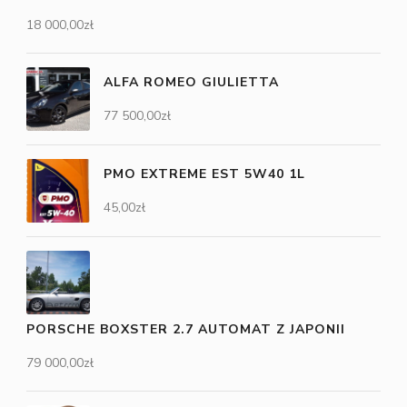
18 000,00
zł
ALFA ROMEO GIULIETTA
77 500,00
zł
PMO EXTREME EST 5W40 1L
45,00
zł
PORSCHE BOXSTER 2.7 AUTOMAT Z JAPONII
79 000,00
zł