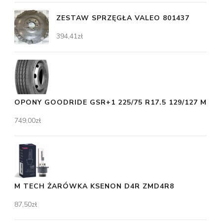
ZESTAW SPRZĘGŁA VALEO 801437
394,41
zł
OPONY GOODRIDE GSR+1 225/75 R17.5 129/127 M
749,00
zł
M TECH ŻARÓWKA KSENON D4R ZMD4R8
87,50
zł