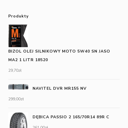
Produkty
BIZOL OLEJ SILNIKOWY MOTO 5W40 SN JASO
MA2 1 LITR 18520
29,70
zł
NAVITEL DVR MR155 NV
299,00
zł
DĘBICA PASSIO 2 165/70R14 89R C
261,00
zł