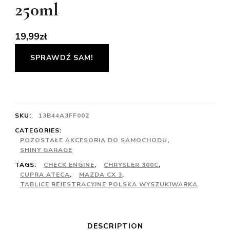
250ml
19,99
zł
SPRAWDŹ SAM!
SKU:
13B44A3FF002
CATEGORIES:
POZOSTAŁE AKCESORIA DO SAMOCHODU
,
SHINY GARAGE
TAGS:
CHECK ENGINE
,
CHRYSLER 300C
,
CUPRA ATECA
,
MAZDA CX 3
,
TABLICE REJESTRACYJNE POLSKA WYSZUKIWARKA
DESCRIPTION