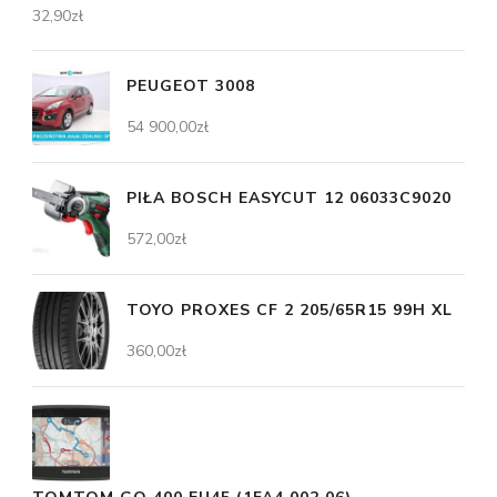
32,90
zł
PEUGEOT 3008
54 900,00
zł
PIŁA BOSCH EASYCUT 12 06033C9020
572,00
zł
TOYO PROXES CF 2 205/65R15 99H XL
360,00
zł