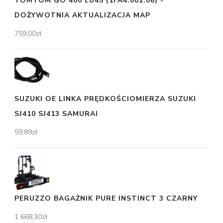
TOMTOM GO 400 EU45 (1FA4.002.06) -
DOŻYWOTNIA AKTUALIZACJA MAP
759,00
zł
SUZUKI OE LINKA PRĘDKOŚCIOMIERZA SUZUKI
SJ410 SJ413 SAMURAI
59,89
zł
PERUZZO BAGAŻNIK PURE INSTINCT 3 CZARNY
1 668,30
zł