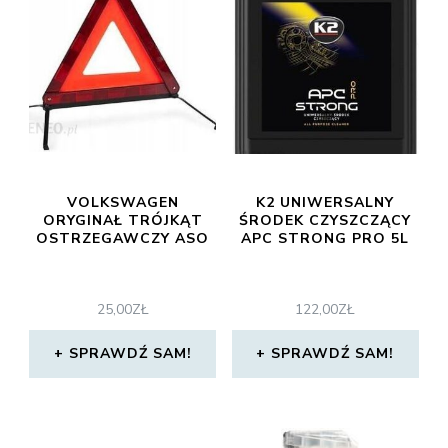
VOLKSWAGEN
K2 UNIWERSALNY
ORYGINAŁ TRÓJKĄT
ŚRODEK CZYSZCZĄCY
OSTRZEGAWCZY ASO
APC STRONG PRO 5L
25,00
ZŁ
122,00
ZŁ
SPRAWDŹ SAM!
SPRAWDŹ SAM!