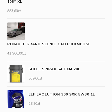
105Y XL
883,63
zł
RENAULT GRAND SCENIC 1.6D130 KMBOSE
41 900,00
zł
SHELL SPIRAX S4 TXM 20L
539,00
zł
ELF EVOLUTION 900 SXR 5W30 1L
28,50
zł