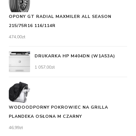
OPONY GT RADIAL MAXMILER ALL SEASON
215/75R16 116/114R
474,00
zł
DRUKARKA HP M404DN (W1A53A)
1 057,00
zł
WODOODPORNY POKROWIEC NA GRILLA
PLANDEKA OSŁONA M CZARNY
46,99
zł