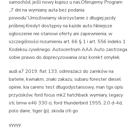
samochód, jeśli nowy kupisz u nas.Oferujemy Program
„7 dni na wymianę auta bez podania
powodu”Umożliwiamy skorzystanie z długiej jazdy
próbnej.Kredyt dostępny na każde auto.Niniejsze
ogłoszenie nie stanowi oferty ani zapewnienia, w
szczególności rozumieniu art. 66 § 1 i art. 556 indeks 1
Kodeksu cywilnego. Autocentrum AAA Auto zastrzega
sobie prawo do doprecyzowania oraz korekt omyłek.
audi a7 2019, fiat 133, odmrażacz do zamków na
baterie, kwnakm, znaki zakazu, subaru forester diesel
opinie, kia carens test długodystansowy, man tgx opis
przycisków, ford focus mk2 hatchback wymiary, legacy
sti, bmw e46 330 ci, ford thunderbird 1955, 2.0 d-4d,
polo dane, tiger (p), skoda citi go
yyyyy