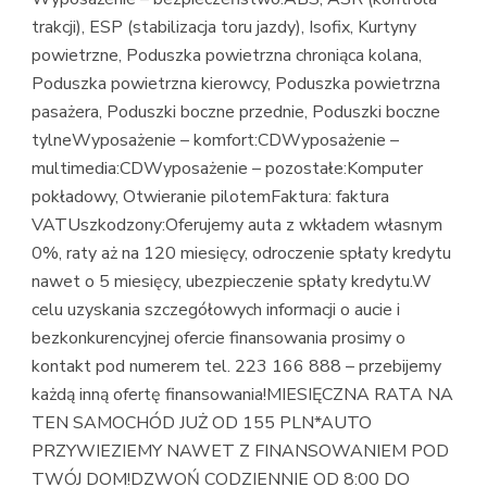
trakcji), ESP (stabilizacja toru jazdy), Isofix, Kurtyny
powietrzne, Poduszka powietrzna chroniąca kolana,
Poduszka powietrzna kierowcy, Poduszka powietrzna
pasażera, Poduszki boczne przednie, Poduszki boczne
tylneWyposażenie – komfort:CDWyposażenie –
multimedia:CDWyposażenie – pozostałe:Komputer
pokładowy, Otwieranie pilotemFaktura: faktura
VATUszkodzony:Oferujemy auta z wkładem własnym
0%, raty aż na 120 miesięcy, odroczenie spłaty kredytu
nawet o 5 miesięcy, ubezpieczenie spłaty kredytu.W
celu uzyskania szczegółowych informacji o aucie i
bezkonkurencyjnej ofercie finansowania prosimy o
kontakt pod numerem tel. 223 166 888 – przebijemy
każdą inną ofertę finansowania!MIESIĘCZNA RATA NA
TEN SAMOCHÓD JUŻ OD 155 PLN*AUTO
PRZYWIEZIEMY NAWET Z FINANSOWANIEM POD
TWÓJ DOM!DZWOŃ CODZIENNIE OD 8:00 DO