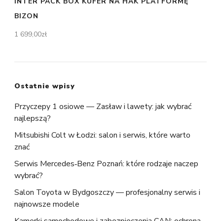
INTER PACK BOX KUFER NA HAK PLATFORMĘ
BIZON
1 699,00
zł
Ostatnie wpisy
Przyczepy 1 osiowe — Zasław i lawety: jak wybrać
najlepszą?
Mitsubishi Colt w Łodzi: salon i serwis, które warto
znać
Serwis Mercedes‑Benz Poznań: które rodzaje naczep
wybrać?
Salon Toyota w Bydgoszczy — profesjonalny serwis i
najnowsze modele
Kamerki samochodowe i zabezpieczenia CAN: ochrona