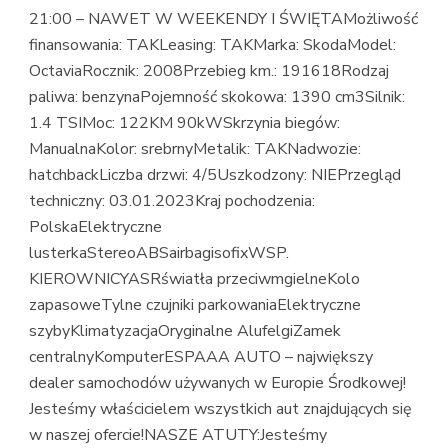
21:00 – NAWET W WEEKENDY I ŚWIĘTAMożliwość
finansowania: TAKLeasing: TAKMarka: SkodaModel:
OctaviaRocznik: 2008Przebieg km.: 191618Rodzaj
paliwa: benzynaPojemność skokowa: 1390 cm3Silnik:
1.4 TSIMoc: 122KM 90kWSkrzynia biegów:
ManualnaKolor: srebrnyMetalik: TAKNadwozie:
hatchbackLiczba drzwi: 4/5Uszkodzony: NIEPrzegląd
techniczny: 03.01.2023Kraj pochodzenia:
PolskaElektryczne
lusterkaStereoABSairbagisofixWSP.
KIEROWNICYASRświatła przeciwmgielneKolo
zapasoweTylne czujniki parkowaniaElektryczne
szybyKlimatyzacjaOryginalne AlufelgiZamek
centralnyKomputerESPAAA AUTO – największy
dealer samochodów używanych w Europie Środkowej!
Jesteśmy właścicielem wszystkich aut znajdujących się
w naszej ofercie!NASZE ATUTY:Jesteśmy