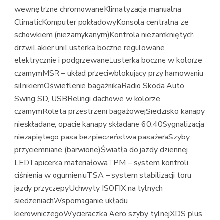
wewnętrzne chromowaneKlimatyzacja manualna
ClimaticKomputer pokładowyKonsola centralna ze
schowkiem (niezamykanym)Kontrola niezamkniętych
drzwiLakier uniLusterka boczne regulowane
elektrycznie i podgrzewaneLusterka boczne w kolorze
czarnymMSR – układ przeciwblokujący przy hamowaniu
silnikiemOświetlenie bagażnikaRadio Skoda Auto
Swing SD, USBRelingi dachowe w kolorze
czarnymRoleta przestrzeni bagażowejSiedzisko kanapy
nieskładane, opacie kanapy składane 60:40Sygnalizacja
niezapiętego pasa bezpieczeństwa pasażeraSzyby
przyciemniane (barwione)Światła do jazdy dziennej
LEDTapicerka materiałowaTPM – system kontroli
ciśnienia w ogumieniuTSA – system stabilizacji toru
jazdy przyczepyUchwyty ISOFIX na tylnych
siedzeniachWspomaganie układu
kierowniczegoWycieraczka Aero szyby tylnejXDS plus