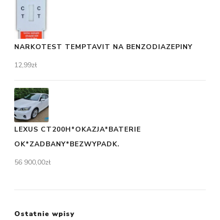
NARKOTEST TEMPTAVIT NA BENZODIAZEPINY
12,99
zł
LEXUS CT200H*OKAZJA*BATERIE
OK*ZADBANY*BEZWYPADK.
56 900,00
zł
Ostatnie wpisy