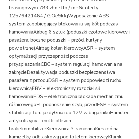
leasingowym 783 zł netto / mc.Nr oferty:
12576421484 / GjOe9kfqWyposażenie:ABS –
system zapobiegający blokowaniu się kół podczas
hamowaniaAirbag 6 sztuk (poduszki czołowe kierowcy i
pasażera, boczne poduszki – przód, kurtyny
powietrzne)Airbag kolan kierowcyASR – system
optymalizacji przyczepności podczas
przyspieszaniaCBC – system regulacji hamowania na
zakręcieDezaktywacja poduszki bezpieczeństwa
pasażera z przoduDSR – system podpowiedzi ruchu
kierownicąEBV – elektroniczny rozdział sił
hamowaniaEDS – elektroniczna blokada mechanizmu
różnicowegoEl. podnoszenie szyb, przódESP – system
stabilizacji toru jazdyGniazdo 12V w bagażnikuHamulec
antykolizyjny – multicollision
brakeImmobilizerKierownica 3-ramiennaKieszeń na
kamizelkę odblaskową pod fotelem kierowcyKlamki