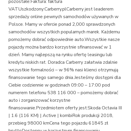
pozostałe:Faktura: faktura
VATUszkodzony:Carberry.plCarberry jest leaderem
sprzedaży online pewnych samochodów używanych w
Polsce. Mamy w ofercie ponad 2,000 sprawdzonych
samochodów wszystkich popularnych marek. Każdemu
pomożemy dobrać odpowiednie auto.Wszystkie nasze
pojazdy można bardzo korzystnie sfinansować w 1
dzień. Mamy najlepszą na rynku ofertę leasingu lub
kredytu niskich rat. Doradca Carberry załatwia zdalnie
wszystkie formalności – w 96% nasi klienci otrzymują
finansowanie tego samego dnia.Jesteśmy dostępni dla
Ciebie codziennie w godzinach 09:00 – 17:00 pod
numerem telefonu 538 116 000 – pomożemy dobrać
auto i zorganizować korzystne
finansowanie.Przedmiotem oferty jest:Skoda Octavia III
| 1.6 (116 KM) | Active | kombiRok produkcji 2018,
przebieg 98000 kmCena tego pojazdu 61845 zł
bruttoDostępny w korzystnym finansowaniu