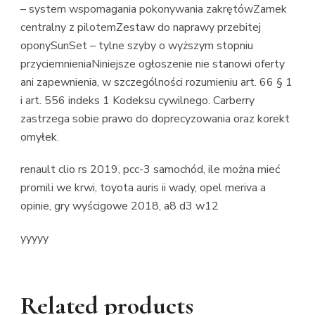
– system wspomagania pokonywania zakrętówZamek
centralny z pilotemZestaw do naprawy przebitej
oponySunSet – tylne szyby o wyższym stopniu
przyciemnieniaNiniejsze ogłoszenie nie stanowi oferty
ani zapewnienia, w szczególności rozumieniu art. 66 § 1
i art. 556 indeks 1 Kodeksu cywilnego. Carberry
zastrzega sobie prawo do doprecyzowania oraz korekt
omyłek.
renault clio rs 2019, pcc-3 samochód, ile można mieć
promili we krwi, toyota auris ii wady, opel meriva a
opinie, gry wyścigowe 2018, a8 d3 w12
yyyyy
Related products