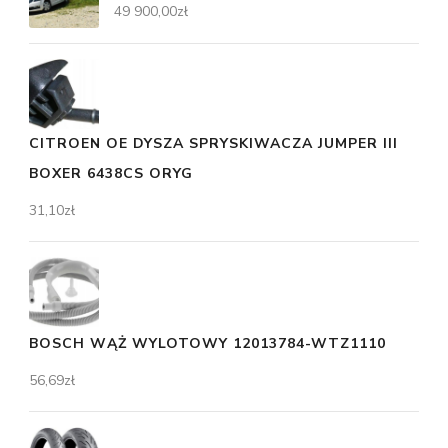
49 900,00
zł
CITROEN OE DYSZA SPRYSKIWACZA JUMPER III
BOXER 6438CS ORYG
31,10
zł
BOSCH WĄŻ WYLOTOWY 12013784-WTZ1110
56,69
zł