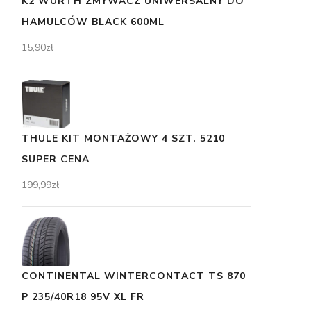
K2 WURTH ZMYWACZ UNIWERSALNY DO
HAMULCÓW BLACK 600ML
15,90
zł
THULE KIT MONTAŻOWY 4 SZT. 5210
SUPER CENA
199,99
zł
CONTINENTAL WINTERCONTACT TS 870
P 235/40R18 95V XL FR