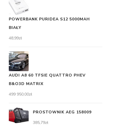
POWERBANK PURIDEA S12 5000MAH
BIAŁY
48,99
zł
AUDI A8 60 TFSIE QUATTRO PHEV
B&O3D MATRIX
499 950,00
zł
PROSTOWNIK AEG 158009
385,79
zł