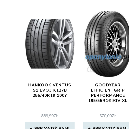
HANKOOK VENTUS
GOODYEAR
S1 EVO3 K127B
EFFICIENTGRIP
255/40R19 100Y
PERFORMANCE
195/55R16 91V XL
889,99
ZŁ
570,00
ZŁ
SPRAWDŹ SAM!
SPRAWDŹ SAM!