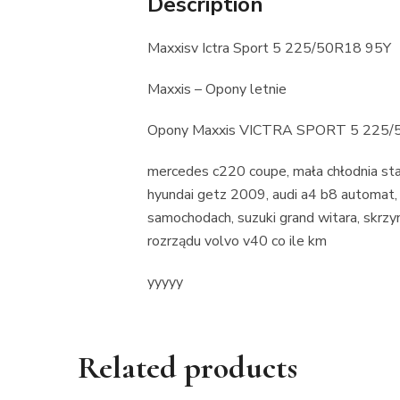
Description
Maxxisv Ictra Sport 5 225/50R18 95Y
Maxxis – Opony letnie
Opony Maxxis VICTRA SPORT 5 225/
mercedes c220 coupe, mała chłodnia stac
hyundai getz 2009, audi a4 b8 automat, 
samochodach, suzuki grand witara, skrzy
rozrządu volvo v40 co ile km
yyyyy
Related products