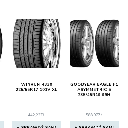
WINRUN R330
GOODYEAR EAGLE F1
225/55R17 101V XL
ASYMMETRIC 5
235/45R19 99H
442,22
ZŁ
588,97
ZŁ
SPRAWDŹ SAM!
SPRAWDŹ SAM!