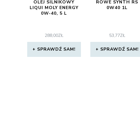
OLEJ SILNIKOWY
ROWE SYNTH RS
LIQUI MOLY ENERGY
0W40 1L
0W-40, 5 L
288,00
ZŁ
53,77
ZŁ
SPRAWDŹ SAM!
SPRAWDŹ SAM!