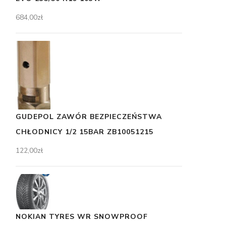
684,00
zł
GUDEPOL ZAWÓR BEZPIECZEŃSTWA
CHŁODNICY 1/2 15BAR ZB10051215
122,00
zł
NOKIAN TYRES WR SNOWPROOF