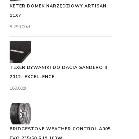
KETER DOMEK NARZĘDZIOWY ARTISAN
11X7
8 299,00
zł
TEXER DYWANIKI DO DACIA SANDERO II
2012- EXCELLENCE
169,00
zł
BRIDGESTONE WEATHER CONTROL A005
EVO 235/50 R19 103W