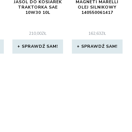
JASOL DO KOSIAREK
MAGNETI MARELLI
TRAKTORKA SAE
OLEJ SILNIKOWY
10W30 10L
140550061417
210,00
ZŁ
162,63
ZŁ
SPRAWDŹ SAM!
SPRAWDŹ SAM!