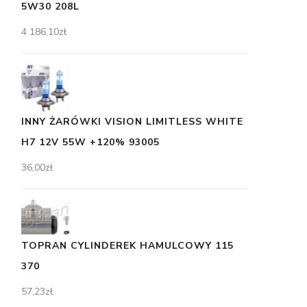
5W30 208L
4 186,10
zł
INNY ŻARÓWKI VISION LIMITLESS WHITE
H7 12V 55W +120% 93005
36,00
zł
TOPRAN CYLINDEREK HAMULCOWY 115
370
57,23
zł