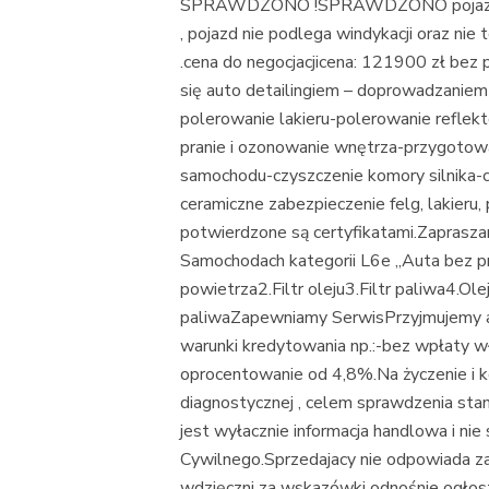
SPRAWDZONO !SPRAWDZONO pojazd i n
, pojazd nie podlega windykacji oraz ni
.cena do negocjacjicena: 121900 zł be
się auto detailingiem – doprowadzanie
polerowanie lakieru-polerowanie reflekt
pranie i ozonowanie wnętrza-przygoto
samochodu-czyszczenie komory silnika-czy
ceramiczne zabezpieczenie felg, lakieru, 
potwierdzone są certyfikatami.Zapras
Samochodach kategorii L6e „Auta bez pr
powietrza2.Filtr oleju3.Filtr paliwa4.Ol
paliwaZapewniamy SerwisPrzyjmujemy a
warunki kredytowania np.:-bez wpłaty wł
oprocentowanie od 4,8%.Na życzenie i ko
diagnostycznej , celem sprawdzenia stan
jest wyłacznie informacja handlowa i ni
Cywilnego.Sprzedajacy nie odpowiada z
wdzięczni za wskazówki odnośnie o