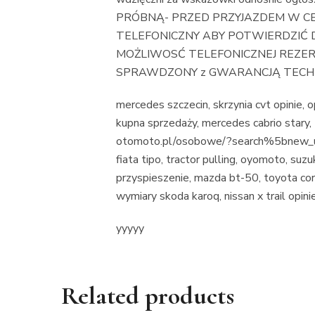
PRÓBNĄ- PRZED PRZYJAZDEM W CE
TELEFONICZNY ABY POTWIERDZIĆ 
MOŻLIWOSĆ TELEFONICZNEJ REZERWA
SPRAWDZONY z GWARANCJĄ TECHNI
mercedes szczecin, skrzynia cvt opinie
kupna sprzedaży, mercedes cabrio stary, t
otomoto.pl/osobowe/?search%5bnew_u
fiata tipo, tractor pulling, oyomoto, suzu
przyspieszenie, mazda bt-50, toyota cor
wymiary skoda karoq, nissan x trail opini
yyyyy
Related products