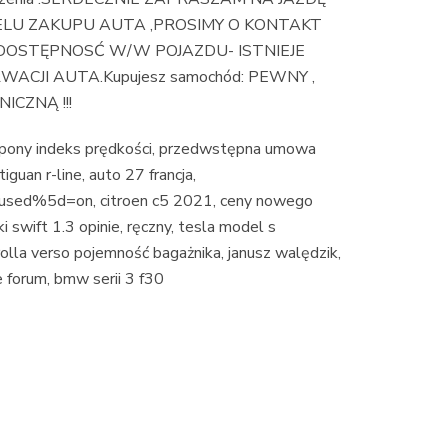
LU ZAKUPU AUTA ,PROSIMY O KONTAKT
DOSTĘPNOSĆ W/W POJAZDU- ISTNIEJE
CJI AUTA.Kupujesz samochód: PEWNY ,
CZNĄ !!!
, opony indeks prędkości, przedwstępna umowa
iguan r-line, auto 27 francja,
sed%5d=on, citroen c5 2021, ceny nowego
ki swift 1.3 opinie, ręczny, tesla model s
olla verso pojemność bagażnika, janusz walędzik,
e forum, bmw serii 3 f30