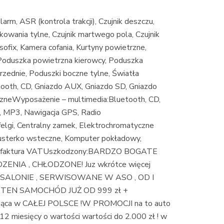
m, ASR (kontrola trakcji), Czujnik deszczu,
arkowania tylne, Czujnik martwego pola, Czujnik
 Isofix, Kamera cofania, Kurtyny powietrzne,
 Poduszka powietrzna kierowcy, Poduszka
rzednie, Poduszki boczne tylne, Światła
oth, CD, Gniazdo AUX, Gniazdo SD, Gniazdo
zneWyposażenie – multimedia:Bluetooth, CD,
, MP3, Nawigacja GPS, Radio
elgi, Centralny zamek, Elektrochromatyczne
lusterko wsteczne, Komputer pokładowy,
a: faktura VATUszkodzony:BARDZO BOGATE
NIA , CHŁODZONE! Juz wkrótce więcej
SALONIE , SERWISOWANE W ASO , OD I
TEN SAMOCHÓD JUŻ OD 999 zł +
a w CAŁEJ POLSCE !W PROMOCJI na to auto
2 miesięcy o wartości wartości do 2.000 zł ! w