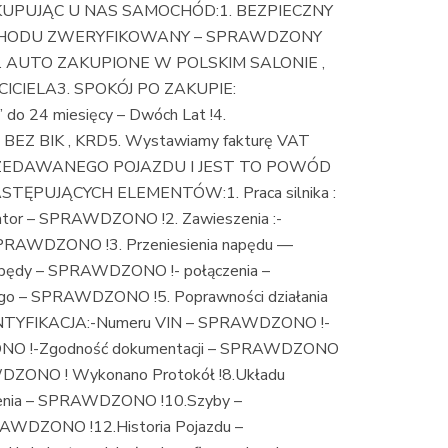
I KUPUJĄC U NAS SAMOCHÓD:1. BEZPIECZNY
CHODU ZWERYFIKOWANY – SPRAWDZONY
 AUTO ZAKUPIONE W POLSKIM SALONIE ,
CIELA3. SPOKÓJ PO ZAKUPIE:
 24 miesięcy – Dwóch Lat !4.
EZ BIK , KRD5. Wystawiamy fakturę VAT
ZEDAWANEGO POJAZDU I JEST TO POWÓD
UJĄCYCH ELEMENTÓW:1. Praca silnika :
or – SPRAWDZONO !2. Zawieszenia :-
PRAWDZONO !3. Przeniesienia napędu —
pędy – SPRAWDZONO !- połączenia –
o – SPRAWDZONO !5. Poprawności działania
NTYFIKACJA:-Numeru VIN – SPRAWDZONO !-
ONO !-Zgodność dokumentacji – SPRAWDZONO
RAWDZONO ! Wykonano Protokół !8.Układu
nia – SPRAWDZONO !10.Szyby –
WDZONO !12.Historia Pojazdu –