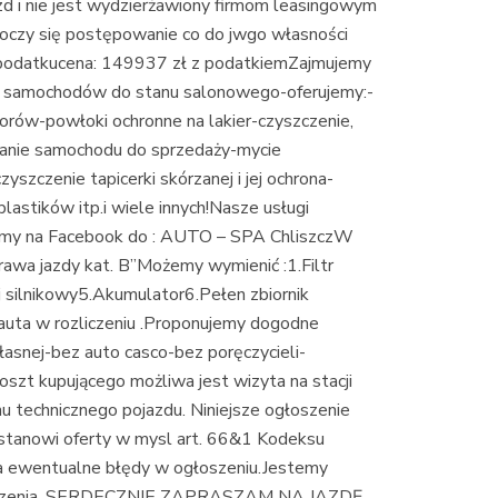
ie jest wydzierżawiony firmom leasingowym
e toczy się postępowanie co do jwgo własności
z podatkucena: 149937 zł z podatkiemZajmujemy
m samochodów do stanu salonowego-oferujemy:-
orów-powłoki ochronne na lakier-czyszczenie,
wanie samochodu do sprzedaży-mycie
szczenie tapicerki skórzanej i jej ochrona-
plastików itp.i wiele innych!Nasze usługi
zamy na Facebook do : AUTO – SPA ChliszczW
awa jazdy kat. B”Możemy wymienić :1.Filtr
ej silnikowy5.Akumulator6.Pełen zbiornik
uta w rozliczeniu .Proponujemy dogodne
asnej-bez auto casco-bez poręczycieli-
szt kupującego możliwa jest wizyta na stacji
u technicznego pojazdu. Niniejsze ogłoszenie
e stanowi oferty w mysl art. 66&1 Kodeksu
a ewentualne błędy w ogłoszeniu.Jestemy
głoszenia .SERDECZNIE ZAPRASZAM NA JAZDĘ