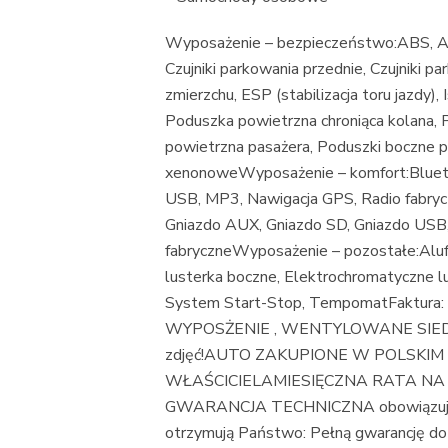
Wyposażenie – bezpieczeństwo:ABS, Alar
Czujniki parkowania przednie, Czujniki p
zmierzchu, ESP (stabilizacja toru jazdy),
Poduszka powietrzna chroniąca kolana,
powietrzna pasażera, Poduszki boczne p
xenonoweWyposażenie – komfort:Blueto
USB, MP3, Nawigacja GPS, Radio fabryc
Gniazdo AUX, Gniazdo SD, Gniazdo USB
fabryczneWyposażenie – pozostałe:Aluf
lusterka boczne, Elektrochromatyczne 
System Start-Stop, TempomatFaktur
WYPOSŻENIE , WENTYLOWANE SIEDZE
zdjęć!AUTO ZAKUPIONE W POLSKIM 
WŁAŚCICIELAMIESIĘCZNA RATA NA 
GWARANCJA TECHNICZNA obowiązując
otrzymują Państwo: Pełną gwarancję do1