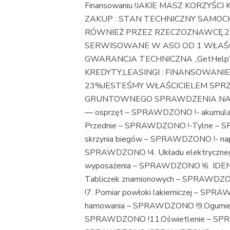
Finansowaniu !JAKIE MASZ KORZYŚC
ZAKUP : STAN TECHNICZNY SAMO
RÓWNIEŻ PRZEZ RZECZOZNAWCĘ.2.
SERWISOWANE W ASO OD 1 WŁAŚCI
GWARANCJA TECHNICZNA „GetHelp” do
KREDYTY,LEASINGI : FINANSOWANIE B
23%JESTEŚMY WŁAŚCICIELEM SPR
GRUNTOWNEGO SPRAWDZENIA NASTĘP
— osprzęt – SPRAWDZONO !- akumulat
Przednie – SPRAWDZONO !-Tylne – S
skrzynia biegów – SPRAWDZONO !- na
SPRAWDZONO !4. Układu elektryczneg
wyposażenia – SPRAWDZONO !6. IDE
Tabliczek znamionowych – SPRAWDZ
!7. Pomiar powłoki lakierniczej – SP
hamowania – SPRAWDZONO !9.Ogumie
SPRAWDZONO !11.Oświetlenie – SPRA