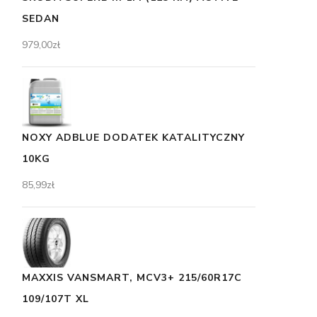
SEDAN
979,00
zł
NOXY ADBLUE DODATEK KATALITYCZNY
10KG
85,99
zł
MAXXIS VANSMART, MCV3+ 215/60R17C
109/107T XL