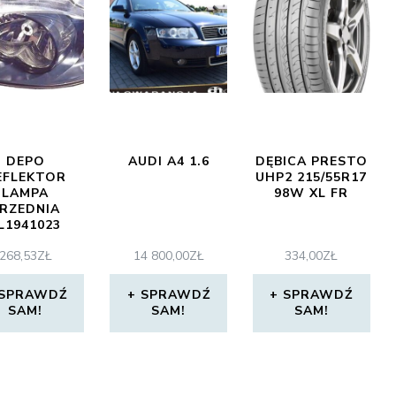
DEPO
AUDI A4 1.6
DĘBICA PRESTO
EFLEKTOR
UHP2 215/55R17
LAMPA
98W XL FR
RZEDNIA
L1941023
L1941751M
268,53
ZŁ
14 800,00
ZŁ
334,00
ZŁ
-445-1114L-
D-EM-ZS1
SPRAWDŹ
SPRAWDŹ
SPRAWDŹ
SAM!
SAM!
SAM!