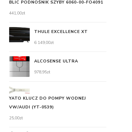
BLIC PODNOŚNIK SZYBY 6060-00-FO4091
441,00
zł
THULE EXCELLENCE XT
6 149,00
zł
ALCOSENSE ULTRA
978,95
zł
YATO KLUCZ DO POMPY WODNEJ
VW/AUDI (YT-0539)
25,00
zł