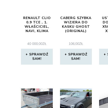
RENAULT CLIO
CABERG SZYBKA
US
0.9 TCE , 1.
WIZJERA DO
DO
WŁAŚCICIEL,
KASKU GHOST
X5
NAVI, KLIMA
(ORIGINAL)
X
40 000,00
ZŁ
106,00
ZŁ
SPRAWDŹ
SPRAWDŹ
SAM!
SAM!