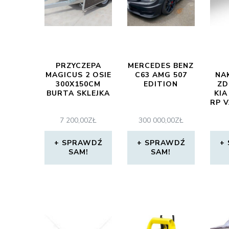
PRZYCZEPA
MERCEDES BENZ
MAGICUS 2 OSIE
C63 AMG 507
NA
300X150CM
EDITION
ZD
BURTA SKLEJKA
KIA
RP 
7 200,00
ZŁ
300 000,00
ZŁ
SPRAWDŹ
SPRAWDŹ
SAM!
SAM!