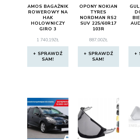
AMOS BAGAŻNIK
OPONY NOKIAN
GUL
ROWEROWY NA
TYRES
D
HAK
NORDMAN RS2
BI
HOLOWNICZY
SUV 225/60R17
AUD
GIRO 3
103R
1 740,19
ZŁ
887,00
ZŁ
SPRAWDŹ
SPRAWDŹ
SAM!
SAM!