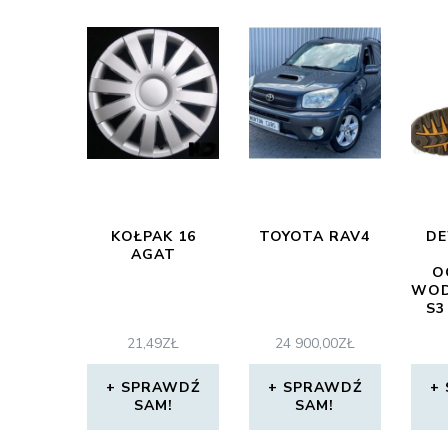
KOŁPAK 16
TOYOTA RAV4
DE
AGAT
O
WOD
S3
21,49
ZŁ
24 900,00
ZŁ
SPRAWDŹ
SPRAWDŹ
SAM!
SAM!