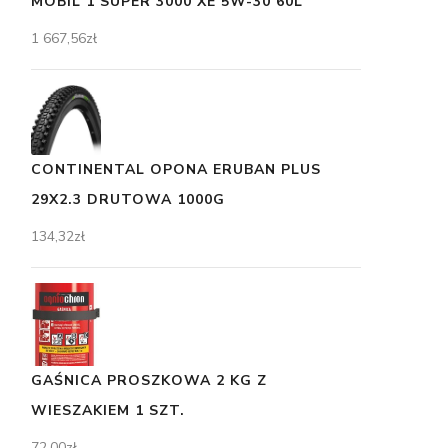
MOBIL 1 SUPER 3000 XE 5W-30 60L
1 667,56
zł
CONTINENTAL OPONA ERUBAN PLUS
29X2.3 DRUTOWA 1000G
134,32
zł
GAŚNICA PROSZKOWA 2 KG Z
WIESZAKIEM 1 SZT.
72,00
zł