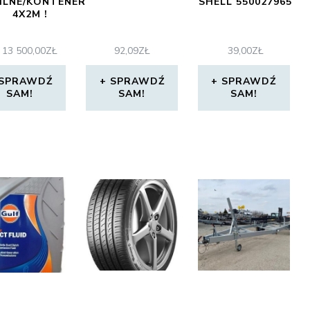
ILNE/KONTENER
SHELL 550027965
4X2M !
13 500,00
ZŁ
92,09
ZŁ
39,00
ZŁ
SPRAWDŹ
SPRAWDŹ
SPRAWDŹ
SAM!
SAM!
SAM!