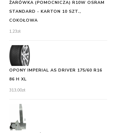
ŻARÓWKA (POMOCNICZA) R10W OSRAM
STANDARD - KARTON 10 SZT.,
COKOŁOWA
1,23
zł
OPONY IMPERIAL AS DRIVER 175/60 R16
86 H XL
313,00
zł