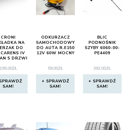
CRONI
ODKURZACZ
BLIC
KŁADKA NA
SAMOCHODOWY
PODNOŚNIK
ERZAK DO
DO AUTA R.E150
SZYBY 6060-00-
 CARENS IV
12V 60W MOCNY
PE4409
VAN 5 DRZWI
2013
195,00
ZŁ
59,00
ZŁ
392,00
ZŁ
SPRAWDŹ
SPRAWDŹ
SPRAWDŹ
SAM!
SAM!
SAM!