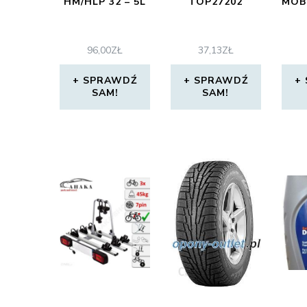
HM/HLP 32 – 5L
TOP27202
MOB
96,00
ZŁ
37,13
ZŁ
SPRAWDŹ
SPRAWDŹ
SAM!
SAM!