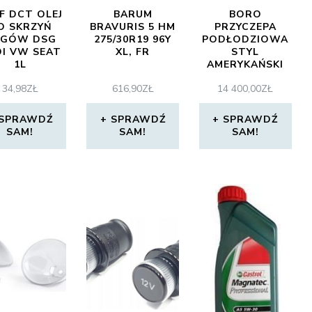
F DCT OLEJ
BARUM
BORO
O SKRZYŃ
BRAVURIS 5 HM
PRZYCZEPA
EGÓW DSG
275/30R19 96Y
PODŁODZIOWA
I VW SEAT
XL, FR
STYL
1L
AMERYKAŃSKI
7,30M
34,98
ZŁ
616,90
ZŁ
14 400,00
ZŁ
SPRAWDŹ
SPRAWDŹ
SPRAWDŹ
SAM!
SAM!
SAM!