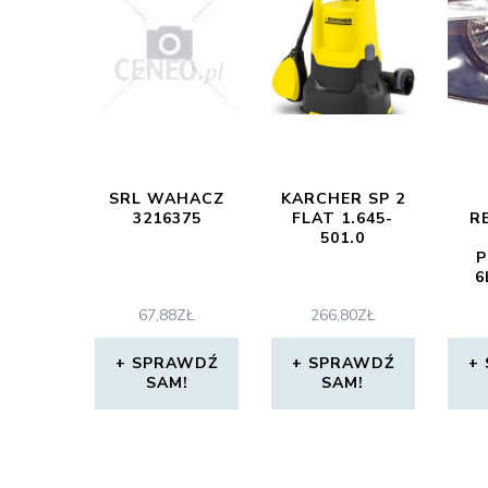
SRL WAHACZ
KARCHER SP 2
3216375
FLAT 1.645-
R
501.0
P
6
6
67,88
ZŁ
266,80
ZŁ
DEP
L
SPRAWDŹ
SPRAWDŹ
SAM!
SAM!