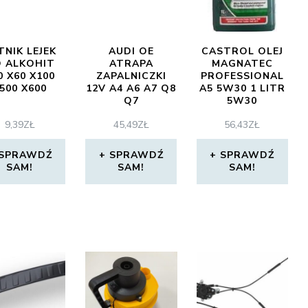
TNIK LEJEK
AUDI OE
CASTROL OLEJ
 ALKOHIT
ATRAPA
MAGNATEC
0 X60 X100
ZAPALNICZKI
PROFESSIONAL
500 X600
12V A4 A6 A7 Q8
A5 5W30 1 LITR
Q7
5W30
9,39
ZŁ
45,49
ZŁ
56,43
ZŁ
SPRAWDŹ
SPRAWDŹ
SPRAWDŹ
SAM!
SAM!
SAM!