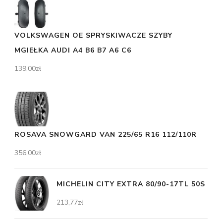
VOLKSWAGEN OE SPRYSKIWACZE SZYBY
MGIEŁKA AUDI A4 B6 B7 A6 C6
139,00
zł
ROSAVA SNOWGARD VAN 225/65 R16 112/110R
356,00
zł
MICHELIN CITY EXTRA 80/90-17TL 50S
213,77
zł