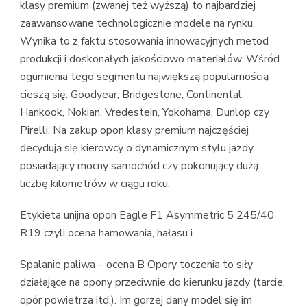
klasy premium (zwanej też wyższą) to najbardziej
zaawansowane technologicznie modele na rynku.
Wynika to z faktu stosowania innowacyjnych metod
produkcji i doskonałych jakościowo materiałów. Wśród
ogumienia tego segmentu największą popularnością
cieszą się: Goodyear, Bridgestone, Continental,
Hankook, Nokian, Vredestein, Yokohama, Dunlop czy
Pirelli. Na zakup opon klasy premium najczęściej
decydują się kierowcy o dynamicznym stylu jazdy,
posiadający mocny samochód czy pokonujący dużą
liczbę kilometrów w ciągu roku.
Etykieta unijna opon Eagle F1 Asymmetric 5 245/40
R19 czyli ocena hamowania, hałasu i…
Spalanie paliwa – ocena B Opory toczenia to siły
działające na opony przeciwnie do kierunku jazdy (tarcie,
opór powietrza itd.). Im gorzej dany model się im