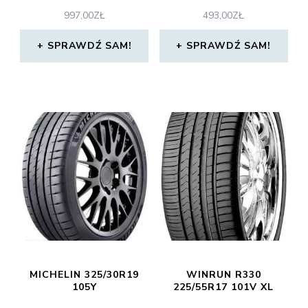
997,00
ZŁ
493,00
ZŁ
SPRAWDŹ SAM!
SPRAWDŹ SAM!
MICHELIN 325/30R19
WINRUN R330
105Y
225/55R17 101V XL