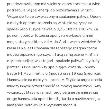
przeciwstawia, tym ma większe opory toczenia, a więc
potrzebuje więcej energii do pozostawania w ruchu.
Wiąże się to ze zwiększonym spalaniem paliwa. Opony
o małych oporach toczenia są w stanie wpłynąć na
spadek jego zużycia nawet o 0,25 litra na 100 km. Za
poziom oporów toczenia opony na etykiecie unijnej
mogą otrzymać klasy od A do G, ale warto wiedzieć, że
klasa D nie jest używana dla lepszego rozgraniczenia
modeli lepszych i gorszych. Taką samą ocenę – „B” na
etykiecie unijnej w kategorii „spalanie paliwa” uzyskały
jeszcze 3 inne produkty spełniające kryteria – opony
Eagle F1 Asymmetric 5 (model) oraz 19 cali (średnica).
Hamowanie na mokrym – ocena A Etykieta unijna ocenia
między innymi przyczepność na mokrej nawierzchni. Aby
wyznaczyć klasy w ramach tego parametru mierzy się
drogę hamowania opon i ich siłę tarcia o nawierzchnię, a
następnie porównuje z wynikami modelu