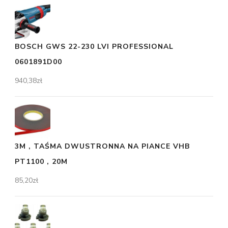
BOSCH GWS 22-230 LVI PROFESSIONAL
0601891D00
940,38
zł
3M , TAŚMA DWUSTRONNA NA PIANCE VHB
PT1100 , 20M
85,20
zł