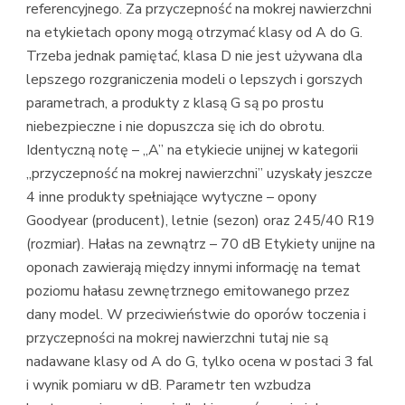
referencyjnego. Za przyczepność na mokrej nawierzchni
na etykietach opony mogą otrzymać klasy od A do G.
Trzeba jednak pamiętać, klasa D nie jest używana dla
lepszego rozgraniczenia modeli o lepszych i gorszych
parametrach, a produkty z klasą G są po prostu
niebezpieczne i nie dopuszcza się ich do obrotu.
Identyczną notę – „A” na etykiecie unijnej w kategorii
„przyczepność na mokrej nawierzchni” uzyskały jeszcze
4 inne produkty spełniające wytyczne – opony
Goodyear (producent), letnie (sezon) oraz 245/40 R19
(rozmiar). Hałas na zewnątrz – 70 dB Etykiety unijne na
oponach zawierają między innymi informację na temat
poziomu hałasu zewnętrznego emitowanego przez
dany model. W przeciwieństwie do oporów toczenia i
przyczepności na mokrej nawierzchni tutaj nie są
nadawane klasy od A do G, tylko ocena w postaci 3 fal
i wynik pomiaru w dB. Parametr ten wzbudza