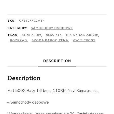
SKU:
CF140FFC1AB4
CATEGORY:
SAMOCHODY OSOBOWE
TAGS:
AUDI A4 B7
,
BMW F10
,
KIA VENGA OPINIE
,
ROZRZĄD
,
SKODA KAROQ CENA
,
VW T CROSS
DESCRIPTION
Description
Fiat 500X Raty 1.6 benz 110KM Navi Klimatronic…
– Samochody osobowe
Wyposażenie – bezpieczeństwo:ABS, Czujnik deszczu,