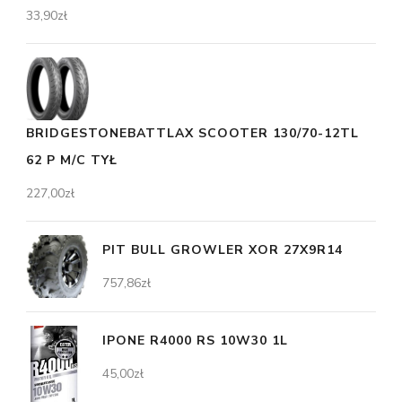
33,90
zł
BRIDGESTONEBATTLAX SCOOTER 130/70-12TL
62 P M/C TYŁ
227,00
zł
PIT BULL GROWLER XOR 27X9R14
757,86
zł
IPONE R4000 RS 10W30 1L
45,00
zł