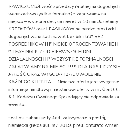
RAWICZUMożliwość sprzedaży ratalnej na dogodnych
warunkach,wszystkie formalności załatwiamy na
miejscu – wstępna decyzja nawet w 10 minUdzielamy
KREDYTÓW oraz LEASINGÓW na bardzo prostych i
dogodnychwarunkach nawet bez bik i krd* BEZ
POŚREDNIKÓW ! ! !* NISKIE OPROCENTOWANIE ! !
!* LEASINGI JUŻ OD PIERWSZYCH DNI
DZIAŁALNOŚCI ! ! !* WSZYSTKIE FORMALNOŚCI
ZAŁATWIAMY NA MIEJSCU ! ! !* DLA NAS LICZY SIĘ
JAKOŚĆ ORAZ WYGODA I ZADOWOLENIE
KAŻDEGO KLIENTA ! ! !Niniejsza oferta jest wyłącznie
informacja handlową i nie stanowi oferty w myśl art.66,
§ 1. Kodeksu Cywilnego.Sprzedający nie odpowiada za
ewentu…
seat mii, subaru justy 4×4, zatrzymanie a postój,
niemiecka giełda aut, rs7 2019, pirelli cinturato winter