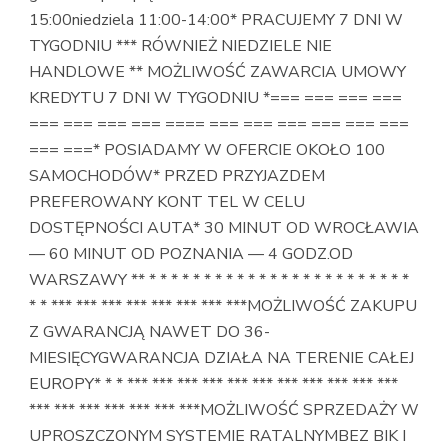
15:00niedziela 11:00-14:00* PRACUJEMY 7 DNI W
TYGODNIU *** RÓWNIEŻ NIEDZIELE NIE
HANDLOWE ** MOŻLIWOŚĆ ZAWARCIA UMOWY
KREDYTU 7 DNI W TYGODNIU *=== === === ===
=== === === === ==== === === === === === ===
=== ===* POSIADAMY W OFERCIE OKOŁO 100
SAMOCHODÓW* PRZED PRZYJAZDEM
PREFEROWANY KONT TEL W CELU
DOSTĘPNOŚCI AUTA* 30 MINUT OD WROCŁAWIA
— 60 MINUT OD POZNANIA — 4 GODZ.OD
WARSZAWY ** * * * * * * * * * * * * * * * * * * * * * * * *
* * *** *** *** *** *** *** *** ***MOŻLIWOŚĆ ZAKUPU
Z GWARANCJĄ NAWET DO 36-
MIESIĘCYGWARANCJA DZIAŁA NA TERENIE CAŁEJ
EUROPY* * * *** *** *** *** *** *** *** *** *** *** ***
*** *** *** *** *** *** ***MOŻLIWOŚĆ SPRZEDAŻY W
UPROSZCZONYM SYSTEMIE RATALNYMBEZ BIK I