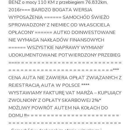
BENZ o mocy 110 KM z przebiegiem 76.832km,
2016r=== BARDZO BOGATA WERSJA
WYPOSAŻENIA ====== SAMOCHÓD ŚWIEŻO
SPROWADZONY Z NIEMIEC OD WŁASCICIELA
OPŁACONY ====== AUTKO DOINWESTOWANE
NIE WYMAGA NAKŁADÓW FINANSOWYCH
====== WSZYSTKIE NAPRAWY WYMIANY
UDOKUMENTOWANE POTWIERDZONY PRZEBIEG
==== = = = = = = = = = = = = = = = = = = = = = = = = =
= = = = = = = = = = = = = = = = = = = = = = = = = =***
CENA AUTA NIE ZAWIERA OPŁAT ZWIĄZANYCH Z
REJESTRACJĄ AUTA W POLSCE ****
WYSTAWIAMY FAKTURĘ VAT MARŻA – KUPUJĄCY
ZWOLNIONY Z OPŁATY SKARBOWEJ 2%*
MOŻLIWY POWRÓT AUTEM NA KOŁACH DO
DOMU !!!= = = = = = = = = = = = = = = = = = = = = = =
= = = = = = = = = = = = = = = = = = = = = = = = = = = =