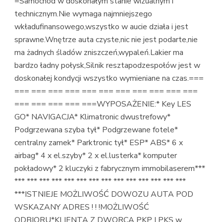
=Samochód w doskonałym stanie wizualnym i
technicznym.Nie wymaga najmniejszego
wkładufinansowego,wszystko w aucie działa i jest
sprawne.Wnętrze auta czyste,nic nie jest podarte,nie
ma żadnych śladów zniszczeń,wypaleń.Lakier ma
bardzo ładny połysk,Silnik resztapodzespołów jest w
doskonałej kondycji wszystko wymieniane na czas.===
=== === === === === === === === === === ===
=== === === === ===WYPOSAŻENIE:* Key LES
GO* NAVIGACJA* Klimatronic dwustrefowy*
Podgrzewana szyba tył* Podgrzewane fotele*
centralny zamek* Parktronic tył* ESP* ABS* 6 x
airbag* 4 x el.szyby* 2 x el.lusterka* komputer
pokładowy* 2 kluczyki z fabrycznym immobilaserem***
*** *** *** *** *** *** *** *** *** *** *** *** *** ***
***ISTNIEJE MOŻLIWOŚĆ DOWOZU AUTA POD
WSKAZANY ADRES ! ! !MOŻLIWOŚĆ
ODBIORU*KLIENTA Z DWORCA PKP I PKS w