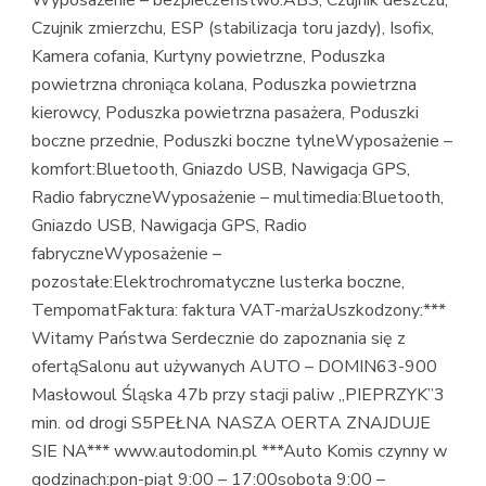
Czujnik zmierzchu, ESP (stabilizacja toru jazdy), Isofix,
Kamera cofania, Kurtyny powietrzne, Poduszka
powietrzna chroniąca kolana, Poduszka powietrzna
kierowcy, Poduszka powietrzna pasażera, Poduszki
boczne przednie, Poduszki boczne tylneWyposażenie –
komfort:Bluetooth, Gniazdo USB, Nawigacja GPS,
Radio fabryczneWyposażenie – multimedia:Bluetooth,
Gniazdo USB, Nawigacja GPS, Radio
fabryczneWyposażenie –
pozostałe:Elektrochromatyczne lusterka boczne,
TempomatFaktura: faktura VAT-marżaUszkodzony:***
Witamy Państwa Serdecznie do zapoznania się z
ofertąSalonu aut używanych AUTO – DOMIN63-900
Masłowoul Śląska 47b przy stacji paliw „PIEPRZYK”3
min. od drogi S5PEŁNA NASZA OERTA ZNAJDUJE
SIE NA*** www.autodomin.pl ***Auto Komis czynny w
godzinach:pon-piąt 9:00 – 17:00sobota 9:00 –