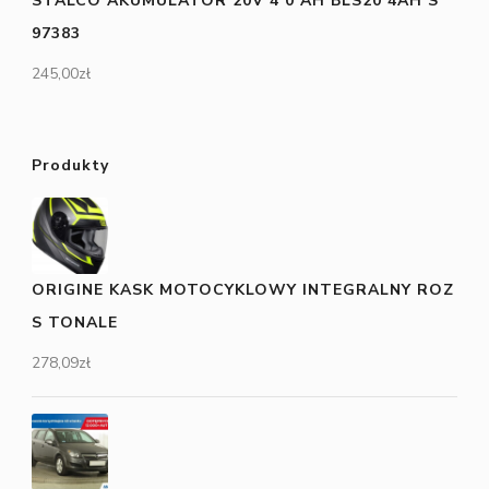
STALCO AKUMULATOR 20V 4 0 AH BLS20 4AH S
97383
245,00
zł
Produkty
ORIGINE KASK MOTOCYKLOWY INTEGRALNY ROZ
S TONALE
278,09
zł