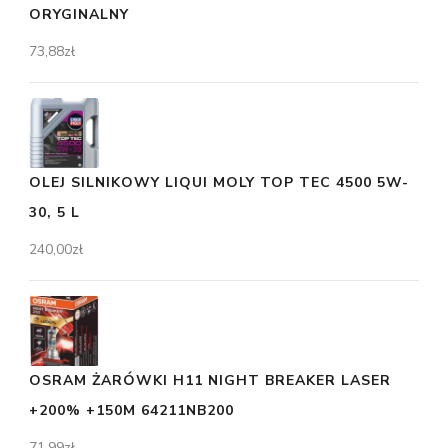
ORYGINALNY
73,88
zł
OLEJ SILNIKOWY LIQUI MOLY TOP TEC 4500 5W-
30, 5 L
240,00
zł
OSRAM ŻARÓWKI H11 NIGHT BREAKER LASER
+200% +150M 64211NB200
71,99
zł