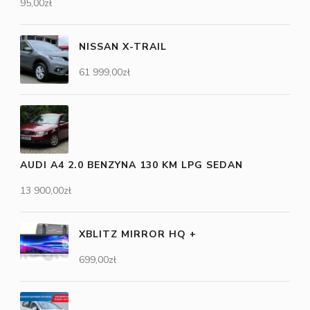
95,00
zł
NISSAN X-TRAIL
61 999,00
zł
AUDI A4 2.0 BENZYNA 130 KM LPG SEDAN
13 900,00
zł
XBLITZ MIRROR HQ +
699,00
zł