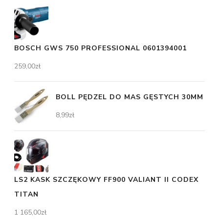
BOSCH GWS 750 PROFESSIONAL 0601394001
259,00
zł
BOLL PĘDZEL DO MAS GĘSTYCH 30MM
8,99
zł
LS2 KASK SZCZĘKOWY FF900 VALIANT II CODEX
TITAN
1 165,00
zł