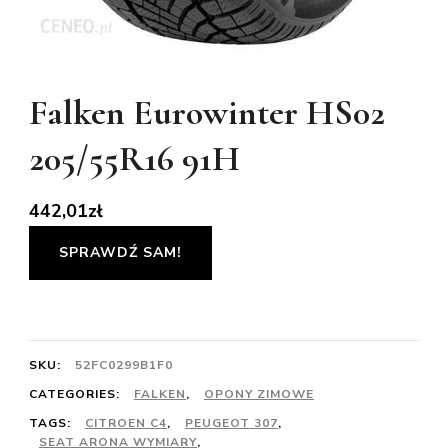
Falken Eurowinter HS02
205/55R16 91H
442,01
zł
SPRAWDŹ SAM!
SKU:
52FC0299B1F0
CATEGORIES:
FALKEN
,
OPONY ZIMOWE
TAGS:
CITROEN C4
,
PEUGEOT 307
,
SEAT ARONA WYMIARY
,