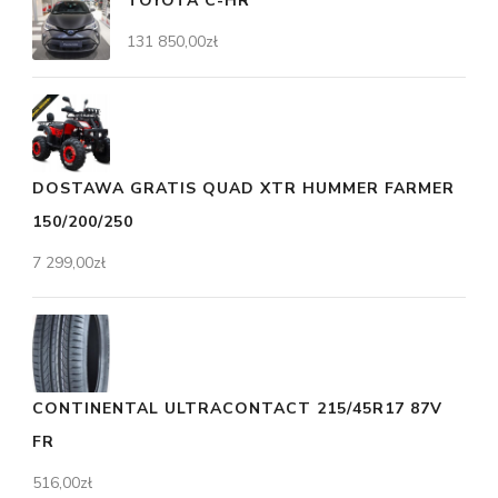
TOYOTA C-HR
131 850,00
zł
DOSTAWA GRATIS QUAD XTR HUMMER FARMER
150/200/250
7 299,00
zł
CONTINENTAL ULTRACONTACT 215/45R17 87V
FR
516,00
zł