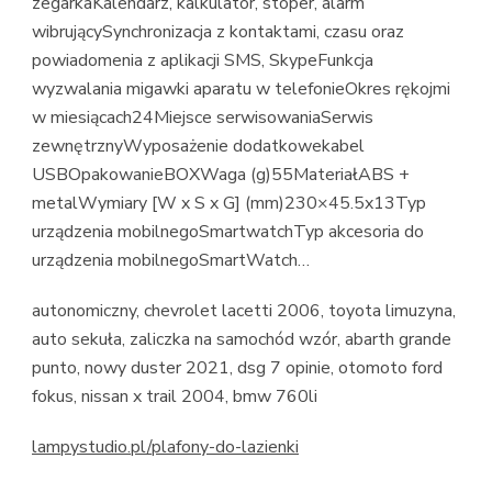
zegarkaKalendarz, kalkulator, stoper, alarm
wibrującySynchronizacja z kontaktami, czasu oraz
powiadomenia z aplikacji SMS, SkypeFunkcja
wyzwalania migawki aparatu w telefonieOkres rękojmi
w miesiącach24Miejsce serwisowaniaSerwis
zewnętrznyWyposażenie dodatkowekabel
USBOpakowanieBOXWaga (g)55MateriałABS +
metalWymiary [W x S x G] (mm)230×45.5x13Typ
urządzenia mobilnegoSmartwatchTyp akcesoria do
urządzenia mobilnegoSmartWatch…
autonomiczny, chevrolet lacetti 2006, toyota limuzyna,
auto sekuła, zaliczka na samochód wzór, abarth grande
punto, nowy duster 2021, dsg 7 opinie, otomoto ford
fokus, nissan x trail 2004, bmw 760li
lampystudio.pl/plafony-do-lazienki