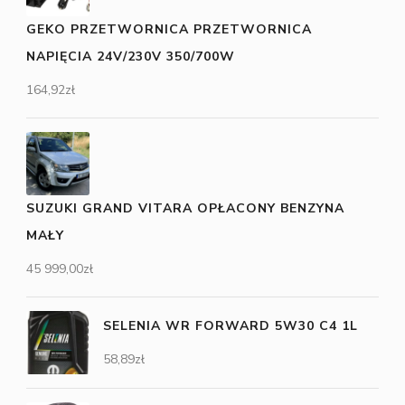
GEKO PRZETWORNICA PRZETWORNICA
NAPIĘCIA 24V/230V 350/700W
164,92
zł
SUZUKI GRAND VITARA OPŁACONY BENZYNA
MAŁY
45 999,00
zł
SELENIA WR FORWARD 5W30 C4 1L
58,89
zł