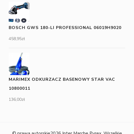
BOSCH GWS 180-LI PROFESSIONAL 06019H9020
458,95
zł
MARIMEX ODKURZACZ BASENOWY STAR VAC
10800011
136,00
zł
© prawa autorskie2026
Inter Marche Pyrex
. Wszelkie