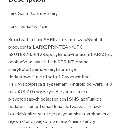
Lark Sprint Czarno-Szary
Lark – Smartwatche
Smartwatch Lark SPRINT czarno-szarySymbol
producenta: LARKSPRINTEAN/UPC:
5901592836129SpecyfikacjaProducentLARKOpis
ogólnySmartwatch Lark SPRINT czarno-
szaryKolorCzarno-szaryInformacje
dodatkoweBluetotooth 4.0Wyświetlacz
TFTWspółpraca z systemami Android od wersji 4.3
oraz iOS 7.0 i wyższymiPrzypomnienie o
przychodzących połączeniach i SMS-achFunkcja
oddalenia się od smartfona, odtwarzacz muzyki,
budzikMonitor snu, tryb przypomnienia, krokomierz,
rejestrator dźwięku 5. ZmianaZmiana tarczy