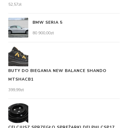
52,57
zł
BMW SERIA 5
80 900,00
zł
BUTY DO BIEGANIA NEW BALANCE SHANDO
MTSHACB1
399,99
zł
CELCJUSZ SPRZĘGŁO SPRĘŻARKI DELPHI CSP17