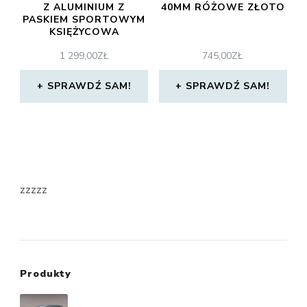
Z ALUMINIUM Z
40MM RÓŻOWE ZŁOTO
PASKIEM SPORTOWYM
KSIĘŻYCOWA
POŚWIATA
1 299,00
ZŁ
745,00
ZŁ
(MKQ03WBA)
SPRAWDŹ SAM!
SPRAWDŹ SAM!
zzzzz
Produkty