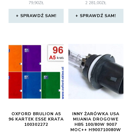
79,90
ZŁ
2 281,00
ZŁ
SPRAWDŹ SAM!
SPRAWDŹ SAM!
OXFORD BRULION A5
INNY ŻARÓWKA USA
96 KARTEK ESSE KRATA
MIJANIA DROGOWE
100302272
HB5 100/80W 9007
MOC++ H900710080W