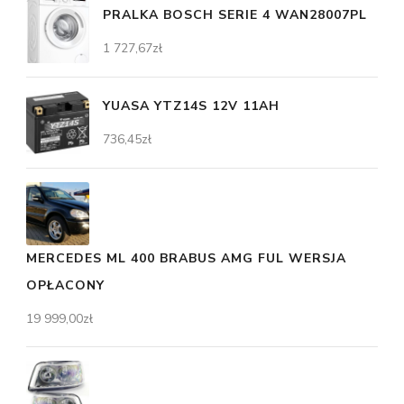
PRALKA BOSCH SERIE 4 WAN28007PL
1 727,67
zł
YUASA YTZ14S 12V 11AH
736,45
zł
MERCEDES ML 400 BRABUS AMG FUL WERSJA
OPŁACONY
19 999,00
zł