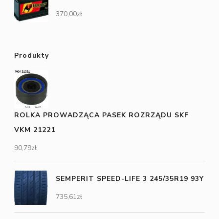
370,00
zł
Produkty
ROLKA PROWADZĄCA PASEK ROZRZĄDU SKF
VKM 21221
90,79
zł
SEMPERIT SPEED-LIFE 3 245/35R19 93Y
735,61
zł