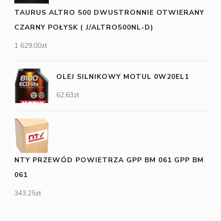
TAURUS ALTRO 500 DWUSTRONNIE OTWIERANY
CZARNY POŁYSK ( J/ALTRO500NL-D)
1 629,00
zł
OLEJ SILNIKOWY MOTUL 0W20EL1
62,63
zł
NTY PRZEWÓD POWIETRZA GPP BM 061 GPP BM
061
343,25
zł