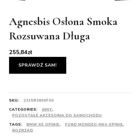
Agnesbis Osłona Smoka
Rozsuwana Długa
255,84
zł
SPRAWDŹ SAM!
SKU:
2315B3800F09
CATEGORIES:
INNY
,
POZOSTAŁE AKCESORIA DO SAMOCHODU
TAGS:
BMW X5 OPINIE
,
FORD MONDEO MK4 OPINIE
,
ROZRZĄD