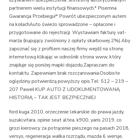
uzyskaniem ubezpieczenia. Jesteśmy autoryzowanym
partnerem wielu instytucji finansowych.* Pisemna
Gwarancja Przebiegu!* Powrót ubezpieczonym autem
na kołachAuto świeżo sprowadzone – opłacone i
przygotowane do rejestracji. Wystawiam fakturę vat-
marża (kupujący zwolniony z opłaty skarbowej 2%).Aby
zapoznać się z profilem naszej firmy wejdź na stronę
internetową klikając w odnośnik strona www, który
znajduje się poniżej mapki dojazdu.Zapraszam do
kontaktu. Zapewniam brak rozczarowania.Osobiste
oględziny potwierdzą powyższy opis.Tel: 512 – 219 –
207 Paweł.KUP AUTO Z UDOKUMENTOWANĄ
HISTORIĄ – TAK JEST BEZPIECZNIEJ
ford kuga 2010, orzeczenie lekarskie do prawa jazdy,
suzuki.vitara, opinie seat altea, k900, yaris 2019, co
grozi kierowcy za potrącenie pieszego na pasach 2018,
versys, regeneracja wałka rozrządu, mazda 6 wersje,