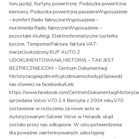
toru jazdy), Kurtyny powietrzne, Poduszka powietrzna
kierowcy, Poduszka powietrzna pasażeraWyposażenie
– komfort:Radio fabryczneWyposażenie –
multimedia:Radio fabryczneWyposażenie –
pozostałe:Alufelgi, Elektrochromatyczne lusterka
boczne, TempomatFaktura: faktura VAT-
marżaUszkodzony:KUP AUTO Z
UDOKUMENTOWANĄ HISTORIĄ – TAK JEST
BEZPIECZNIEJCDM – Centrum Dokumentacji
Motoryzacyjnejcdm.info.plcdmsamochody.plSprawdź
nas również na facebooku!Link:
https://www.facebook.com/CentrumDokumentacjiMotoryza
sprzedania Volvo V70 2.4 Benzyna z 2004 roku.V70
zostawione w rozliczeniu za nowe auto w
Autoryzowanym Salonie Volvo w Holandii, skąd
zostało przez nas odkupione. W celu potwierdzenia,
dla poważnie zainteresowanych, udostępnię