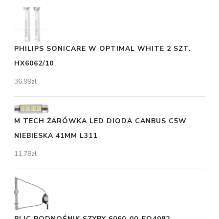
PHILIPS SONICARE W OPTIMAL WHITE 2 SZT.
HX6062/10
36,99
zł
M TECH ŻARÓWKA LED DIODA CANBUS C5W
NIEBIESKA 41MM L311
11,78
zł
BLIC PODNOŚNIK SZYBY 6060-00-FO4082