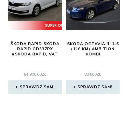
ŠKODA RAPID SKODA
SKODA OCTAVIA III 1.6
RAPID GD337PX
(116 KM) AMBITION
#SKODA RAPID, VAT
KOMBI
54 900,00
ZŁ
804,00
ZŁ
SPRAWDŹ SAM!
SPRAWDŹ SAM!